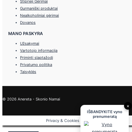
Stiprieji Gėrimai
Gurmaniški produktai
Nealkoholiniai gėrimai
Dovanos
MANO PASKYRA
Užsakymai
Vartotojo informacija
Priminti slaptažodį
Privatumo politika
Taisyklės
© 2026 Anereta - Skonio Namai
×
IŠBANDYKITE vyno
prenumeratą
Privacy & Cookies Policy