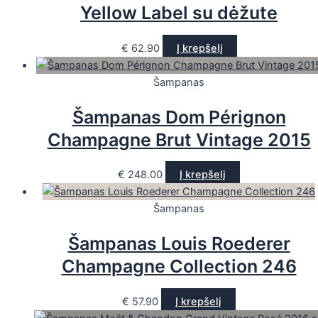
Yellow Label su dėžute
€
62.90
Į krepšelį
Šampanas
Šampanas Dom Pérignon
Champagne Brut Vintage 2015
€
248.00
Į krepšelį
Šampanas
Šampanas Louis Roederer
Champagne Collection 246
€
57.90
Į krepšelį