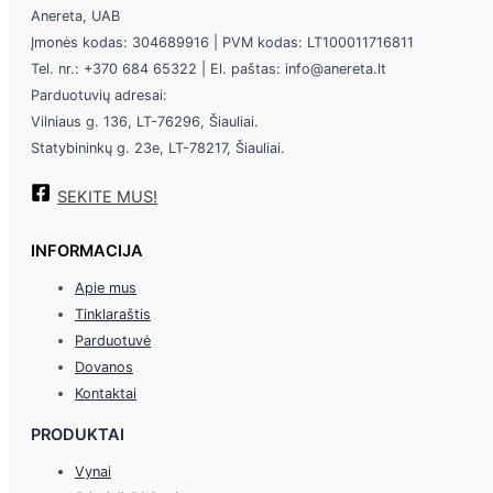
Anereta, UAB
Įmonės kodas: 304689916 | PVM kodas: LT100011716811
Tel. nr.: +370 684 65322 | El. paštas: info@anereta.lt
Parduotuvių adresai:
Vilniaus g. 136, LT-76296, Šiauliai.
Statybininkų g. 23e, LT-78217, Šiauliai.
SEKITE MUS!
INFORMACIJA
Apie mus
Tinklaraštis
Parduotuvė
Dovanos
Kontaktai
PRODUKTAI
Vynai