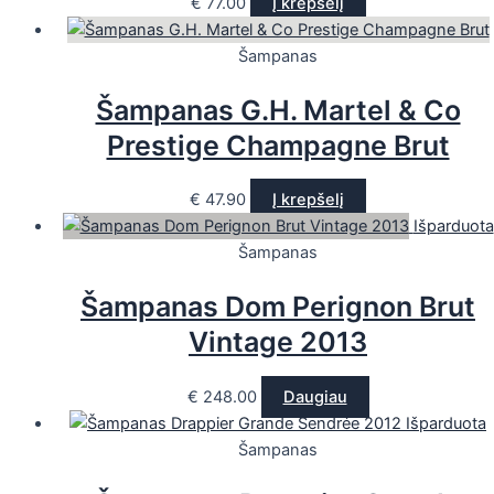
€
77.00
Į krepšelį
Šampanas
Šampanas G.H. Martel & Co
Prestige Champagne Brut
€
47.90
Į krepšelį
Išparduota
Šampanas
Šampanas Dom Perignon Brut
Vintage 2013
€
248.00
Daugiau
Išparduota
Šampanas