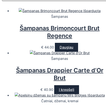
Išparduota
Šampanas
Šampanas Brimoncourt Brut
Regence
€
44.00
Daugiau
Šampanas
Šampanas Drappier Carte d‘Or
Brut
€
40.90
Į krepšelį
Išparduota
Čatniai, džemai, kremai