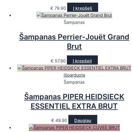
€
79.90
Į krepšelį
Šampanas
Šampanas Perrier-Jouët Grand
Brut
€
57.90
Į krepšelį
Išparduota
Šampanas
Šampanas PIPER HEIDSIECK
ESSENTIEL EXTRA BRUT
€
49.90
Daugiau