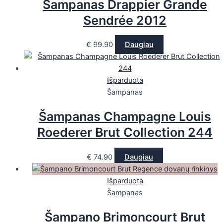
Šampanas Drappier Grande
Sendrée 2012
€
99.90
Daugiau
Išparduota
Šampanas
Šampanas Champagne Louis
Roederer Brut Collection 244
€
74.90
Daugiau
Išparduota
Šampanas
Šampano Brimoncourt Brut