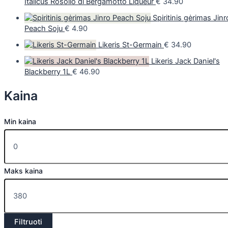
Italicus Rosolio di Bergamotto Liqueur
€
34.90
Spiritinis gėrimas Jinr
Peach Soju
€
4.90
Likeris St-Germain
€
34.90
Likeris Jack Daniel's
Blackberry 1L
€
46.90
Kaina
Min kaina
Maks kaina
Filtruoti