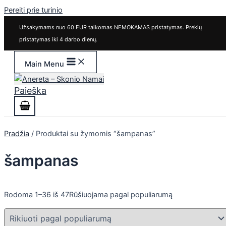
Pereiti prie turinio
Užsakymams nuo 60 EUR taikomas NEMOKAMAS pristatymas. Prekių
pristatymas iki 4 darbo dienų.
Main Menu
Paieška
Pradžia
/ Produktai su žymomis “šampanas”
šampanas
Rodoma 1–36 iš 47
Rūšiuojama pagal populiarumą