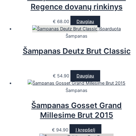
Regence dovanų rinkinys
€
68.00
Daugiau
Išparduota
Šampanas
Šampanas Deutz Brut Classic
€
54.90
Daugiau
Šampanas
Šampanas Gosset Grand
Millesime Brut 2015
€
94.90
Į krepšelį