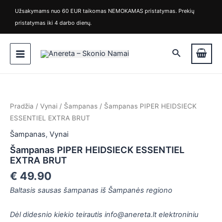
Pereiti
Užsakymams nuo 60 EUR taikomas NEMOKAMAS pristatymas. Prekių
prie
pristatymas iki 4 darbo dienų.
turinio
Main
Paieška
Menu
Pradžia
/
Vynai
/
Šampanas
/ Šampanas PIPER HEIDSIECK
ESSENTIEL EXTRA BRUT
Šampanas
,
Vynai
Šampanas PIPER HEIDSIECK ESSENTIEL
EXTRA BRUT
€
49.90
is
Baltasis sausas šampanas iš Šampanės regiono
is
Dėl didesnio kiekio teirautis info@anereta.lt elektroniniu