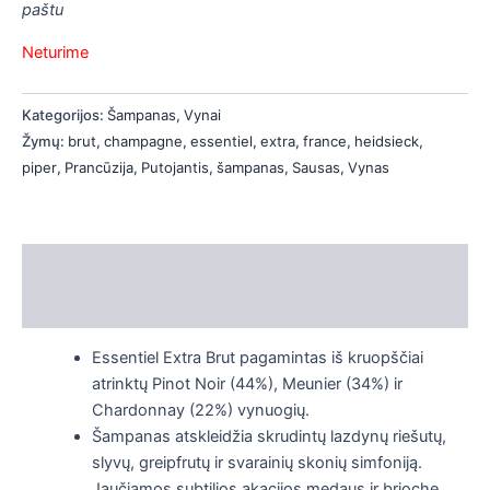
paštu
is
Neturime
is
is
Kategorijos:
Šampanas
,
Vynai
Žymų:
brut
,
champagne
,
essentiel
,
extra
,
france
,
heidsieck
,
is
piper
,
Prancūzija
,
Putojantis
,
šampanas
,
Sausas
,
Vynas
Aprašymas
Papildoma informacija
Essentiel Extra Brut pagamintas iš kruopščiai
atrinktų Pinot Noir (44%), Meunier (34%) ir
Chardonnay (22%) vynuogių.
Šampanas atskleidžia skrudintų lazdynų riešutų,
slyvų, greipfrutų ir svarainių skonių simfoniją.
Jaučiamos subtilios akacijos medaus ir brioche