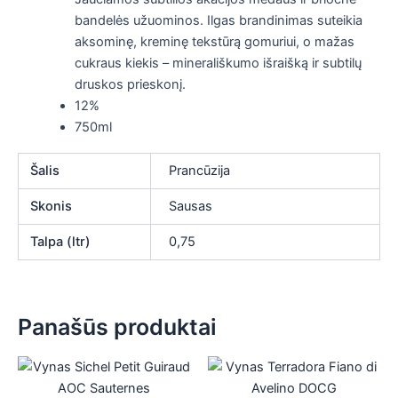
bandelės užuominos. Ilgas brandinimas suteikia
aksominę, kreminę tekstūrą gomuriui, o mažas
cukraus kiekis – minerališkumo išraišką ir subtilų
druskos prieskonį.
12%
750ml
Šalis
Prancūzija
Skonis
Sausas
Talpa (ltr)
0,75
Panašūs produktai