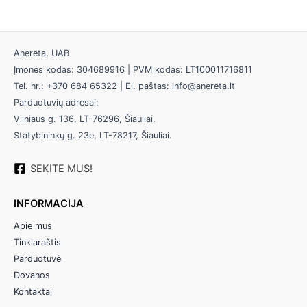
Anereta, UAB
Įmonės kodas: 304689916 | PVM kodas: LT100011716811
Tel. nr.: +370 684 65322 | El. paštas: info@anereta.lt
Parduotuvių adresai:
Vilniaus g. 136, LT-76296, Šiauliai.
Statybininkų g. 23e, LT-78217, Šiauliai.
SEKITE MUS!
INFORMACIJA
Apie mus
Tinklaraštis
Parduotuvė
Dovanos
Kontaktai