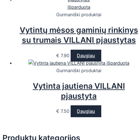
Išparduota
Gurmaniški produktai
Vytintų mėsos gaminių rinkinys
su trumais VILLANI pjaustytas
€
7.90
Daugiau
Išparduota
Gurmaniški produktai
Vytinta jautiena VILLANI
pjaustyta
€
7.50
Daugiau
Produktų kategorijos