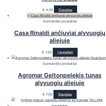
€
4.00
Daugiau
Gurmaniški produktai
Casa Rinaldi ančiuviai alyvuogių
aliejuje
€
7.50
Į krepšelį
Išparduot
Gurmaniški produktai
Agromar Geltonpelekis tunas
alyvuogių aliejuje
€
7.90
Daugiau