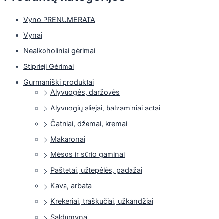
Vyno PRENUMERATA
Vynai
Nealkoholiniai gėrimai
Stiprieji Gėrimai
Gurmaniški produktai
Alyvuogės, daržovės
Alyvuogių aliejai, balzaminiai actai
Čatniai, džemai, kremai
Makaronai
Mėsos ir sūrio gaminai
Paštetai, užtepėlės, padažai
Kava, arbata
Krekeriai, traškučiai, užkandžiai
Saldumynai