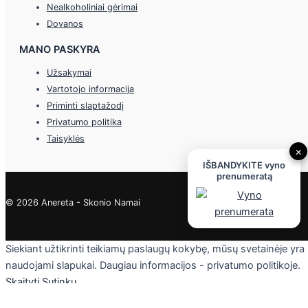
Nealkoholiniai gėrimai
Dovanos
MANO PASKYRA
Užsakymai
Vartotojo informacija
Priminti slaptažodį
Privatumo politika
Taisyklės
×
IŠBANDYKITE vyno
prenumeratą
© 2026 Anereta - Skonio Namai
Siekiant užtikrinti teikiamų paslaugų kokybę, mūsų svetainėje yra
naudojami slapukai. Daugiau informacijos - privatumo politikoje.
Skaityti
Sutinku
Privacy & Cookies Policy