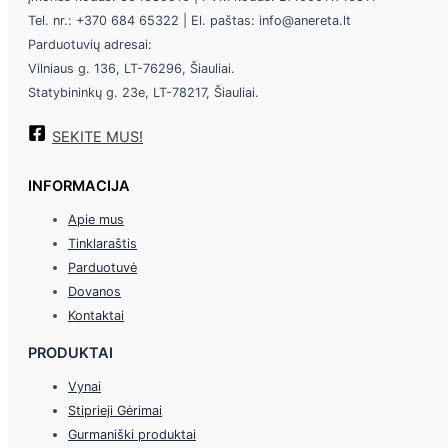
Tel. nr.: +370 684 65322 | El. paštas: info@anereta.lt
Parduotuvių adresai:
Vilniaus g. 136, LT-76296, Šiauliai.
Statybininkų g. 23e, LT-78217, Šiauliai.
SEKITE MUS!
INFORMACIJA
Apie mus
Tinklaraštis
Parduotuvė
Dovanos
Kontaktai
PRODUKTAI
Vynai
Stiprieji Gėrimai
Gurmaniški produktai