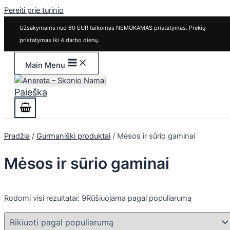
Pereiti prie turinio
Užsakymams nuo 60 EUR taikomas NEMOKAMAS pristatymas. Prekių
pristatymas iki 4 darbo dienų.
Main Menu
Paieška
Pradžia
/
Gurmaniški produktai
/ Mėsos ir sūrio gaminai
Mėsos ir sūrio gaminai
Rodomi visi rezultatai: 9
Rūšiuojama pagal populiarumą