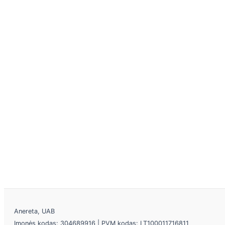
Anereta, UAB
Įmonės kodas: 304689916 | PVM kodas: LT100011716811