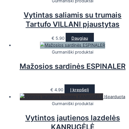
Gurmaniški produktai
Vytintas saliamis su trumais
Tartufo VILLANI pjaustytas
€
5.90
Daugiau
Gurmaniški produktai
Mažosios sardinės ESPINALER
€
4.90
Į krepšelį
Išparduota
Gurmaniški produktai
Vytintos jautienos lazdelės
KANRUGĖLĖ