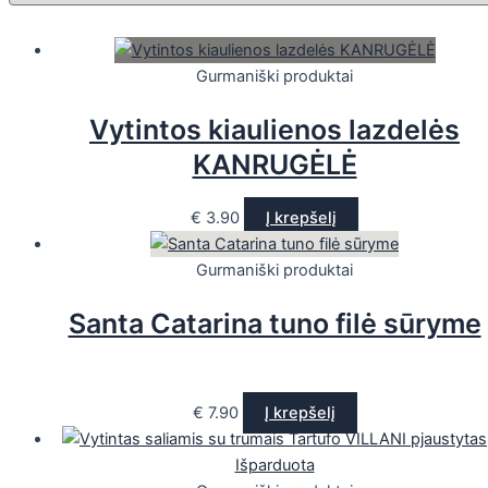
Gurmaniški produktai
Vytintos kiaulienos lazdelės
KANRUGĖLĖ
€
3.90
Į krepšelį
Gurmaniški produktai
Santa Catarina tuno filė sūryme
€
7.90
Į krepšelį
Išparduota