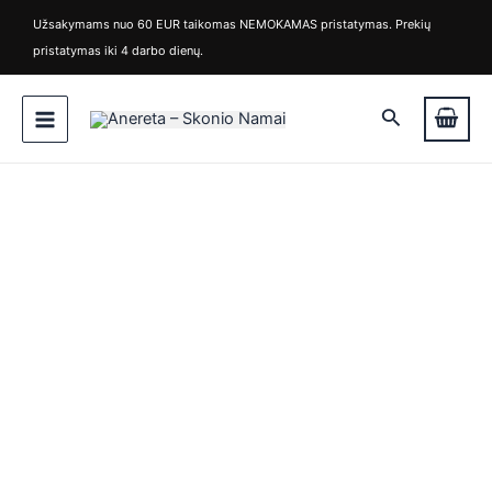
Pereiti
Užsakymams nuo 60 EUR taikomas NEMOKAMAS pristatymas. Prekių
prie
pristatymas iki 4 darbo dienų.
turinio
Main
Paieška
Menu
produkto
kiekis:
Vynas
Paololeo
Gran
Passitivo
Primitivo
Appassimento
is
is