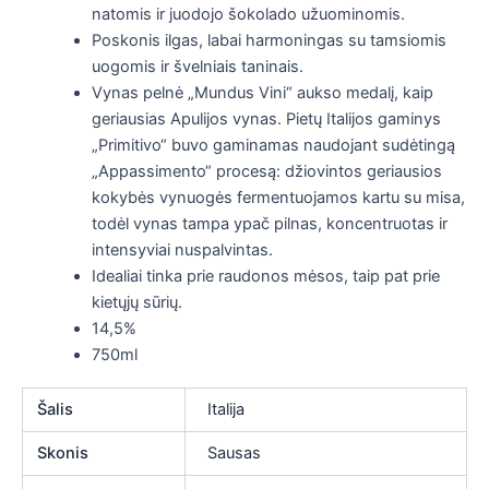
natomis ir juodojo šokolado užuominomis.
Poskonis ilgas, labai harmoningas su tamsiomis
uogomis ir švelniais taninais.
Vynas pelnė „Mundus Vini“ aukso medalį,
kaip
geriausias Apulijos vynas. Pietų Italijos gaminys
„Primitivo“ buvo gaminamas naudojant sudėtingą
„Appassimento“ procesą: džiovintos geriausios
kokybės vynuogės fermentuojamos kartu su misa,
todėl vynas tampa ypač pilnas, koncentruotas ir
intensyviai nuspalvintas.
Idealiai tinka prie raudonos mėsos, taip pat prie
kietųjų sūrių.
14,5%
750ml
Šalis
Italija
Skonis
Sausas