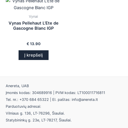
Vynai
Vynas Pellehaut L’Ete de
Gascogne Blanc IGP
€
13.90
Į krepšelį
Anereta, UAB
Įmonės kodas: 304689916 | PVM kodas: LT100011716811
Tel. nr.: +370 684 65322 | El. paštas: info@anereta.lt
Parduotuvių adresai:
Vilniaus g. 136, LT-76296, Šiauliai.
Statybininkų g. 23e, LT-78217, Šiauliai.