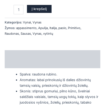
Į krepšelį
Kategorijos:
Vynai
,
Vynas
Žymos:
appassimento
,
Apulija
,
Italija
,
paolo
,
Primitivo
,
Raudonas
,
Sausas
,
Vynas
,
vytintų
Aprašymas
Papildoma informacija
Spalva: raudona rubino.
Aromatas:
labai prinokusių iš dalies džiovintų
tamsių vaisių, prieskonių ir džiovintų žolelių.
Skonis: s
tiprus gomuriui, pilno kūno, švelniai
saldžiais vaisiais,
tamsių uogų tokių, kaip slyvos ir
juodosios vyšnios, žolelių, prieskonių, tabako