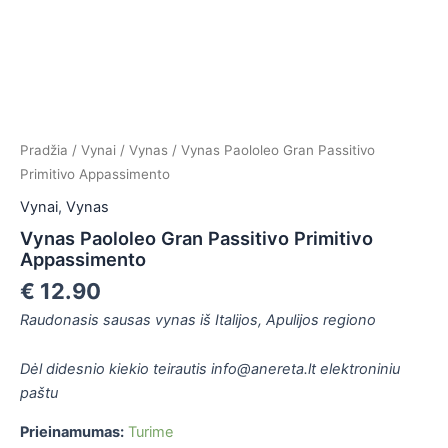
is
is
is
is
Pradžia
/
Vynai
/
Vynas
/ Vynas Paololeo Gran Passitivo
Primitivo Appassimento
Vynai
,
Vynas
Vynas Paololeo Gran Passitivo Primitivo
Appassimento
€
12.90
Raudonasis sausas vynas iš Italijos, Apulijos regiono
Dėl didesnio kiekio teirautis info@anereta.lt elektroniniu
paštu
Prieinamumas:
Turime