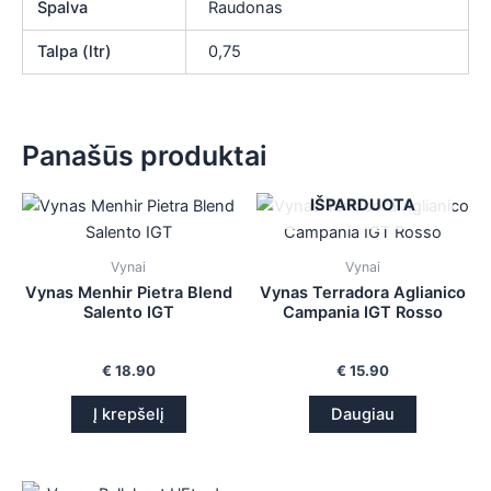
Spalva
Raudonas
Talpa (ltr)
0,75
Panašūs produktai
IŠPARDUOTA
Vynai
Vynai
Vynas Menhir Pietra Blend
Vynas Terradora Aglianico
Salento IGT
Campania IGT Rosso
€
18.90
€
15.90
Į krepšelį
Daugiau