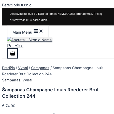
Pereiti prie turinio
Užsakymams nuo 60 EUR taikomas NEMOKAMAS pristatymas. Prekių
pristatymas iki 4 darbo dienų.
Main Menu
Paieška
Pradžia
/
Vynai
/
Šampanas
/ Šampanas Champagne Louis
Roederer Brut Collection 244
Šampanas
,
Vynai
Šampanas Champagne Louis Roederer Brut
Collection 244
€
74.90