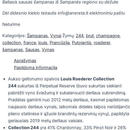
Baltasis sausas šampanas iš Šampanės regiono su dėžute
Dėl didesnio kiekio teirautis info@anereta.lt elektroniniu paštu
Neturime
Kategorijos:
Šampanas
,
Vynai
Žymų:
244
,
brut
,
champagne
,
collection
,
france
,
louis
,
Prancūzija
,
Putojantis
,
roederer
,
šampanas
,
Sausas
,
Vynas
Aprašymas
Papildoma informacija
Aukso geltonumo spalvos
Louis Roederer Collection
244
sukurtas iš Perpetual Reserve (buvo sukurtas siekiant
pabrėžti vyno šviežumą ir subalansuoti derliaus subrendimą.
Pradėtas gaminti nuo 2012 metų derliaus, kasmet papildomas
naujausio derliaus vynais, laikomais didelės talpos nerūdijanči
plieno statinėse ir ąžuole brandintų rezervinių vynų), papildyta
geriausiais 2019 metų derliaus vaisiais.
Collection 244
yra 41% Chardonnay, 33% Pinot Noir ir 26%