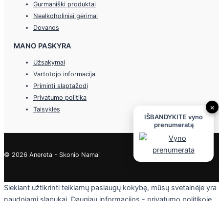
Gurmaniški produktai
Nealkoholiniai gėrimai
Dovanos
MANO PASKYRA
Užsakymai
Vartotojo informacija
Priminti slaptažodį
Privatumo politika
×
Taisyklės
IŠBANDYKITE vyno
prenumeratą
© 2026 Anereta - Skonio Namai
Siekiant užtikrinti teikiamų paslaugų kokybę, mūsų svetainėje yra
naudojami slapukai. Daugiau informacijos - privatumo politikoje.
Skaityti
Sutinku