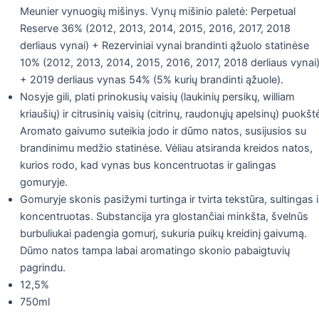
Meunier vynuogių mišinys. Vynų mišinio paletė: Perpetual
Reserve 36% (2012, 2013, 2014, 2015, 2016, 2017, 2018
derliaus vynai) + Rezerviniai vynai brandinti ąžuolo statinėse
10% (2012, 2013, 2014, 2015, 2016, 2017, 2018 derliaus vynai
+ 2019 derliaus vynas 54% (5% kurių brandinti ąžuole).
Nosyje gili, plati prinokusių vaisių (laukinių persikų, william
kriaušių) ir citrusinių vaisių (citrinų, raudonųjų apelsinų) puokšt
Aromato gaivumo suteikia jodo ir dūmo natos, susijusios su
brandinimu medžio statinėse. Vėliau atsiranda kreidos natos,
kurios rodo, kad vynas bus koncentruotas ir galingas
gomuryje.
Gomuryje skonis pasižymi turtinga ir tvirta tekstūra, sultingas i
koncentruotas. Substancija yra glostančiai minkšta, švelnūs
burbuliukai padengia gomurį, sukuria puikų kreidinį gaivumą.
Dūmo natos tampa labai aromatingo skonio pabaigtuvių
pagrindu.
12,5%
750ml