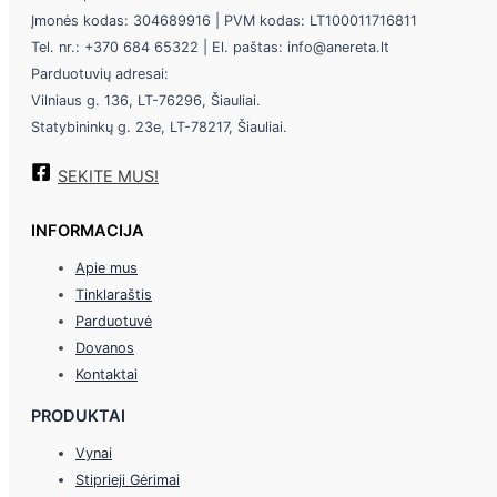
Įmonės kodas: 304689916 | PVM kodas: LT100011716811
Tel. nr.: +370 684 65322 | El. paštas: info@anereta.lt
Parduotuvių adresai:
Vilniaus g. 136, LT-76296, Šiauliai.
Statybininkų g. 23e, LT-78217, Šiauliai.
SEKITE MUS!
INFORMACIJA
Apie mus
Tinklaraštis
Parduotuvė
Dovanos
Kontaktai
PRODUKTAI
Vynai
Stiprieji Gėrimai