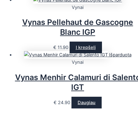
Vynai
Vynas Pellehaut de Gascogne
Blanc IGP
€
11.90
Į krepšelį
Išparduota
Vynai
Vynas Menhir Calamuri di Salent
IGT
€
24.90
Daugiau