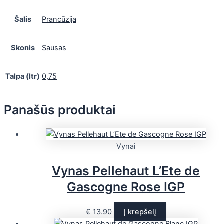
Šalis
Prancūzija
Skonis
Sausas
Talpa (ltr)
0,75
Panašūs produktai
Vynai
Vynas Pellehaut L’Ete de
Gascogne Rose IGP
€
13.90
Į krepšelį