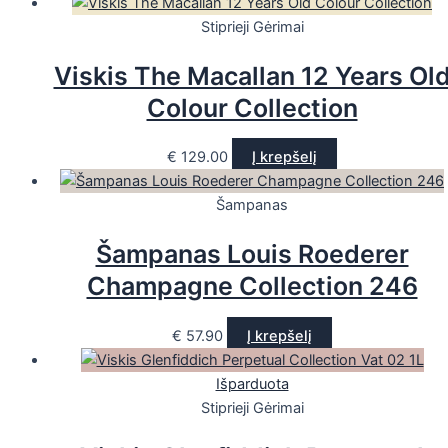
Stiprieji Gėrimai
Viskis The Macallan 12 Years Ol
Colour Collection
€
129.00
Į krepšelį
Šampanas
Šampanas Louis Roederer
Champagne Collection 246
€
57.90
Į krepšelį
Išparduota
Stiprieji Gėrimai