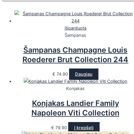
Išparduota
Šampanas
Šampanas Champagne Louis
Roederer Brut Collection 244
€
74.90
Daugiau
Konjakas
Konjakas Landier Family
Napoleon Viti Collection
€
79.90
Į krepšelį