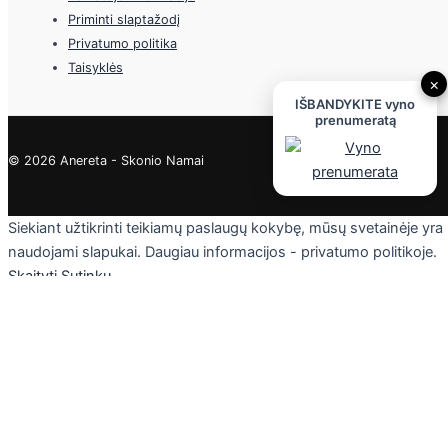
Priminti slaptažodį
Privatumo politika
Taisyklės
×
IŠBANDYKITE vyno
prenumeratą
© 2026 Anereta - Skonio Namai
Siekiant užtikrinti teikiamų paslaugų kokybę, mūsų svetainėje yra
naudojami slapukai. Daugiau informacijos - privatumo politikoje.
Skaityti
Sutinku
Privacy & Cookies Policy
Uždaryti
Privacy Overview