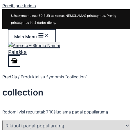
Pereiti prie turinio
Užsakymams nuo 60 EUR taikomas NEMOKAMAS pristatymas. Prekių
pristatymas iki 4 darbo dienų.
Main Menu
Paieška
Pradžia
/ Produktai su žymomis “collection”
collection
Rodomi visi rezultatai: 7
Rūšiuojama pagal populiarumą