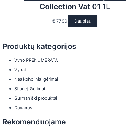
Collection Vat 01 1L
€
77.90
Daugiau
Produktų kategorijos
Vyno PRENUMERATA
Vynai
Nealkoholiniai gėrimai
Stiprieji Gėrimai
Gurmaniški produktai
Dovanos
Rekomenduojame