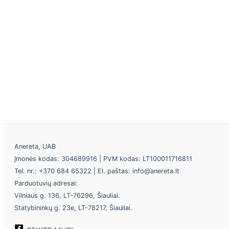
Anereta, UAB
Įmonės kodas: 304689916 | PVM kodas: LT100011716811
Tel. nr.: +370 684 65322 | El. paštas: info@anereta.lt
Parduotuvių adresai:
Vilniaus g. 136, LT-76296, Šiauliai.
Statybininkų g. 23e, LT-78217, Šiauliai.