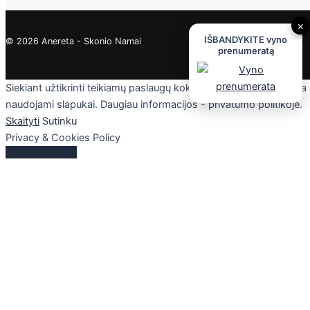
×
IŠBANDYKITE vyno
© 2026 Anereta - Skonio Namai
prenumeratą
Siekiant užtikrinti teikiamų paslaugų kokybę, mūsų svetainėje yra
naudojami slapukai. Daugiau informacijos - privatumo politikoje.
Skaityti
Sutinku
Privacy & Cookies Policy
Uždaryti
Privacy Overview
This website uses cookies to improve your experience while you
navigate through the website. Out of these cookies, the cookies
that are categorized as necessary are stored on your browser as