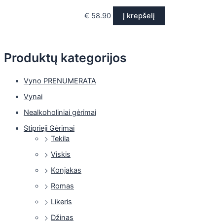
€
58.90
Į krepšelį
Produktų kategorijos
Vyno PRENUMERATA
Vynai
Nealkoholiniai gėrimai
Stiprieji Gėrimai
Tekila
Viskis
Konjakas
Romas
Likeris
Džinas