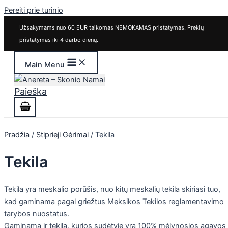
Pereiti prie turinio
Užsakymams nuo 60 EUR taikomas NEMOKAMAS pristatymas. Prekių
pristatymas iki 4 darbo dienų.
Main Menu
Paieška
Pradžia
/
Stiprieji Gėrimai
/ Tekila
Tekila
Tekila yra meskalio porūšis, nuo kitų meskalių tekila skiriasi tuo,
kad gaminama pagal griežtus Meksikos Tekilos reglamentavimo
tarybos nuostatus.
Gaminama ir tekila, kurios sudėtyje yra 100% mėlynosios agavos