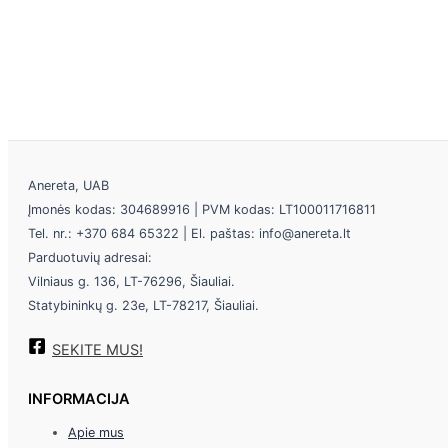
Anereta, UAB
Įmonės kodas: 304689916 | PVM kodas: LT100011716811
Tel. nr.: +370 684 65322 | El. paštas: info@anereta.lt
Parduotuvių adresai:
Vilniaus g. 136, LT-76296, Šiauliai.
Statybininkų g. 23e, LT-78217, Šiauliai.
SEKITE MUS!
INFORMACIJA
Apie mus