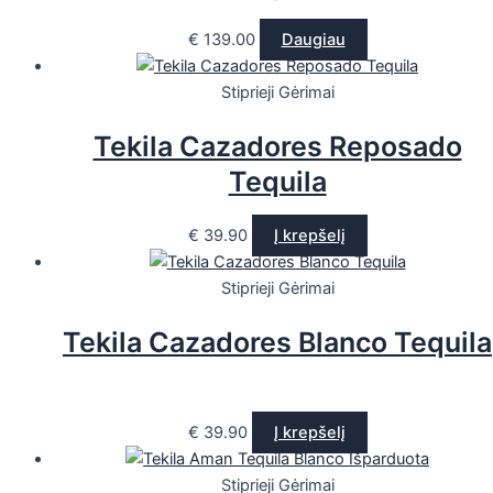
€
139.00
Daugiau
Stiprieji Gėrimai
Tekila Cazadores Reposado
Tequila
€
39.90
Į krepšelį
Stiprieji Gėrimai
Tekila Cazadores Blanco Tequila
€
39.90
Į krepšelį
Išparduota
Stiprieji Gėrimai