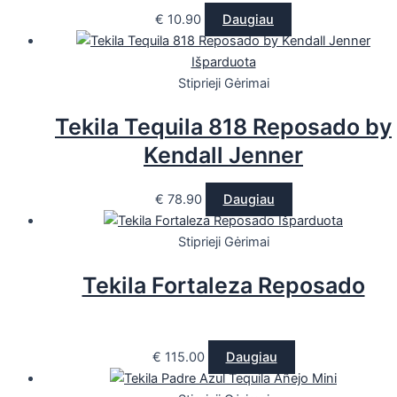
€
10.90
Daugiau
Išparduota
Stiprieji Gėrimai
Tekila Tequila 818 Reposado by
Kendall Jenner
€
78.90
Daugiau
Išparduota
Stiprieji Gėrimai
Tekila Fortaleza Reposado
€
115.00
Daugiau