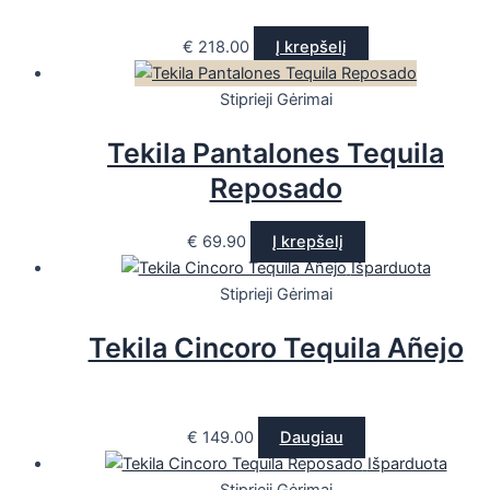
€
218.00
Į krepšelį
Stiprieji Gėrimai
Tekila Pantalones Tequila
Reposado
€
69.90
Į krepšelį
Išparduota
Stiprieji Gėrimai
Tekila Cincoro Tequila Añejo
€
149.00
Daugiau
Išparduota
Stiprieji Gėrimai