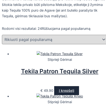
šitokia tekila privalo būti pilstoma Meksikoje, etiketėje ji žymima
kaip Tequila 100% puro de Agave (jei ant butelio parašyta tik
Tequila, gėrimas tikriausiai bus maišytas).
Rodomi visi rezultatai: 24
Rūšiuojama pagal populiarumą
Stiprieji Gėrimai
Tekila Patron Tequila Silver
€
49.90
Į krepšelį
Stiprieji Gėrimai