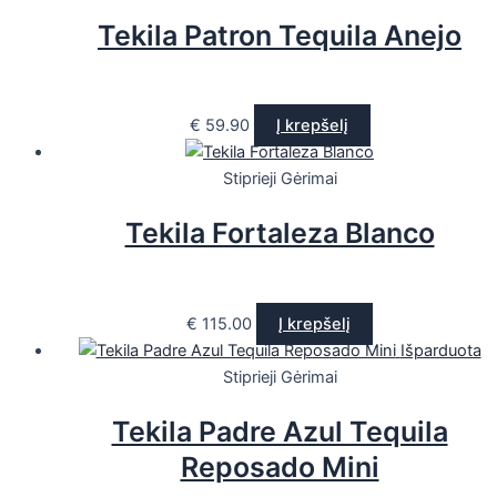
Tekila Patron Tequila Anejo
€
59.90
Į krepšelį
Stiprieji Gėrimai
Tekila Fortaleza Blanco
€
115.00
Į krepšelį
Išparduota
Stiprieji Gėrimai
Tekila Padre Azul Tequila
Reposado Mini