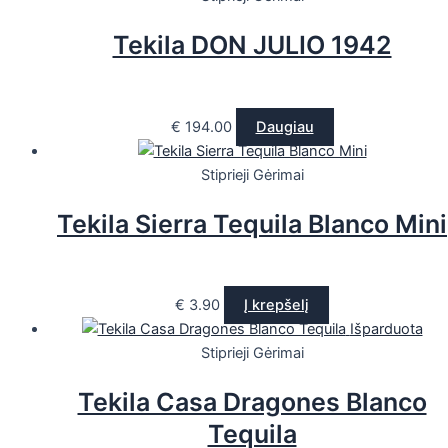
Tekila DON JULIO 1942
€
194.00
Daugiau
Stiprieji Gėrimai
Tekila Sierra Tequila Blanco Mini
€
3.90
Į krepšelį
Išparduota
Stiprieji Gėrimai
Tekila Casa Dragones Blanco
Tequila