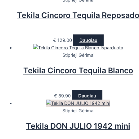
Tekila Cincoro Tequila Reposad
€
129.00
Daugiau
Išparduota
Stiprieji Gėrimai
Tekila Cincoro Tequila Blanco
€
89.90
Daugiau
Stiprieji Gėrimai
Tekila DON JULIO 1942 mini