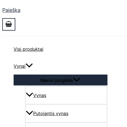
Paieška
Visi produktai
Vynai
Meniu jungiklis
Vynas
Putojantis vynas