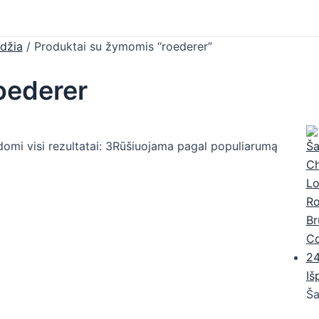
džia
/ Produktai su žymomis “roederer”
oederer
omi visi rezultatai: 3
Rūšiuojama pagal populiarumą
Iš
Š