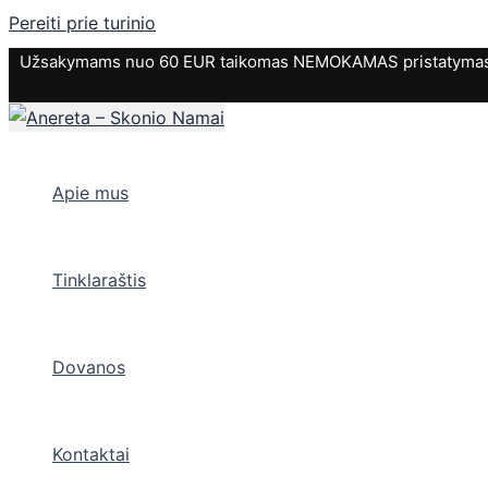
Pereiti prie turinio
Užsakymams nuo 60 EUR taikomas NEMOKAMAS pristatymas. P
Apie mus
Tinklaraštis
Dovanos
Kontaktai