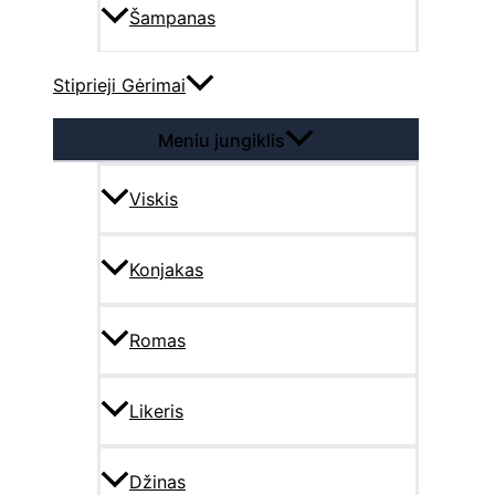
Šampanas
Stiprieji Gėrimai
Meniu jungiklis
Viskis
Konjakas
Romas
Likeris
Džinas