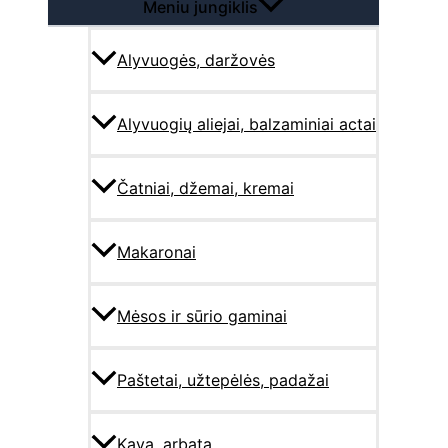
Meniu jungiklis
Alyvuogės, daržovės
Alyvuogių aliejai, balzaminiai actai
Čatniai, džemai, kremai
Makaronai
Mėsos ir sūrio gaminai
Paštetai, užtepėlės, padažai
Kava, arbata