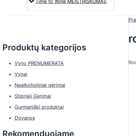
Time to Wine MEISTRIŠKUMAS
Pra
r
Produktų kategorijos
Rod
Vyno PRENUMERATA
Vynai
Nealkoholiniai gėrimai
Stiprieji Gėrimai
Gurmaniški produktai
Dovanos
Rekomenduojame