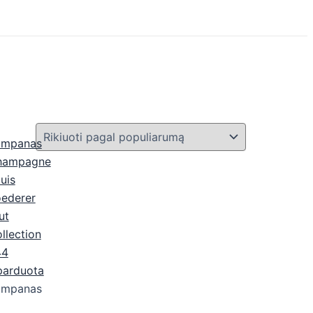
parduota
ampanas