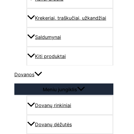
Krekeriai, traškučiai, užkandžiai
Saldumynai
Kiti produktai
Dovanos
Meniu jungiklis
Dovanų rinkiniai
Dovanų dėžutės