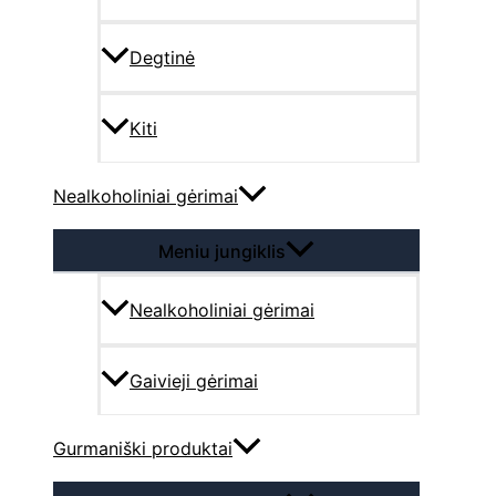
Degtinė
Kiti
Nealkoholiniai gėrimai
Meniu jungiklis
Nealkoholiniai gėrimai
Gaivieji gėrimai
Gurmaniški produktai