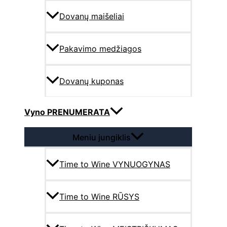
Dovanų maišeliai
Pakavimo medžiagos
Dovanų kuponas
Vyno PRENUMERATA
Meniu jungiklis
Time to Wine VYNUOGYNAS
Time to Wine RŪSYS