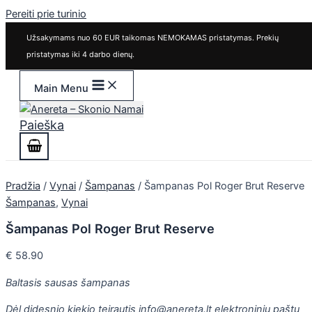
Pereiti prie turinio
Užsakymams nuo 60 EUR taikomas NEMOKAMAS pristatymas. Prekių
pristatymas iki 4 darbo dienų.
Main Menu
Paieška
Pradžia
/
Vynai
/
Šampanas
/ Šampanas Pol Roger Brut Reserve
Šampanas
,
Vynai
Šampanas Pol Roger Brut Reserve
€
58.90
Baltasis sausas šampanas
Dėl didesnio kiekio teirautis info@anereta.lt elektroniniu paštu