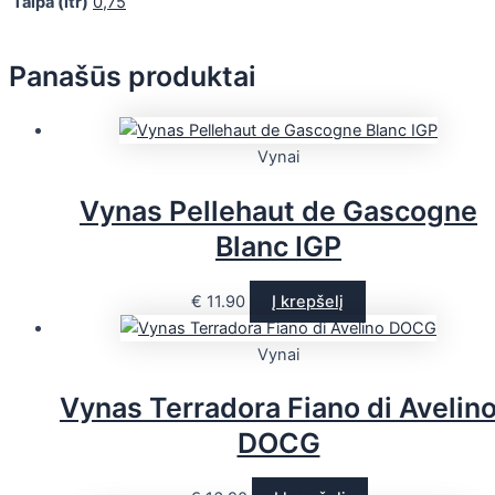
Talpa (ltr)
0,75
Panašūs produktai
Vynai
Vynas Pellehaut de Gascogne
Blanc IGP
€
11.90
Į krepšelį
Vynai
Vynas Terradora Fiano di Avelin
DOCG