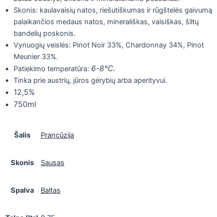
Skonis: kaulavaisių natos, riešutiškumas ir rūgštelės gaivumą
palaikančios medaus natos, minerališkas, vaisiškas, šiltų
bandelių poskonis.
Vynuogių veislės: Pinot Noir 33%, Chardonnay 34%, Pinot
Meunier 33%.
6-8°C.
Patiekimo temperatūra:
Tinka prie austrių, jūros gėrybių arba aperityvui.
12,5%
750ml
Šalis
Prancūzija
Skonis
Sausas
Spalva
Baltas