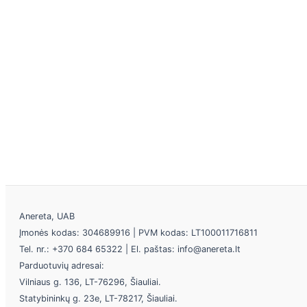
Anereta, UAB
Įmonės kodas: 304689916 | PVM kodas: LT100011716811
Tel. nr.: +370 684 65322 | El. paštas: info@anereta.lt
Parduotuvių adresai:
Vilniaus g. 136, LT-76296, Šiauliai.
Statybininkų g. 23e, LT-78217, Šiauliai.