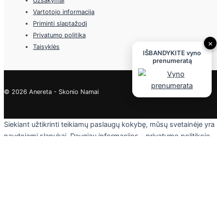
Užsakymai
Vartotojo informacija
Priminti slaptažodį
Privatumo politika
×
Taisyklės
IŠBANDYKITE vyno
prenumeratą
© 2026 Anereta - Skonio Namai
Siekiant užtikrinti teikiamų paslaugų kokybę, mūsų svetainėje yra
naudojami slapukai. Daugiau informacijos - privatumo politikoje.
Skaityti
Sutinku
Privacy & Cookies Policy
Uždaryti