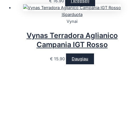
€
16.90
Į krepšelį
Išparduota
Vynai
Vynas Terradora Aglianico
Campania IGT Rosso
€
15.90
Daugiau