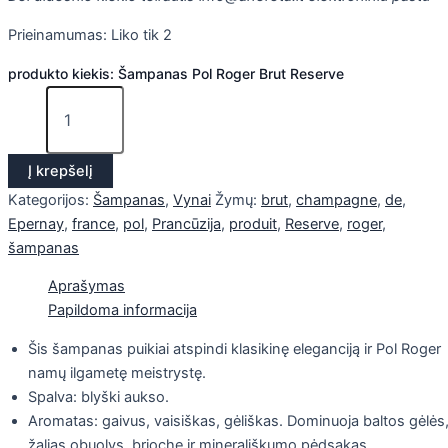
Prieinamumas:
Liko tik 2
produkto kiekis: Šampanas Pol Roger Brut Reserve
Į krepšelį
Kategorijos:
Šampanas
,
Vynai
Žymų:
brut
,
champagne
,
de
,
Epernay
,
france
,
pol
,
Prancūzija
,
produit
,
Reserve
,
roger
,
šampanas
Aprašymas
Papildoma informacija
Šis šampanas puikiai atspindi klasikinę eleganciją ir Pol Roger
namų ilgametę meistrystę.
Spalva: blyški aukso.
Aromatas: gaivus, vaisiškas, gėliškas. Dominuoja baltos gėlės
žalias obuolys, brioche ir minerališkumo pėdsakas.