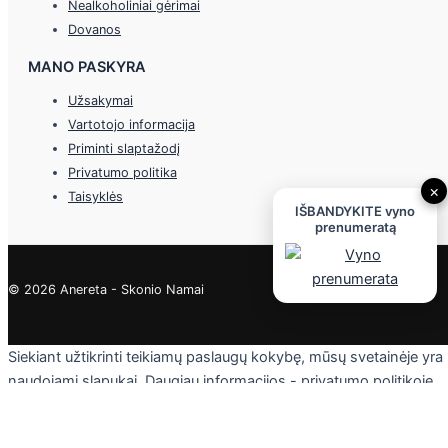
Nealkoholiniai gėrimai
Dovanos
MANO PASKYRA
Užsakymai
Vartotojo informacija
Priminti slaptažodį
Privatumo politika
×
Taisyklės
IŠBANDYKITE vyno
prenumeratą
© 2026 Anereta - Skonio Namai
Siekiant užtikrinti teikiamų paslaugų kokybę, mūsų svetainėje yra
naudojami slapukai. Daugiau informacijos - privatumo politikoje.
Skaityti
Sutinku
Privacy & Cookies Policy