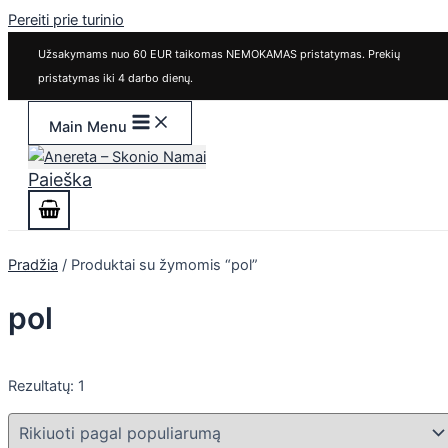
Pereiti prie turinio
Užsakymams nuo 60 EUR taikomas NEMOKAMAS pristatymas. Prekių
pristatymas iki 4 darbo dienų.
Main Menu
Paieška
Pradžia
/ Produktai su žymomis “pol”
pol
Rezultatų: 1