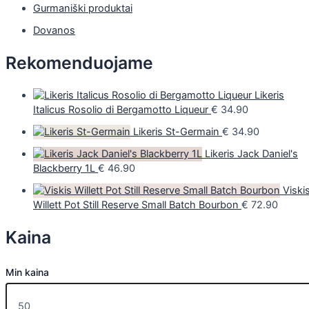
Gurmaniški produktai
Dovanos
Rekomenduojame
Likeris
Italicus Rosolio di Bergamotto Liqueur
€
34.90
Likeris St-Germain
€
34.90
Likeris Jack Daniel's
Blackberry 1L
€
46.90
Viski
Willett Pot Still Reserve Small Batch Bourbon
€
72.90
Kaina
Min kaina