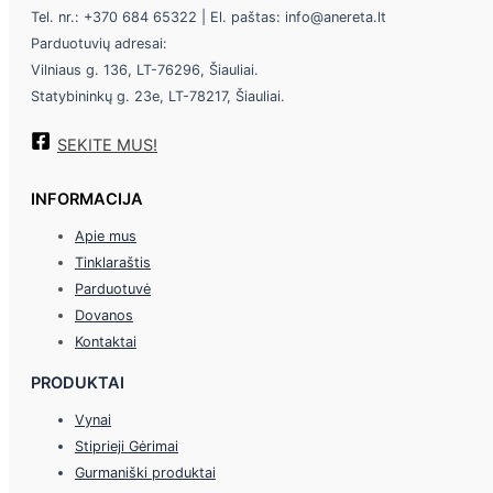
Tel. nr.: +370 684 65322 | El. paštas: info@anereta.lt
Parduotuvių adresai:
Vilniaus g. 136, LT-76296, Šiauliai.
Statybininkų g. 23e, LT-78217, Šiauliai.
SEKITE MUS!
INFORMACIJA
Apie mus
Tinklaraštis
Parduotuvė
Dovanos
Kontaktai
PRODUKTAI
Vynai
Stiprieji Gėrimai
Gurmaniški produktai