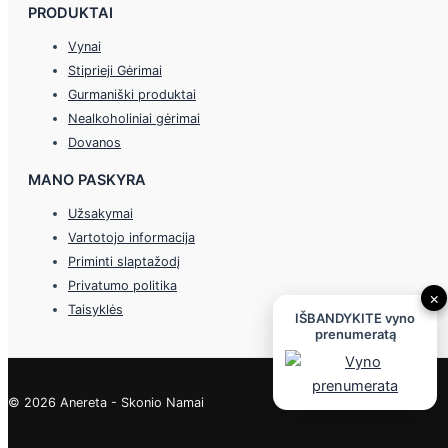
PRODUKTAI
Vynai
Stiprieji Gėrimai
Gurmaniški produktai
Nealkoholiniai gėrimai
Dovanos
MANO PASKYRA
Užsakymai
Vartotojo informacija
Priminti slaptažodį
Privatumo politika
×
Taisyklės
IŠBANDYKITE vyno
prenumeratą
© 2026 Anereta - Skonio Namai