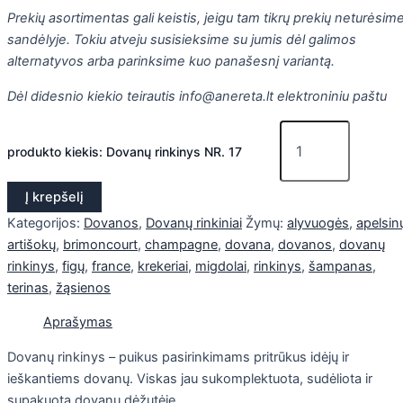
Prekių asortimentas gali keistis, jeigu tam tikrų prekių neturėsim
sandėlyje. Tokiu atveju susisieksime su jumis dėl galimos
alternatyvos arba parinksime kuo panašesnį variantą.
Dėl didesnio kiekio teirautis info@anereta.lt elektroniniu paštu
produkto kiekis: Dovanų rinkinys NR. 17
Į krepšelį
Kategorijos:
Dovanos
,
Dovanų rinkiniai
Žymų:
alyvuogės
,
apelsin
artišokų
,
brimoncourt
,
champagne
,
dovana
,
dovanos
,
dovanų
rinkinys
,
figų
,
france
,
krekeriai
,
migdolai
,
rinkinys
,
šampanas
,
terinas
,
žąsienos
Aprašymas
Dovanų rinkinys – puikus pasirinkimams pritrūkus idėjų ir
ieškantiems dovanų. Viskas jau sukomplektuota, sudėliota ir
supakuota dovanų dėžutėje.