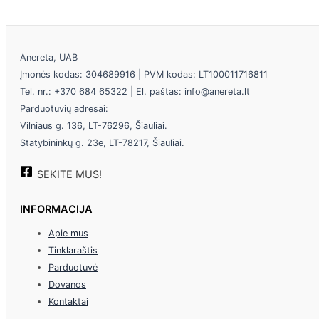
Anereta, UAB
Įmonės kodas: 304689916 | PVM kodas: LT100011716811
Tel. nr.: +370 684 65322 | El. paštas: info@anereta.lt
Parduotuvių adresai:
Vilniaus g. 136, LT-76296, Šiauliai.
Statybininkų g. 23e, LT-78217, Šiauliai.
SEKITE MUS!
INFORMACIJA
Apie mus
Tinklaraštis
Parduotuvė
Dovanos
Kontaktai