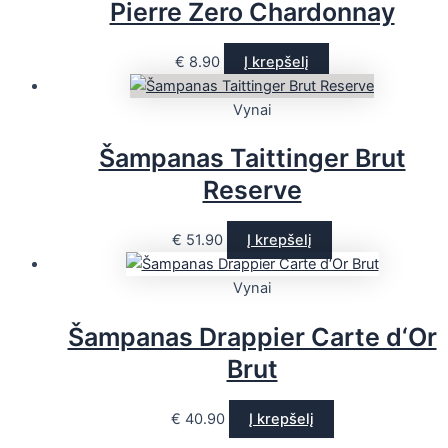
Pierre Zero Chardonnay
€
8.90
Į krepšelį
Vynai
Šampanas Taittinger Brut
Reserve
€
51.90
Į krepšelį
Vynai
Šampanas Drappier Carte d‘Or
Brut
€
40.90
Į krepšelį