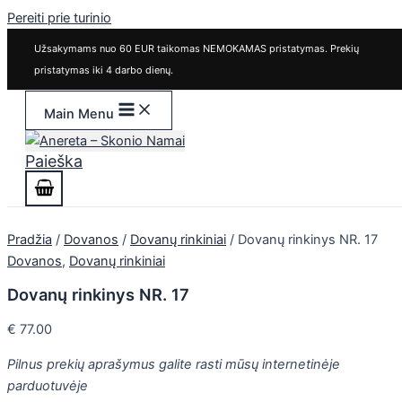
Pereiti prie turinio
Užsakymams nuo 60 EUR taikomas NEMOKAMAS pristatymas. Prekių
pristatymas iki 4 darbo dienų.
Main Menu
Paieška
Pradžia
/
Dovanos
/
Dovanų rinkiniai
/ Dovanų rinkinys NR. 17
Dovanos
,
Dovanų rinkiniai
Dovanų rinkinys NR. 17
€
77.00
Pilnus prekių aprašymus galite rasti mūsų internetinėje
parduotuvėje