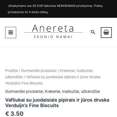
Pereiti
Užsakymams nuo 60 EUR taikomas NEMOKAMAS pristatymas. Prekių
prie
pristatymas iki 4 darbo dienų.
turinio
Main
Paieška
Menu
produkto
kiekis:
Vafliukai
su
juodaisiais
Pradžia
/
Gurmaniški produktai
/
Krekeriai, traškučiai,
pipirais
užkandžiai
/ Vafliukai su juodaisiais pipirais ir jūros druska
ir
Verduijn’s Fine Biscuits
jūros
druska
Gurmaniški produktai
,
Krekeriai, traškučiai, užkandžiai
Verduijn’s
Vafliukai su juodaisiais pipirais ir jūros druska
is
Fine
Verduijn’s Fine Biscuits
Biscuits
is
€
3.50