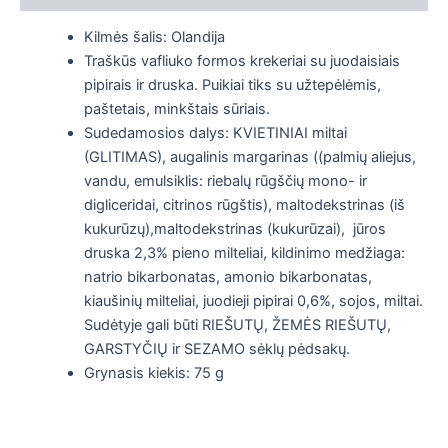
Kilmės šalis: Olandija
Traškūs vafliuko formos krekeriai su juodaisiais
pipirais ir druska. Puikiai tiks su užtepėlėmis,
paštetais, minkštais sūriais.
Sudedamosios dalys: KVIETINIAI miltai
(GLITIMAS), augalinis margarinas ((palmių aliejus,
vandu, emulsiklis: riebalų rūgščių mono- ir
digliceridai, citrinos rūgštis), maltodekstrinas (iš
kukurūzų),maltodekstrinas (kukurūzai), jūros
druska 2,3% pieno milteliai, kildinimo medžiaga:
natrio bikarbonatas, amonio bikarbonatas,
kiaušinių milteliai, juodieji pipirai 0,6%, sojos, miltai.
Sudėtyje gali būti RIEŠUTŲ, ŽEMĖS RIEŠUTŲ,
GARSTYČIŲ ir SEZAMO sėklų pėdsakų.
Grynasis kiekis: 75 g