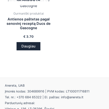
Gurmaniški produktai
Antienos paštetas pagal
senovinį receptą Ducs de
Gascogne
€
3.70
Daugiau
Anereta, UAB
Įmonės kodas: 304689916 | PVM kodas: LT100011716811
Tel. nr.: +370 684 65322 | El. paštas: info@anereta.lt
Parduotuvių adresai:
Vilniaus g. 136, LT-76296, Šiauliai.