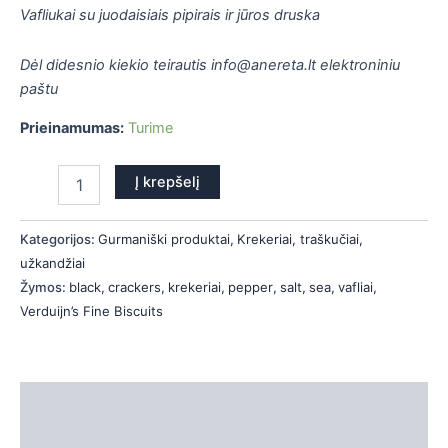
Vafliukai su juodaisiais pipirais ir jūros druska
is
is
Dėl didesnio kiekio teirautis info@anereta.lt elektroniniu
paštu
is
Prieinamumas:
Turime
is
Į krepšelį
Kategorijos:
Gurmaniški produktai
,
Krekeriai, traškučiai,
užkandžiai
Žymos:
black
,
crackers
,
krekeriai
,
pepper
,
salt
,
sea
,
vafliai
,
Verduijn’s Fine Biscuits
Aprašymas
Papildoma informacija