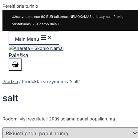
Pereiti prie turinio
Užsakymams nuo 60 EUR taikomas NEMOKAMAS pristatymas. Prekių
pristatymas iki 4 darbo dienų.
Main Menu
Paieška
Pradžia
/ Produktai su žymomis “salt”
salt
Rodomi visi rezultatai: 2
Rūšiuojama pagal populiarumą