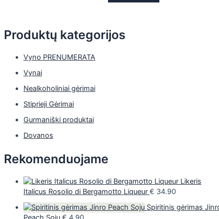
Produktų kategorijos
Vyno PRENUMERATA
Vynai
Nealkoholiniai gėrimai
Stiprieji Gėrimai
Gurmaniški produktai
Dovanos
Rekomenduojame
Likeris
Italicus Rosolio di Bergamotto Liqueur
€
34.90
Spiritinis gėrimas Jinr
Peach Soju
€
4.90