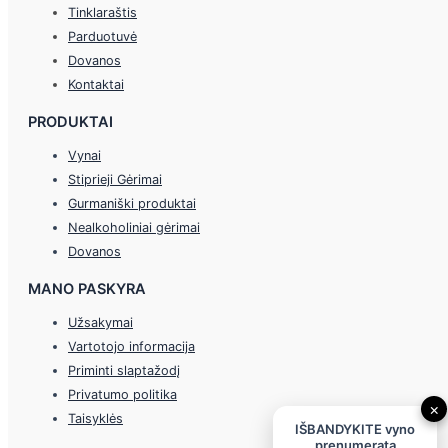
Tinklaraštis
Parduotuvė
Dovanos
Kontaktai
PRODUKTAI
Vynai
Stiprieji Gėrimai
Gurmaniški produktai
Nealkoholiniai gėrimai
Dovanos
MANO PASKYRA
Užsakymai
Vartotojo informacija
Priminti slaptažodį
Privatumo politika
×
Taisyklės
IŠBANDYKITE vyno
prenumeratą