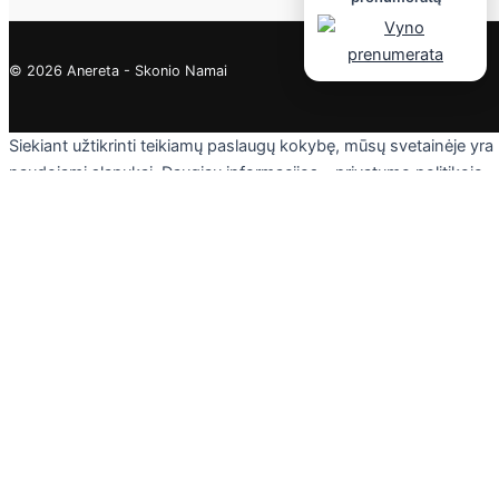
© 2026 Anereta - Skonio Namai
Siekiant užtikrinti teikiamų paslaugų kokybę, mūsų svetainėje yra
naudojami slapukai. Daugiau informacijos - privatumo politikoje.
Skaityti
Sutinku
Privacy & Cookies Policy
Uždaryti
Privacy Overview
This website uses cookies to improve your experience while you
navigate through the website. Out of these cookies, the cookies
that are categorized as necessary are stored on your browser as