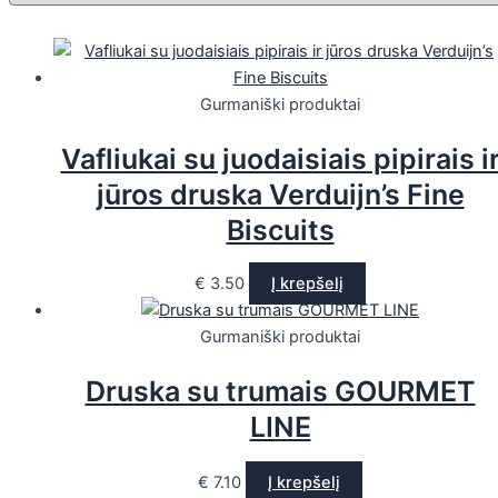
Gurmaniški produktai
Vafliukai su juodaisiais pipirais i
jūros druska Verduijn’s Fine
Biscuits
€
3.50
Į krepšelį
Gurmaniški produktai
Druska su trumais GOURMET
LINE
€
7.10
Į krepšelį