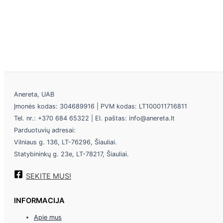
Anereta, UAB
Įmonės kodas: 304689916 | PVM kodas: LT100011716811
Tel. nr.: +370 684 65322 | El. paštas: info@anereta.lt
Parduotuvių adresai:
Vilniaus g. 136, LT-76296, Šiauliai.
Statybininkų g. 23e, LT-78217, Šiauliai.
SEKITE MUS!
INFORMACIJA
Apie mus