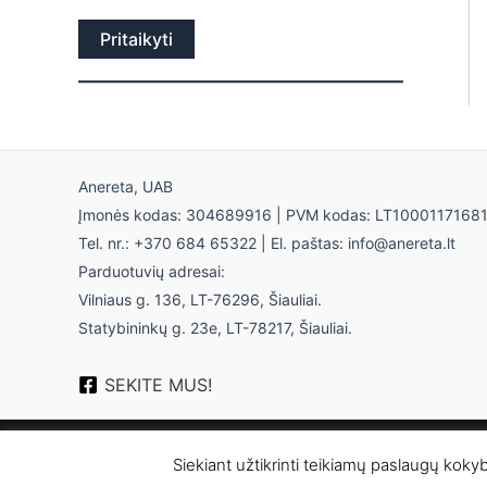
Pritaikyti
Anereta, UAB
Įmonės kodas: 304689916 | PVM kodas: LT1000117168
Tel. nr.: +370 684 65322 | El. paštas: info@anereta.lt
Parduotuvių adresai:
Vilniaus g. 136, LT-76296, Šiauliai.
Statybininkų g. 23e, LT-78217, Šiauliai.
SEKITE MUS!
Siekiant užtikrinti teikiamų paslaugų koky