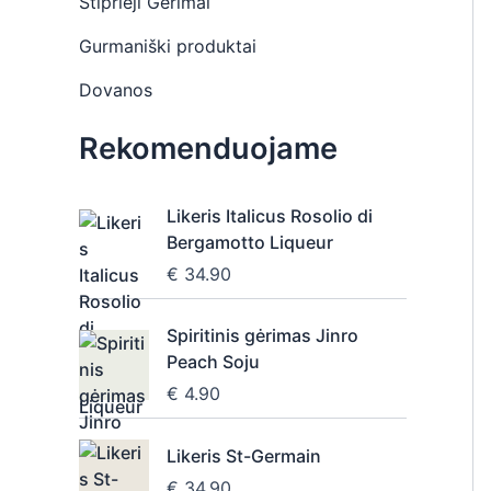
Stiprieji Gėrimai
Gurmaniški produktai
Dovanos
Rekomenduojame
Likeris Italicus Rosolio di
Bergamotto Liqueur
€
34.90
Spiritinis gėrimas Jinro
Peach Soju
€
4.90
Likeris St-Germain
€
34.90