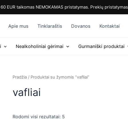
Rūšiuojama
pagal
0 EUR taikomas NEMOKAMAS pristatymas. Prekių pristatymas i
populiarumą
Apie mus
Tinklaraštis
Dovanos
Kontaktai
i
Nealkoholiniai gėrimai
Gurmaniški produktai
Pradžia
/ Produktai su žymomis “vafliai”
vafliai
Rodomi visi rezultatai: 5