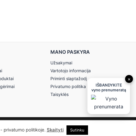
MANO PASKYRA
Užsakymai
ai
Vartotojo informacija
oduktai
Priminti slaptažodį
×
IŠBANDYKITE
 gėrimai
Privatumo politika
vyno prenumeratą
Taisyklės
- privatumo politikoje.
Skaityti
Sutinku