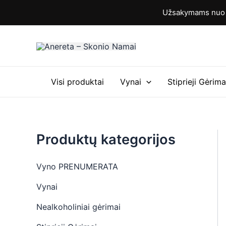
M
M
Pereiti
Užsakymams nuo 6
i
a
prie
n
k
turinio
k
s
a
k
i
a
n
i
a
n
Visi produktai
Vynai
Stiprieji Gėrima
a
Produktų kategorijos
Vyno PRENUMERATA
Vynai
Nealkoholiniai gėrimai