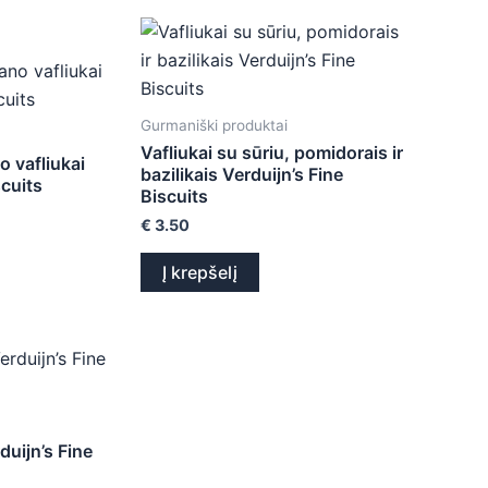
Gurmaniški produktai
Vafliukai su sūriu, pomidorais ir
o vafliukai
bazilikais Verduijn’s Fine
scuits
Biscuits
€
3.50
Į krepšelį
duijn’s Fine