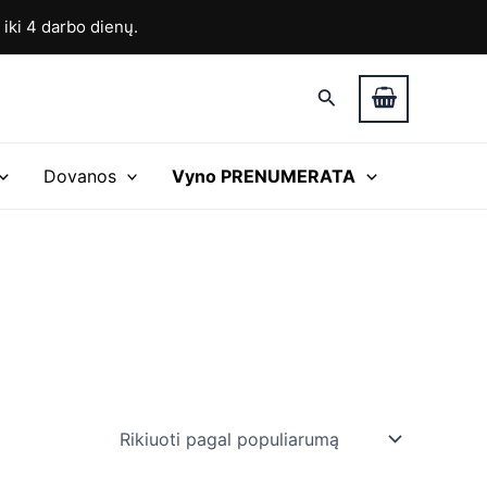
ki 4 darbo dienų.
Paieška
Dovanos
Vyno PRENUMERATA