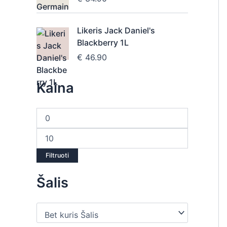
Likeris Jack Daniel's
Blackberry 1L
€
46.90
Kaina
Filtruoti
Šalis