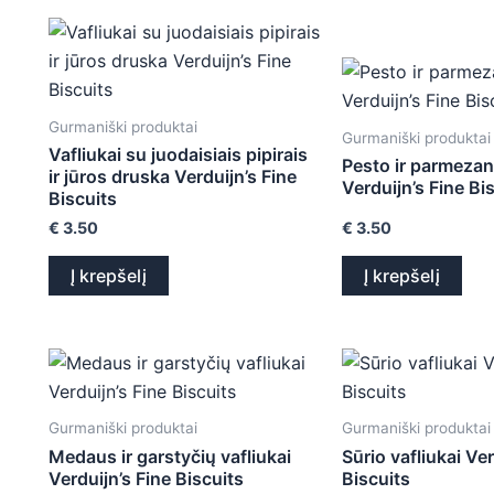
Gurmaniški produktai
Gurmaniški produktai
Vafliukai su juodaisiais pipirais
Pesto ir parmezan
ir jūros druska Verduijn’s Fine
Verduijn’s Fine Bi
Biscuits
€
3.50
€
3.50
Į krepšelį
Į krepšelį
Gurmaniški produktai
Gurmaniški produktai
Medaus ir garstyčių vafliukai
Sūrio vafliukai Ver
Verduijn’s Fine Biscuits
Biscuits