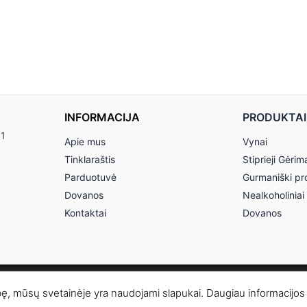
INFORMACIJA
PRODUKTAI
11
Apie mus
Vynai
Tinklaraštis
Stiprieji Gėrim
Parduotuvė
Gurmaniški pr
Dovanos
Nealkoholiniai
Kontaktai
Dovanos
© 2026 Anereta - Skonio Namai
bę, mūsų svetainėje yra naudojami slapukai. Daugiau informacijos 