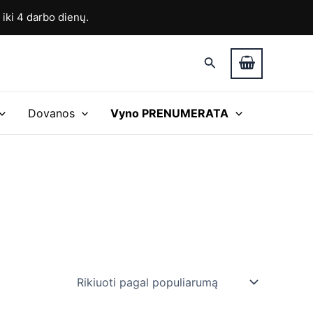
ki 4 darbo dienų.
Paieška
Dovanos
Vyno PRENUMERATA