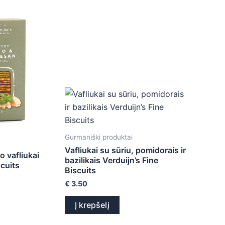
Gurmaniški produktai
Vafliukai su sūriu, pomidorais ir
o vafliukai
bazilikais Verduijn’s Fine
scuits
Biscuits
€
3.50
Į krepšelį