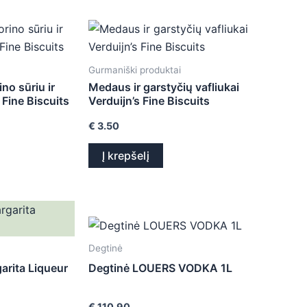
Gurmaniški produktai
ino sūriu ir
Medaus ir garstyčių vafliukai
 Fine Biscuits
Verduijn’s Fine Biscuits
€
3.50
Į krepšelį
Degtinė
arita Liqueur
Degtinė LOUERS VODKA 1L
€
110.90