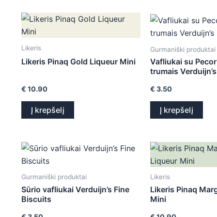
Likeris
Gurmaniški produktai
Likeris Pinaq Gold Liqueur Mini
Vafliukai su Pecor
trumais Verduijn’s
€
10.90
€
3.50
Į krepšelį
Į krepšelį
Gurmaniški produktai
Likeris
Sūrio vafliukai Verduijn’s Fine
Likeris Pinaq Marg
Biscuits
Mini
€
3.50
€
10.90