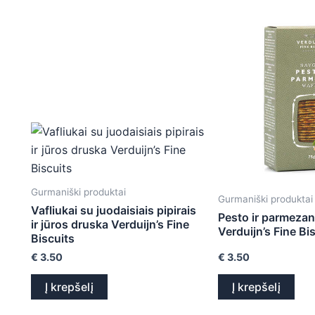
Gurmaniški produktai
Gurmaniški produktai
Vafliukai su juodaisiais pipirais
Pesto ir parmezan
ir jūros druska Verduijn’s Fine
Verduijn’s Fine Bi
Biscuits
€
3.50
€
3.50
Į krepšelį
Į krepšelį