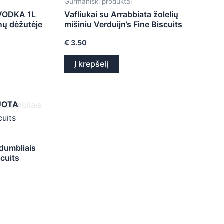
Gurmaniški produktai
VODKA 1L
Vafliukai su Arrabbiata žolelių
nų dėžutėje
mišiniu Verduijn’s Fine Biscuits
€
3.50
Į krepšelį
UOTA
 dumbliais
scuits