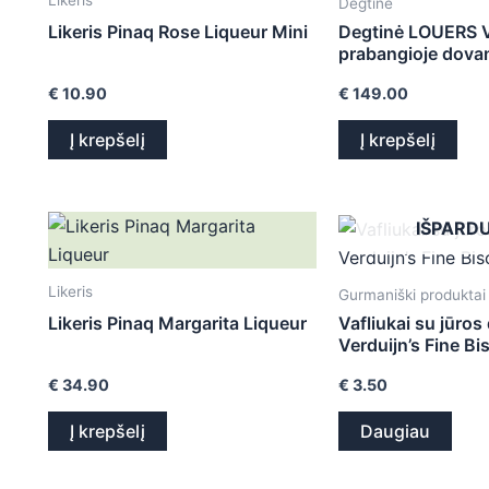
Degtinė
Likeris Pinaq Rose Liqueur Mini
Degtinė LOUERS 
prabangioje dova
€
10.90
€
149.00
Į krepšelį
Į krepšelį
IŠPARD
Likeris
Gurmaniški produktai
Likeris Pinaq Margarita Liqueur
Vafliukai su jūros
Verduijn’s Fine Bi
€
34.90
€
3.50
Į krepšelį
Daugiau