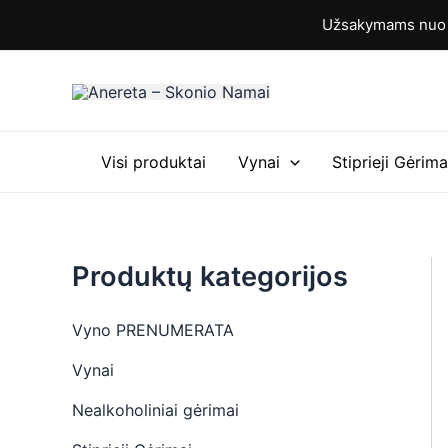
M
M
Pereiti
Užsakymams nuo 6
i
a
prie
n
k
turinio
k
s
a
k
i
a
n
i
a
n
Visi produktai
Vynai
Stiprieji Gėrima
a
Produktų kategorijos
Vyno PRENUMERATA
Vynai
Nealkoholiniai gėrimai