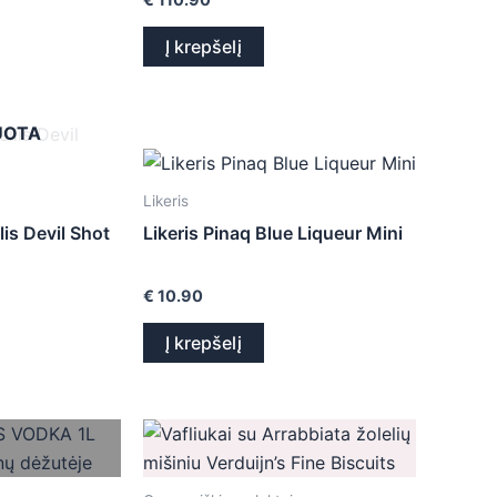
Į krepšelį
UOTA
Likeris
lis Devil Shot
Likeris Pinaq Blue Liqueur Mini
€
10.90
Į krepšelį