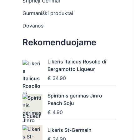
Stiprieji Gėrimai
Gurmaniški produktai
Dovanos
Rekomenduojame
Likeris Italicus Rosolio di
Bergamotto Liqueur
€
34.90
Spiritinis gėrimas Jinro
Peach Soju
€
4.90
Likeris St-Germain
€
34.90