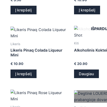
Į krepšelį
Į krepšelį
IŠPARD
Kiti
Likeris
Likeris Pinaq Colada Liqueur
Alkoholinis Koktei
Mini
€
10.90
€
20.90
Į krepšelį
Daugiau
Likeris