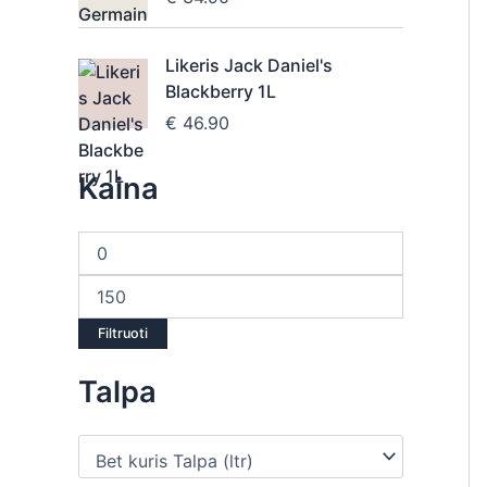
Likeris Jack Daniel's
Blackberry 1L
€
46.90
Kaina
Filtruoti
Talpa