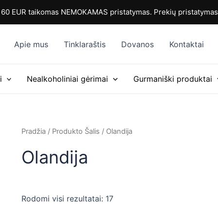
Rūšiuojama
pagal
0 EUR taikomas NEMOKAMAS pristatymas. Prekių pristatymas i
populiarumą
Apie mus
Tinklaraštis
Dovanos
Kontaktai
i
Nealkoholiniai gėrimai
Gurmaniški produktai
Pradžia
/ Produkto Šalis / Olandija
Olandija
Rodomi visi rezultatai: 17