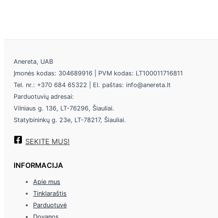
Anereta, UAB
Įmonės kodas: 304689916 | PVM kodas: LT100011716811
Tel. nr.: +370 684 65322 | El. paštas: info@anereta.lt
Parduotuvių adresai:
Vilniaus g. 136, LT-76296, Šiauliai.
Statybininkų g. 23e, LT-78217, Šiauliai.
SEKITE MUS!
INFORMACIJA
Apie mus
Tinklaraštis
Parduotuvė
Dovanos