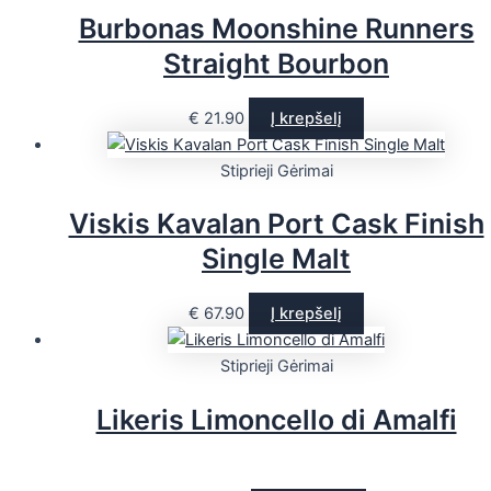
Burbonas Moonshine Runners
Straight Bourbon
€
21.90
Į krepšelį
Stiprieji Gėrimai
Viskis Kavalan Port Cask Finish
Single Malt
€
67.90
Į krepšelį
Stiprieji Gėrimai
Likeris Limoncello di Amalfi