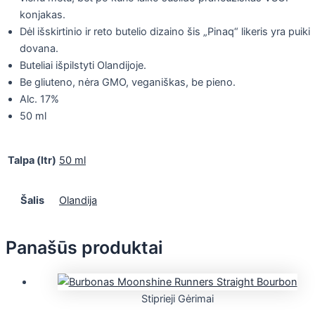
konjakas.
Dėl išskirtinio ir reto butelio dizaino šis „Pinaq“ likeris yra puiki
dovana.
Buteliai išpilstyti Olandijoje.
Be gliuteno, nėra GMO, veganiškas, be pieno.
Alc. 17%
50 ml
Talpa (ltr)
50 ml
Šalis
Olandija
Panašūs produktai
Stiprieji Gėrimai