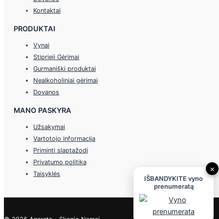
Kontaktai
PRODUKTAI
Vynai
Stiprieji Gėrimai
Gurmaniški produktai
Nealkoholiniai gėrimai
Dovanos
MANO PASKYRA
Užsakymai
Vartotojo informacija
Priminti slaptažodį
Privatumo politika
×
Taisyklės
IŠBANDYKITE vyno
prenumeratą