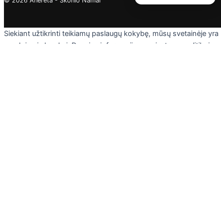
© 2026 Anereta - Skonio Namai
Siekiant užtikrinti teikiamų paslaugų kokybę, mūsų svetainėje yra
naudojami slapukai. Daugiau informacijos - privatumo politikoje.
Skaityti
Sutinku
Privacy & Cookies Policy
Uždaryti
Privacy Overview
This website uses cookies to improve your experience while you
navigate through the website. Out of these cookies, the cookies
that are categorized as necessary are stored on your browser as
they are essential for the working of basic functionalities of the
website. We also use third-party cookies that help us analyze an