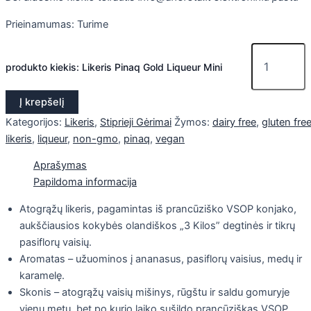
Prieinamumas:
Turime
produkto kiekis: Likeris Pinaq Gold Liqueur Mini
Į krepšelį
Kategorijos:
Likeris
,
Stiprieji Gėrimai
Žymos:
dairy free
,
gluten fre
likeris
,
liqueur
,
non-gmo
,
pinaq
,
vegan
Aprašymas
Papildoma informacija
Atogrąžų likeris, pagamintas iš prancūziško VSOP konjako,
aukščiausios kokybės olandiškos „3 Kilos” degtinės ir tikrų
pasiflorų vaisių.
Aromatas – užuominos į ananasus, pasiflorų vaisius, medų ir
karamelę.
Skonis – atogrąžų vaisių mišinys, rūgštu ir saldu gomuryje
vienu metu, bet po kurio laiko sušildo prancūziškas VSOP