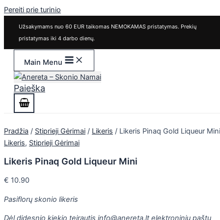
Pereiti prie turinio
Užsakymams nuo 60 EUR taikomas NEMOKAMAS pristatymas. Prekių
pristatymas iki 4 darbo dienų.
Main Menu
Paieška
Pradžia
/
Stiprieji Gėrimai
/
Likeris
/ Likeris Pinaq Gold Liqueur Min
Likeris
,
Stiprieji Gėrimai
Likeris Pinaq Gold Liqueur Mini
€
10.90
Pasiflorų skonio likeris
Dėl didesnio kiekio teirautis info@anereta.lt elektroniniu paštu