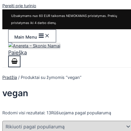
Pereiti prie turinio
Užsakymams nuo 60 EUR taikomas NEMOKAMAS pristatymas. Prekių
pristatymas iki 4 darbo dienų.
Main Menu
Paieška
Pradžia
/ Produktai su žymomis “vegan”
vegan
Rodomi visi rezultatai: 13
Rūšiuojama pagal populiarumą