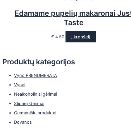
Edamame pupelių makaronai Jus
Taste
€
4.50
Į krepšelį
Produktų kategorijos
Vyno PRENUMERATA
Vynai
Nealkoholiniai gėrimai
Stiprieji Gėrimai
Gurmaniški produktai
Dovanos