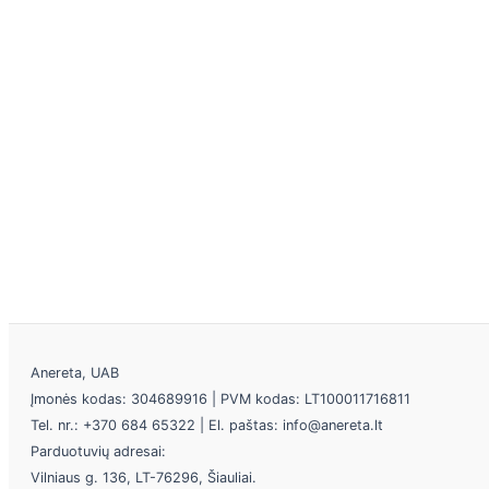
Anereta, UAB
Įmonės kodas: 304689916 | PVM kodas: LT100011716811
Tel. nr.: +370 684 65322 | El. paštas: info@anereta.lt
Parduotuvių adresai:
Vilniaus g. 136, LT-76296, Šiauliai.