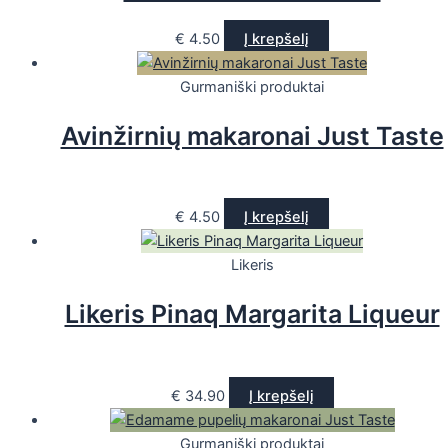
€
4.50
Į krepšelį
Gurmaniški produktai
Avinžirnių makaronai Just Taste
€
4.50
Į krepšelį
Likeris
Likeris Pinaq Margarita Liqueur
€
34.90
Į krepšelį
Gurmaniški produktai