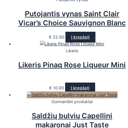
Putojantis vynas Saint Clair
Vicar’s Choice Sauvignon Blanc
€
22.90
Į krepšelį
Likeris
Likeris Pinaq Rose Liqueur Mini
€
10.90
Į krepšelį
Gurmaniški produktai
Saldžių bulvių Capellini
makaronai Just Taste