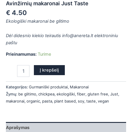
Avinžirnių makaronai Just Taste
is
€
4.50
is
Ekologiški makaronai be glitimo
is
Dėl didesnio kiekio teirautis info@anereta.lt elektroniniu
paštu
is
Prieinamumas:
Turime
Į krepšelį
Kategorijos:
Gurmaniški produktai
,
Makaronai
Žymų:
be glitimo
,
chickpea
,
ekologiški
,
fiber
,
gluten free
,
Just
,
makaronai
,
organic
,
pasta
,
plant based
,
soy
,
taste
,
vegan
Aprašymas