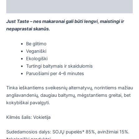
Papildoma informacija
Just Taste – nes makaronai gali būti lengvi, maistingi ir
nepaprastai skanūs.
Be glitimo
Veganiški
Ekologiški
Turtingi baltymais ir skaidulomis
Paruošiami per 4–6 minutes
Tinka ieškantiems sveikesnių alternatyvų, norintiems mažiau
angliavandenių, daugiau baltymų, mėgstantiems greitai, bet
kokybiškai pavalgyti.
Kilmės šalis: Vokietija
Sudedamosios dalys: SOJŲ pupelės* 85%, avinžirniai 15%.