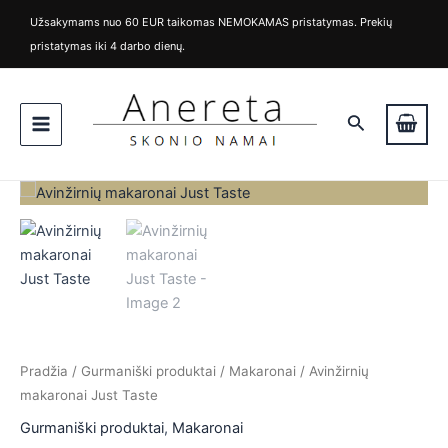
Pereiti
Užsakymams nuo 60 EUR taikomas NEMOKAMAS pristatymas. Prekių
prie
pristatymas iki 4 darbo dienų.
turinio
Main
Paieška
Menu
produkto
kiekis:
Avinžirnių
makaronai
Just
Taste
Pradžia
/
Gurmaniški produktai
/
Makaronai
/ Avinžirnių
is
makaronai Just Taste
is
Gurmaniški produktai
,
Makaronai