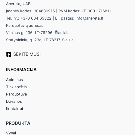
Anereta, UAB
Įmonės kodas: 304689916 | PVM kodas: LT100011716811
Tel. nr.: +370 684 65322 | El. paštas: info@anereta.lt
Parduotuvių adresai:
Vilniaus g. 136, LT-76296, Šiauliai.
Statybininkų g. 23e, LT-78217, Šiauliai.
SEKITE MUS!
INFORMACIJA
Apie mus
Tinklaraštis
Parduotuvė
Dovanos
Kontaktai
PRODUKTAI
Vynai