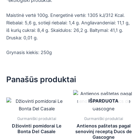
*ekologiški produktai.
Maistinė vertė 100g. Energetinė vertė: 1305 kJ/312 Kcal.
Riebalai: 5,6 g, sotieji riebalai: 1,4 g. Angliavandeniai: 11,1 g,
iš kurių cukrai: 8,4 g. Skaidulos: 26,2 g. Baltymai: 41,1 g.
Druska: 0,01 g.
Grynasis kiekis: 250g
Panašūs produktai
IŠPARDUOTA
Gurmaniški produktai
Gurmaniški produktai
Džiovinti pomidorai Le
Antienos paštetas pagal
Bonta Del Casale
senovinį receptą Ducs de
Gascogne