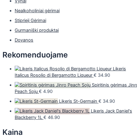
Vynai
Nealkoholiniai gėrimai
Stiprieji Gėrimai
Gurmaniški produktai
Dovanos
Rekomenduojame
Likeris
Italicus Rosolio di Bergamotto Liqueur
€
34.90
Spiritinis gėrimas Jinr
Peach Soju
€
4.90
Likeris St-Germain
€
34.90
Likeris Jack Daniel's
Blackberry 1L
€
46.90
Kaina