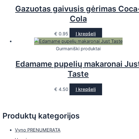
Gazuotas gaivusis gėrimas Coca
Cola
€
0.95
Į krepšelį
Gurmaniški produktai
Edamame pupelių makaronai Jus
Taste
€
4.50
Į krepšelį
Produktų kategorijos
Vyno PRENUMERATA