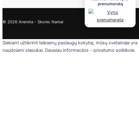
prenumeratą
© 2026 Anereta - Skonio Namai
Siekiant užtikrinti teikiamų paslaugų kokybę, mūsų svetainėje yra
naudojami slapukai. Daugiau informacijos - privatumo politikoje.
Skaityti
Sutinku
Privacy & Cookies Policy
Uždaryti
Privacy Overview
This website uses cookies to improve your experience while you
navigate through the website. Out of these cookies, the cookies