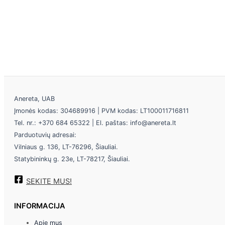
Anereta, UAB
Įmonės kodas: 304689916 | PVM kodas: LT100011716811
Tel. nr.: +370 684 65322 | El. paštas: info@anereta.lt
Parduotuvių adresai:
Vilniaus g. 136, LT-76296, Šiauliai.
Statybininkų g. 23e, LT-78217, Šiauliai.
SEKITE MUS!
INFORMACIJA
Apie mus