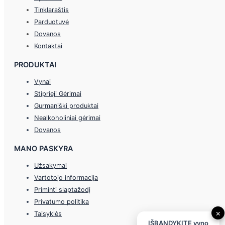
Tinklaraštis
Parduotuvė
Dovanos
Kontaktai
PRODUKTAI
Vynai
Stiprieji Gėrimai
Gurmaniški produktai
Nealkoholiniai gėrimai
Dovanos
MANO PASKYRA
Užsakymai
Vartotojo informacija
Priminti slaptažodį
Privatumo politika
×
Taisyklės
IŠBANDYKITE vyno