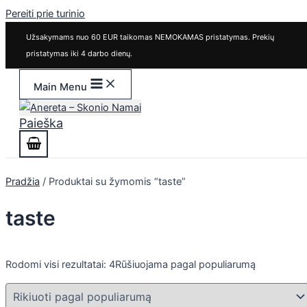
Pereiti prie turinio
Užsakymams nuo 60 EUR taikomas NEMOKAMAS pristatymas. Prekių
pristatymas iki 4 darbo dienų.
Main Menu
Paieška
Pradžia
/ Produktai su žymomis “taste”
taste
Rodomi visi rezultatai: 4
Rūšiuojama pagal populiarumą