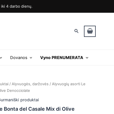
ki 4 darbo dienų.
Paieška
Dovanos
Vyno PRENUMERATA
uktai
/
Alyvuogės, daržovės
/ Alyvuogių asorti Le
live Denocciolate
urmaniški produktai
e Bonta del Casale Mix di Olive