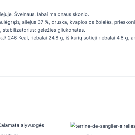
iejuje. Švelnaus, labai malonaus skonio.
lėgrąžų aliejus 37 %, druska, kvapiosios žolelės, prieskon
, stabilizatorius: geležies gliukonatas.
/ 246 Kcal, riebalai 24.8 g, iš kurių sotieji riebalai 4.6 g, a