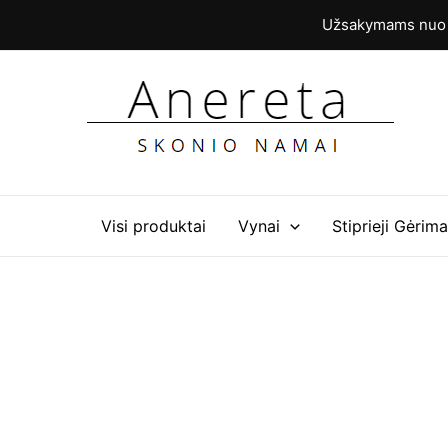
Pereiti
Užsakymams nuo 6
prie
turinio
Visi produktai
Vynai
Stiprieji Gėrima