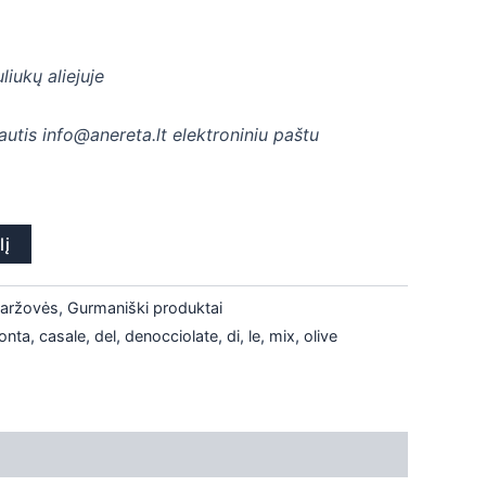
liukų aliejuje
rautis info@anereta.lt elektroniniu paštu
lį
daržovės
,
Gurmaniški produktai
onta
,
casale
,
del
,
denocciolate
,
di
,
le
,
mix
,
olive