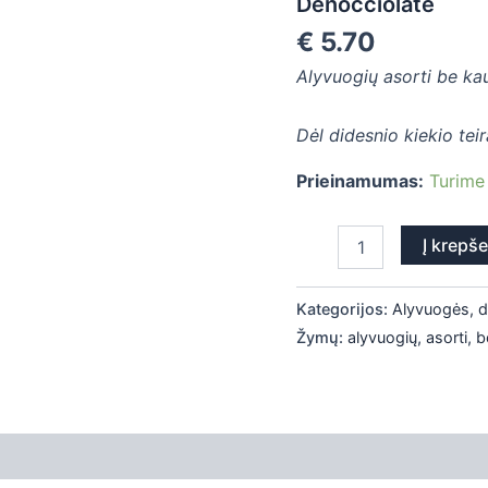
Denocciolate
Casale
€
5.70
Mix
di
Alyvuogių asorti be kau
Olive
Denocciolate
Dėl didesnio kiekio tei
Prieinamumas:
Turime
Į krepše
Kategorijos:
Alyvuogės, 
Žymų:
alyvuogių
,
asorti
,
b