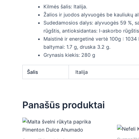
Kilmės šalis: Italija.
Žalios ir juodos alyvuogės be kauliukų al
Sudedamosios dalys: alyvuogės 59 %, sau
rūgštis, antioksidantas: l-askorbo rūgštis
Maistinė ir energetinė vertė 100g : 1034 kJ
baltymai: 1.7 g, druska 3.2 g.
Grynasis kiekis: 280 g
Šalis
Italija
Panašūs produktai