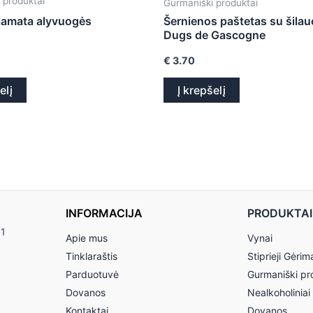
 produktai
Gurmaniški produktai
alamata alyvuogės
Šernienos paštetas su šila
Dugs de Gascogne
€
3.70
elį
Į krepšelį
INFORMACIJA
PRODUKTAI
11
Apie mus
Vynai
Tinklaraštis
Stiprieji Gėrim
Parduotuvė
Gurmaniški pr
Dovanos
Nealkoholiniai
Kontaktai
Dovanos