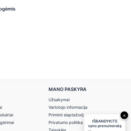
uogėmis
MANO PASKYRA
Užsakymai
ai
Vartotojo informacija
oduktai
Priminti slaptažodį
×
IŠBANDYKITE
 gėrimai
Privatumo politika
vyno prenumeratą
Taisyklės