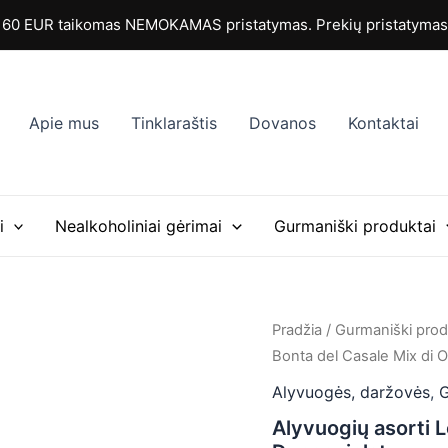
0 EUR taikomas NEMOKAMAS pristatymas. Prekių pristatymas i
Apie mus
Tinklaraštis
Dovanos
Kontaktai
i
Nealkoholiniai gėrimai
Gurmaniški produktai
produkto
Pradžia
/
Gurmaniški prod
kiekis:
Bonta del Casale Mix di O
Alyvuogių
asorti
Alyvuogės, daržovės
,
G
Le
Alyvuogių asorti L
Bonta
del