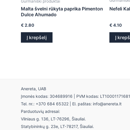
Gurmaniški
Gurmaniški produktai
Malta švelni rūkyta paprika Pimenton
Nefeli K
Dulce Ahumado
€
2.80
€
4.10
Į krepšelį
Į krepš
Anereta, UAB
Įmonės kodas: 304689916 | PVM kodas: LT1000117168
Tel. nr.: +370 684 65322 | El. paštas: info@anereta.lt
Parduotuvių adresai:
Vilniaus g. 136, LT-76296, Šiauliai.
Statybininkų g. 23e, LT-78217, Šiauliai.