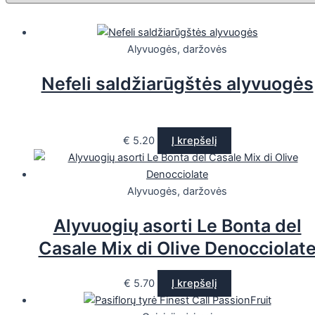
Alyvuogės, daržovės
Nefeli saldžiarūgštės alyvuogės
€
5.20
Į krepšelį
Alyvuogės, daržovės
Alyvuogių asorti Le Bonta del
Casale Mix di Olive Denocciolat
€
5.70
Į krepšelį