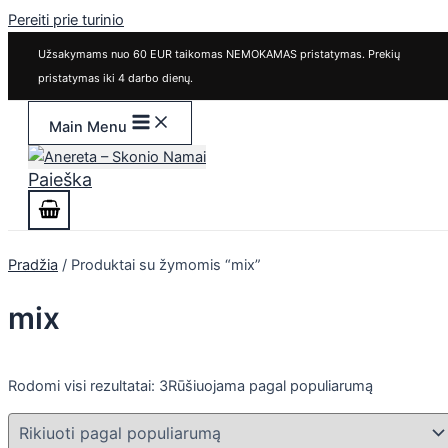
Pereiti prie turinio
Užsakymams nuo 60 EUR taikomas NEMOKAMAS pristatymas. Prekių
pristatymas iki 4 darbo dienų.
Main Menu
Paieška
Pradžia
/ Produktai su žymomis “mix”
mix
Rodomi visi rezultatai: 3
Rūšiuojama pagal populiarumą