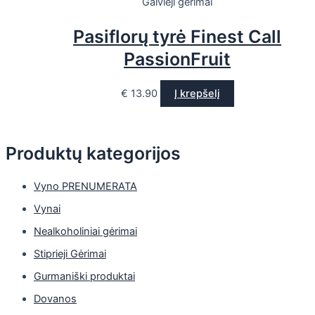
Gaivieji gėrimai
Pasiflorų tyrė Finest Call
PassionFruit
€
13.90
Į krepšelį
Produktų kategorijos
Vyno PRENUMERATA
Vynai
Nealkoholiniai gėrimai
Stiprieji Gėrimai
Gurmaniški produktai
Dovanos