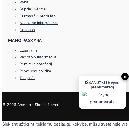
Vynai
Stiprieji Gėrimai
Gurmaniški produktai
Nealkoholiniai gėrimai
Dovanos
MANO PASKYRA
Užsakymai
Vartotojo informacija
Priminti slaptažodį
Privatumo politika
×
Taisyklės
IŠBANDYKITE vyno
prenumeratą
© 2026 Anereta - Skonio Namai
Siekiant užtikrinti teikiamų paslaugų kokybę, mūsų svetainėje yra