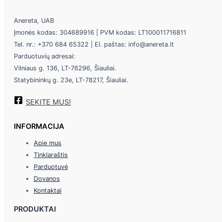
Anereta, UAB
Įmonės kodas: 304689916 | PVM kodas: LT100011716811
Tel. nr.: +370 684 65322 | El. paštas: info@anereta.lt
Parduotuvių adresai:
Vilniaus g. 136, LT-76296, Šiauliai.
Statybininkų g. 23e, LT-78217, Šiauliai.
SEKITE MUS!
INFORMACIJA
Apie mus
Tinklaraštis
Parduotuvė
Dovanos
Kontaktai
PRODUKTAI