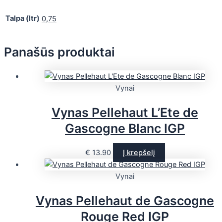
Talpa (ltr)
0,75
Panašūs produktai
Vynai
Vynas Pellehaut L’Ete de
Gascogne Blanc IGP
€
13.90
Į krepšelį
Vynai
Vynas Pellehaut de Gascogne
Rouge Red IGP