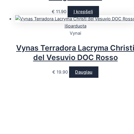
€
11.90
Į krepšelį
Išparduota
Vynai
Vynas Terradora Lacryma Christ
del Vesuvio DOC Rosso
€
19.90
Daugiau