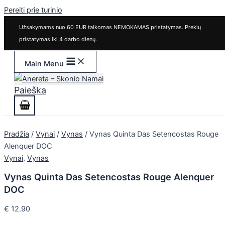
Pereiti prie turinio
Užsakymams nuo 60 EUR taikomas NEMOKAMAS pristatymas. Prekių
pristatymas iki 4 darbo dienų.
Main Menu
Paieška
Pradžia
/
Vynai
/
Vynas
/ Vynas Quinta Das Setencostas Rouge
Alenquer DOC
Vynai
,
Vynas
Vynas Quinta Das Setencostas Rouge Alenquer
DOC
€
12.90