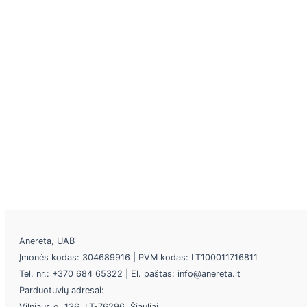
Anereta, UAB
Įmonės kodas: 304689916 | PVM kodas: LT100011716811
Tel. nr.: +370 684 65322 | El. paštas: info@anereta.lt
Parduotuvių adresai:
Vilniaus g. 136, LT-76296, Šiauliai.