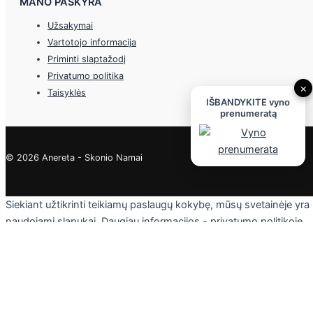
MANO PASKYRA
Užsakymai
Vartotojo informacija
Priminti slaptažodį
Privatumo politika
×
Taisyklės
IŠBANDYKITE vyno
prenumeratą
© 2026 Anereta - Skonio Namai
Siekiant užtikrinti teikiamų paslaugų kokybę, mūsų svetainėje yra
naudojami slapukai. Daugiau informacijos - privatumo politikoje.
Skaityti
Sutinku
Privacy & Cookies Policy