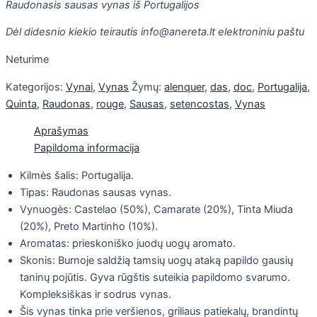
Raudonasis sausas vynas iš Portugalijos
Dėl didesnio kiekio teirautis info@anereta.lt elektroniniu paštu
Neturime
Kategorijos:
Vynai
,
Vynas
Žymų:
alenquer
,
das
,
doc
,
Portugalija
,
Quinta
,
Raudonas
,
rouge
,
Sausas
,
setencostas
,
Vynas
Aprašymas
Papildoma informacija
Kilmės šalis: Portugalija.
Tipas: Raudonas sausas vynas.
Vynuogės: Castelao (50%), Camarate (20%), Tinta Miuda
(20%), Preto Martinho (10%).
Aromatas: prieskoniško juodų uogų aromato.
Skonis: Burnoje saldžią tamsių uogų ataką papildo gausių
taninų pojūtis. Gyva rūgštis suteikia papildomo svarumo.
Kompleksiškas ir sodrus vynas.
Šis vynas tinka prie veršienos, griliaus patiekalų, brandintų