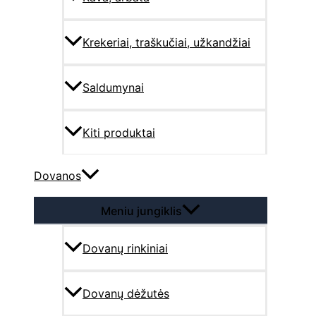
Krekeriai, traškučiai, užkandžiai
Saldumynai
Kiti produktai
Dovanos
Meniu jungiklis
Dovanų rinkiniai
Dovanų dėžutės