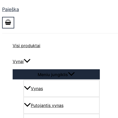
Paieška
Visi produktai
Vynai
Meniu jungiklis
Vynas
Putojantis vynas