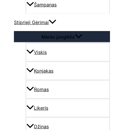
Šampanas
Stiprieji Gėrimai
Meniu jungiklis
Viskis
Konjakas
Romas
Likeris
Džinas