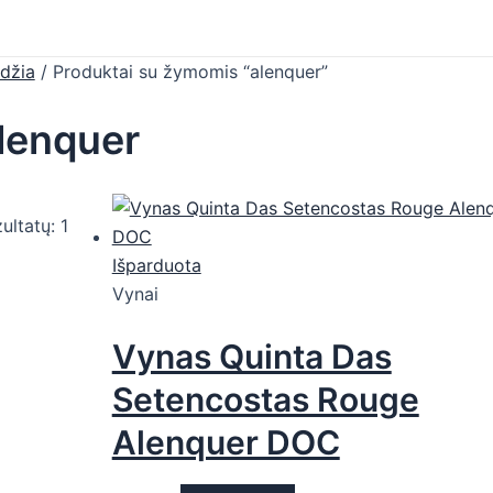
džia
/ Produktai su žymomis “alenquer”
lenquer
ultatų: 1
Išparduota
Vynai
Vynas Quinta Das
Setencostas Rouge
Alenquer DOC