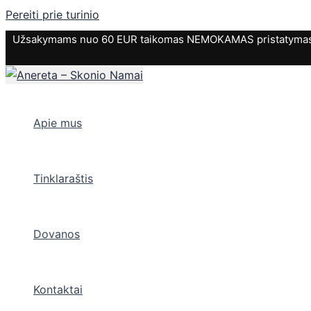
Pereiti prie turinio
Užsakymams nuo 60 EUR taikomas NEMOKAMAS pristatymas. P
Apie mus
Tinklaraštis
Dovanos
Kontaktai