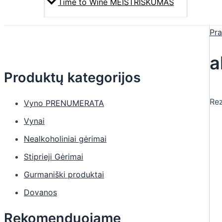
Time to Wine MEISTRIŠKUMAS
Pra
a
Produktų kategorijos
Rez
Vyno PRENUMERATA
Vynai
Nealkoholiniai gėrimai
Stiprieji Gėrimai
Gurmaniški produktai
Dovanos
Rekomenduojame