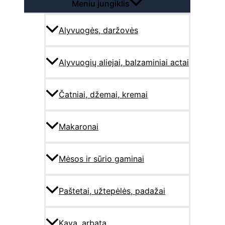
Meniu jungiklis
Alyvuogės, daržovės
Alyvuogių aliejai, balzaminiai actai
Čatniai, džemai, kremai
Makaronai
Mėsos ir sūrio gaminai
Paštetai, užtepėlės, padažai
Kava, arbata