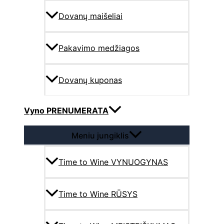
Dovanų maišeliai
Pakavimo medžiagos
Dovanų kuponas
Vyno PRENUMERATA
Meniu jungiklis
Time to Wine VYNUOGYNAS
Time to Wine RŪSYS