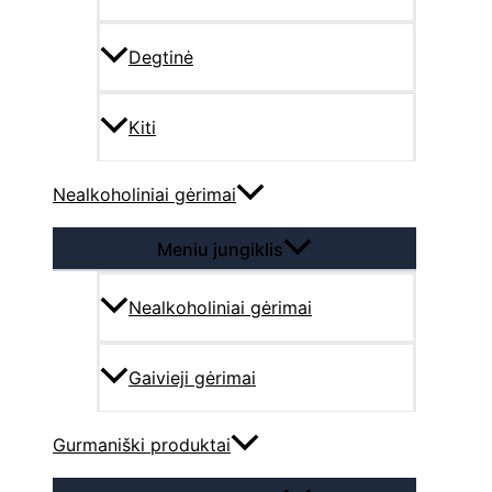
Degtinė
Kiti
Nealkoholiniai gėrimai
Meniu jungiklis
Nealkoholiniai gėrimai
Gaivieji gėrimai
Gurmaniški produktai