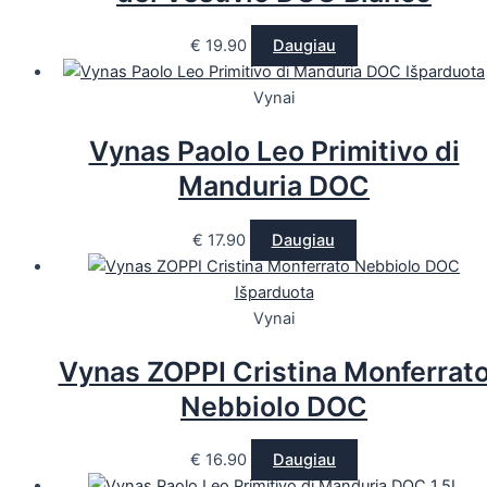
€
19.90
Daugiau
Išparduota
Vynai
Vynas Paolo Leo Primitivo di
Manduria DOC
€
17.90
Daugiau
Išparduota
Vynai
Vynas ZOPPI Cristina Monferrat
Nebbiolo DOC
€
16.90
Daugiau