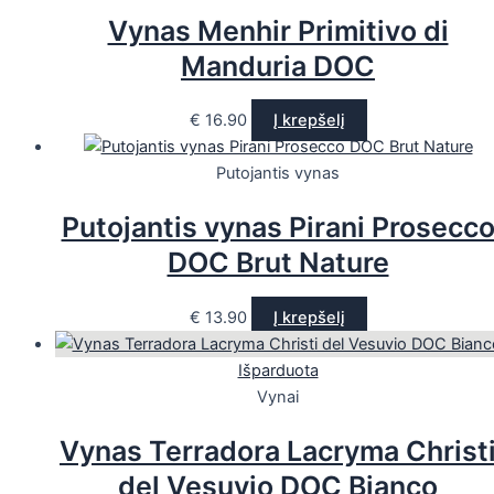
Vynas Menhir Primitivo di
Manduria DOC
€
16.90
Į krepšelį
Putojantis vynas
Putojantis vynas Pirani Prosecc
DOC Brut Nature
€
13.90
Į krepšelį
Išparduota
Vynai
Vynas Terradora Lacryma Christ
del Vesuvio DOC Bianco