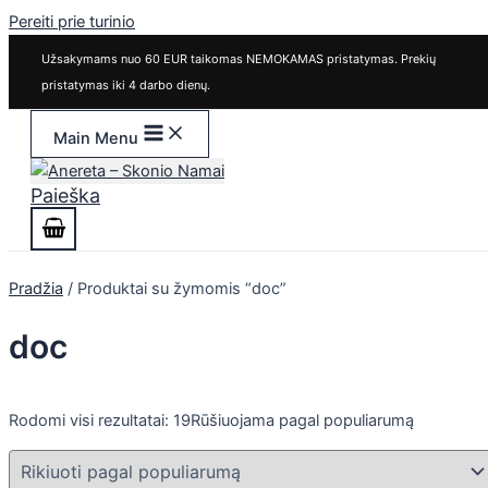
Pereiti prie turinio
Užsakymams nuo 60 EUR taikomas NEMOKAMAS pristatymas. Prekių
pristatymas iki 4 darbo dienų.
Main Menu
Paieška
Pradžia
/ Produktai su žymomis “doc”
doc
Rodomi visi rezultatai: 19
Rūšiuojama pagal populiarumą