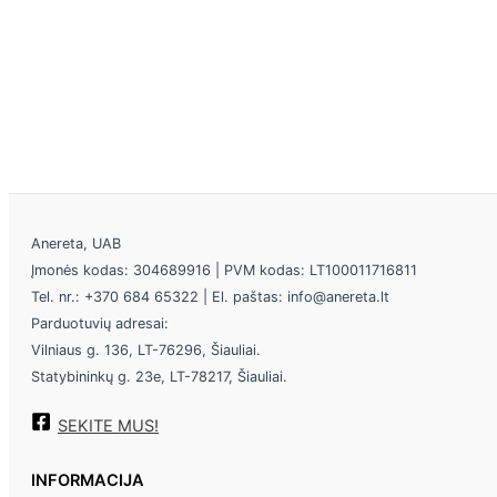
Anereta, UAB
Įmonės kodas: 304689916 | PVM kodas: LT100011716811
Tel. nr.: +370 684 65322 | El. paštas: info@anereta.lt
Parduotuvių adresai:
Vilniaus g. 136, LT-76296, Šiauliai.
Statybininkų g. 23e, LT-78217, Šiauliai.
SEKITE MUS!
INFORMACIJA