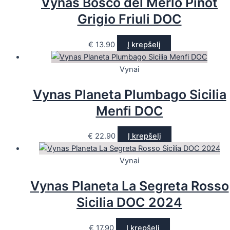
Vynas Bosco del Merlo Pinot
Grigio Friuli DOC
€
13.90
Į krepšelį
Vynai
Vynas Planeta Plumbago Sicilia
Menfi DOC
€
22.90
Į krepšelį
Vynai
Vynas Planeta La Segreta Rosso
Sicilia DOC 2024
€
17.90
Į krepšelį