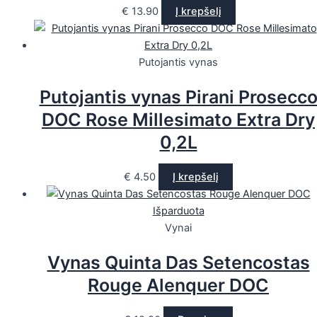
€
13.90
Į krepšelį
Putojantis vynas
Putojantis vynas Pirani Prosecc
DOC Rose Millesimato Extra Dry
0,2L
€
4.50
Į krepšelį
Išparduota
Vynai
Vynas Quinta Das Setencostas
Rouge Alenquer DOC