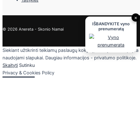
Taisyklės
×
IŠBANDYKITE vyno
prenumeratą
© 2026 Anereta - Skonio Namai
Siekiant užtikrinti teikiamų paslaugų kokybę, mūsų svetainėje yra
naudojami slapukai. Daugiau informacijos - privatumo politikoje.
Skaityti
Sutinku
Privacy & Cookies Policy
Uždaryti
Privacy Overview
This website uses cookies to improve your experience while you