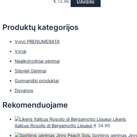
€
12.90
Daugiau
Produktų kategorijos
Vyno PRENUMERATA
Vynai
Nealkoholiniai gėrimai
Stiprieji Gėrimai
Gurmaniški produktai
Dovanos
Rekomenduojame
Likeris
Italicus Rosolio di Bergamotto Liqueur
€
34.90
Spiritinis gėrimas Jinr