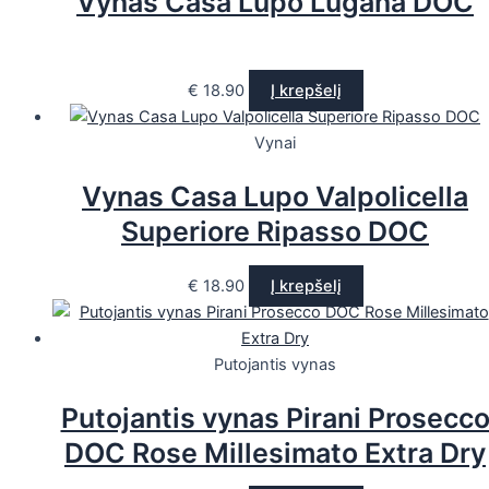
Vynas Casa Lupo Lugana DOC
€
18.90
Į krepšelį
Vynai
Vynas Casa Lupo Valpolicella
Superiore Ripasso DOC
€
18.90
Į krepšelį
Putojantis vynas
Putojantis vynas Pirani Prosecc
DOC Rose Millesimato Extra Dry