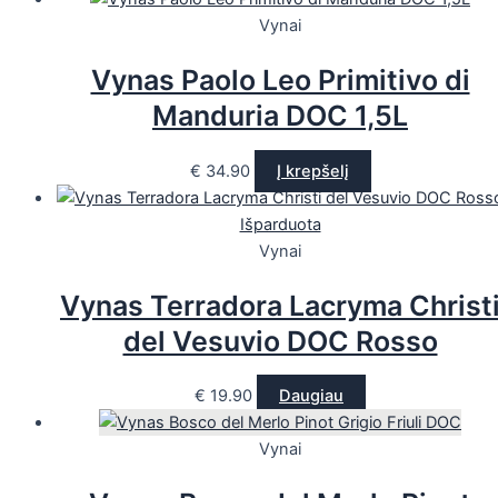
Vynai
Vynas Paolo Leo Primitivo di
Manduria DOC 1,5L
€
34.90
Į krepšelį
Išparduota
Vynai
Vynas Terradora Lacryma Christ
del Vesuvio DOC Rosso
€
19.90
Daugiau
Vynai