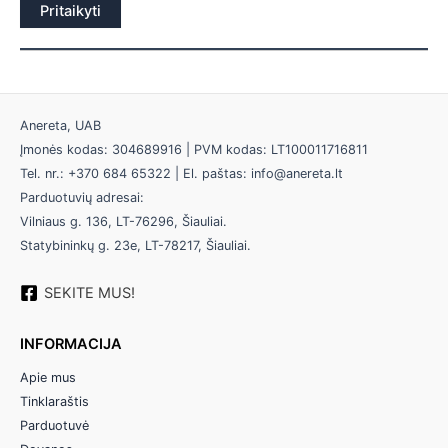
Pritaikyti
Anereta, UAB
Įmonės kodas: 304689916 | PVM kodas: LT100011716811
Tel. nr.: +370 684 65322 | El. paštas: info@anereta.lt
Parduotuvių adresai:
Vilniaus g. 136, LT-76296, Šiauliai.
Statybininkų g. 23e, LT-78217, Šiauliai.
SEKITE MUS!
INFORMACIJA
Apie mus
Tinklaraštis
Parduotuvė