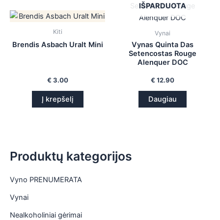
IŠPARDUOTA
is
is
Kiti
Vynai
Brendis Asbach Uralt Mini
Vynas Quinta Das
is
Setencostas Rouge
Alenquer DOC
is
€
3.00
€
12.90
Į krepšelį
Daugiau
Produktų kategorijos
Vyno PRENUMERATA
Vynai
Nealkoholiniai gėrimai