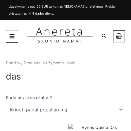
Rūšiuojama
M
M
Pereiti
pagal
Užsakymams nuo 60 EUR taikomas NEMOKAMAS pristatymas. Prekių
i
a
populiarumą
prie
pristatymas iki 4 darbo dienų.
n
k
turinio
k
s
Main
a
k
i
a
Paieška
Menu
n
i
a
n
a
Pradžia
/ Produktai su žymomis “das”
das
Rodomi visi rezultatai: 2
is
is