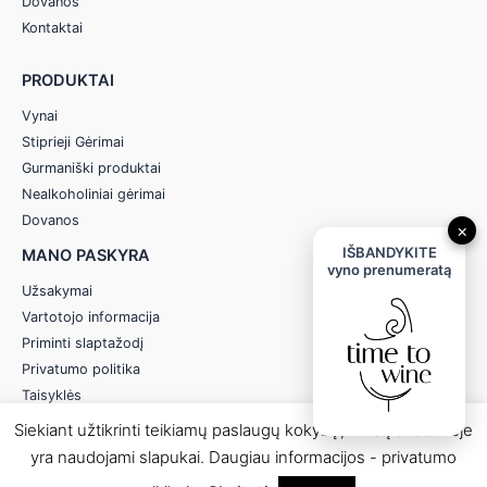
Dovanos
Kontaktai
PRODUKTAI
Vynai
Stiprieji Gėrimai
Gurmaniški produktai
Nealkoholiniai gėrimai
Dovanos
×
IŠBANDYKITE
MANO PASKYRA
vyno prenumeratą
Užsakymai
Vartotojo informacija
Priminti slaptažodį
Privatumo politika
Taisyklės
Siekiant užtikrinti teikiamų paslaugų kokybę, mūsų svetainėje
yra naudojami slapukai. Daugiau informacijos - privatumo
© 2026 Anereta - Skonio Namai