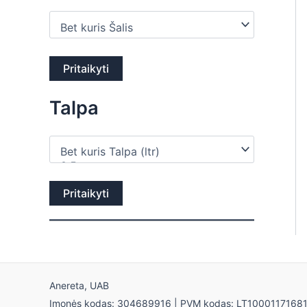
Pritaikyti
Talpa
Pritaikyti
Anereta, UAB
Įmonės kodas: 304689916 | PVM kodas: LT1000117168