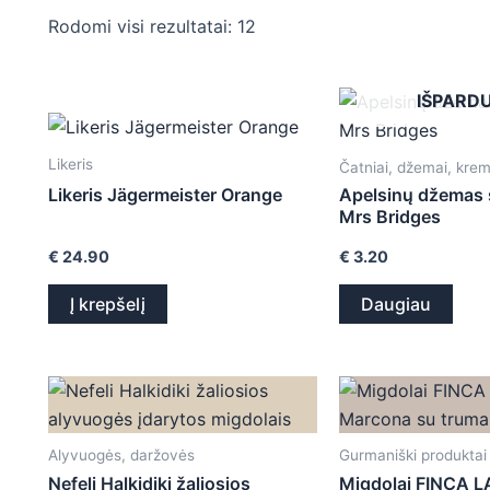
Rodomi visi rezultatai: 12
IŠPARD
Likeris
Čatniai, džemai, krem
Likeris Jägermeister Orange
Apelsinų džemas
Mrs Bridges
€
24.90
€
3.20
Į krepšelį
Daugiau
Alyvuogės, daržovės
Gurmaniški produktai
Nefeli Halkidiki žaliosios
Migdolai FINCA 