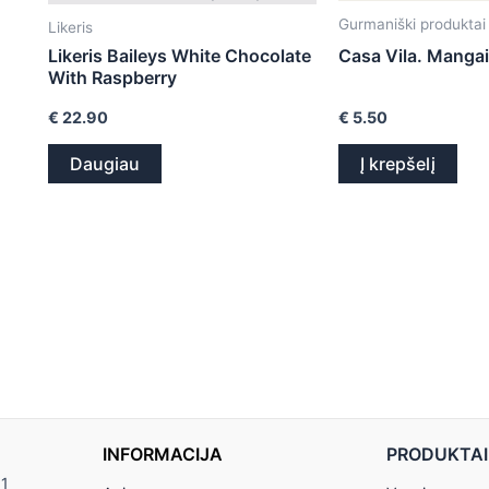
Gurmaniški produktai
Likeris
Likeris Baileys White Chocolate
Casa Vila. Manga
With Raspberry
€
22.90
€
5.50
Daugiau
Į krepšelį
INFORMACIJA
PRODUKTAI
11