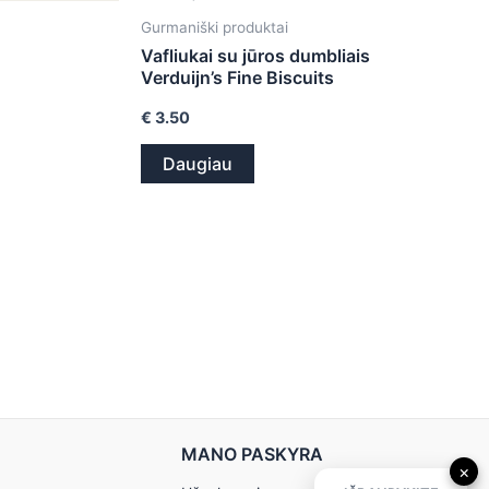
Gurmaniški produktai
i
Vafliukai su jūros dumbliais
Verduijn’s Fine Biscuits
€
3.50
Daugiau
MANO PASKYRA
×