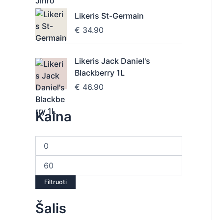
Likeris St-Germain
€
34.90
Likeris Jack Daniel's
Blackberry 1L
€
46.90
Kaina
Filtruoti
Šalis