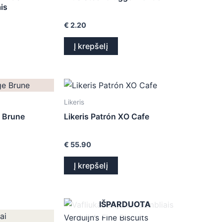
is
€
2.20
Į krepšelį
Likeris
 Brune
Likeris Patrón XO Cafe
€
55.90
Į krepšelį
IŠPARDUOTA