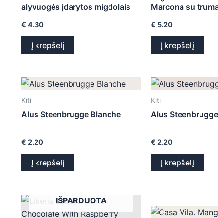
alyvuogės įdarytos migdolais
Marcona su truma
€
4.30
€
5.20
Į krepšelį
Į krepšelį
Kiti
Kiti
Alus Steenbrugge Blanche
Alus Steenbrugge
€
2.20
€
2.20
Į krepšelį
Į krepšelį
IŠPARDUOTA