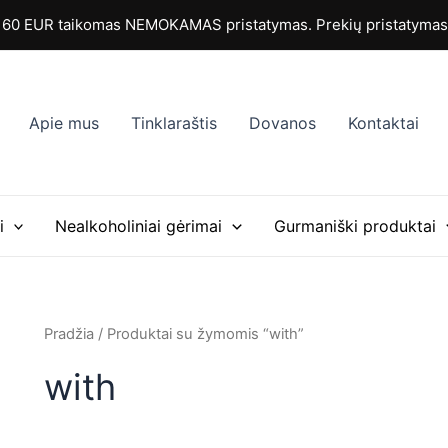
Rūšiuojama
pagal
0 EUR taikomas NEMOKAMAS pristatymas. Prekių pristatymas i
populiarumą
Apie mus
Tinklaraštis
Dovanos
Kontaktai
i
Nealkoholiniai gėrimai
Gurmaniški produktai
Pradžia
/ Produktai su žymomis “with”
with