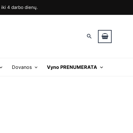
ki 4 darbo dienų.
Paieška
Dovanos
Vyno PRENUMERATA