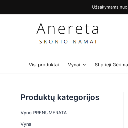
M
M
Pereiti
Užsakymams nuo 6
i
a
prie
n
k
turinio
k
s
a
k
i
a
n
i
a
n
a
Visi produktai
Vynai
Stiprieji Gėrima
Produktų kategorijos
Vyno PRENUMERATA
Vynai