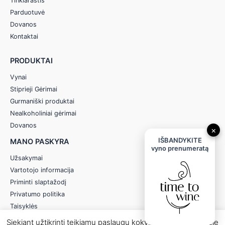
Tinklaraštis
Parduotuvė
Dovanos
Kontaktai
PRODUKTAI
Vynai
Stiprieji Gėrimai
Gurmaniški produktai
Nealkoholiniai gėrimai
Dovanos
×
IŠBANDYKITE
MANO PASKYRA
vyno prenumeratą
Užsakymai
Vartotojo informacija
Priminti slaptažodį
Privatumo politika
Taisyklės
Siekiant užtikrinti teikiamų paslaugų kokybę, mūsų svetainėje