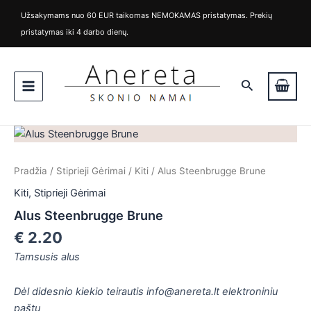
Pereiti
Užsakymams nuo 60 EUR taikomas NEMOKAMAS pristatymas. Prekių
prie
pristatymas iki 4 darbo dienų.
turinio
Main
Paieška
Menu
produkto
kiekis:
Alus
Pradžia
/
Stiprieji Gėrimai
/
Kiti
/ Alus Steenbrugge Brune
Steenbrugge
Brune
Kiti
,
Stiprieji Gėrimai
Alus Steenbrugge Brune
€
2.20
Tamsusis alus
is
Dėl didesnio kiekio teirautis info@anereta.lt elektroniniu
is
paštu