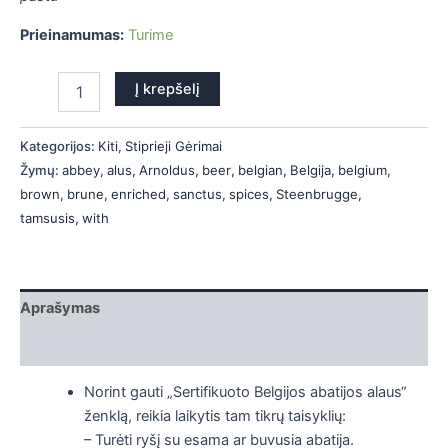
is
Prieinamumas:
Turime
is
Į krepšelį
is
Kategorijos:
Kiti
,
Stiprieji Gėrimai
is
Žymų:
abbey
,
alus
,
Arnoldus
,
beer
,
belgian
,
Belgija
,
belgium
,
brown
,
brune
,
enriched
,
sanctus
,
spices
,
Steenbrugge
,
tamsusis
,
with
Aprašymas
Papildoma informacija
Norint gauti „Sertifikuoto Belgijos abatijos alaus“
ženklą, reikia laikytis tam tikrų taisyklių:
– Turėti ryšį su esama ar buvusia abatija.