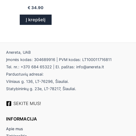
€
34.90
Į krepšelį
Anereta, UAB
Įmonės kodas: 304689916 | PVM kodas: LT100011716811
Tel. nr.: +370 684 65322 | El. paštas: info@anereta.lt
Parduotuvių adresai:
Vilniaus g. 136, LT-76296, Šiauliai.
Statybininkų g. 23e, LT-78217, Šiauliai.
SEKITE MUS!
INFORMACIJA
Apie mus