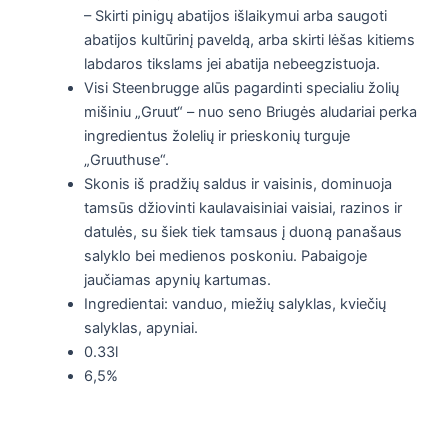
– Skirti pinigų abatijos išlaikymui arba saugoti
abatijos kultūrinį paveldą, arba skirti lėšas kitiems
labdaros tikslams jei abatija nebeegzistuoja.
Visi Steenbrugge alūs pagardinti specialiu žolių
mišiniu „Gruut“ – nuo seno Briugės aludariai perka
ingredientus žolelių ir prieskonių turguje
„Gruuthuse“.
Skonis iš pradžių saldus ir vaisinis, dominuoja
tamsūs džiovinti kaulavaisiniai vaisiai, razinos ir
datulės, su šiek tiek tamsaus į duoną panašaus
salyklo bei medienos poskoniu. Pabaigoje
jaučiamas apynių kartumas.
Ingredientai: vanduo, miežių salyklas, kviečių
salyklas, apyniai.
0.33l
6,5%