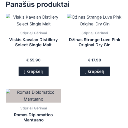
Panašūs produktai
Stiprieji Gėrimai
Stiprieji Gėrimai
Viskis Kavalan Distillery
Džinas Strange Luve Pink
Select Single Malt
Original Dry Gin
€
55.90
€
17.90
Į krepšelį
Į krepšelį
Stiprieji Gėrimai
Romas Diplomatico
Mantuano