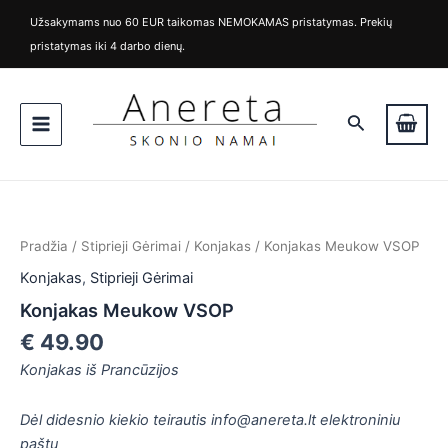
Pereiti
Užsakymams nuo 60 EUR taikomas NEMOKAMAS pristatymas. Prekių
prie
pristatymas iki 4 darbo dienų.
turinio
Main
Paieška
Menu
produkto
kiekis:
Konjakas
Pradžia
/
Stiprieji Gėrimai
/
Konjakas
/ Konjakas Meukow VSOP
Meukow
VSOP
Konjakas
,
Stiprieji Gėrimai
Konjakas Meukow VSOP
€
49.90
Konjakas iš Prancūzijos
is
Dėl didesnio kiekio teirautis info@anereta.lt elektroniniu
is
paštu