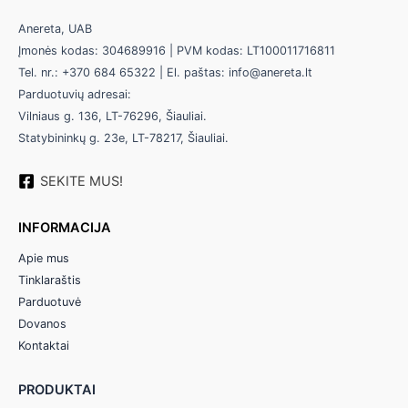
Anereta, UAB
Įmonės kodas: 304689916 | PVM kodas: LT100011716811
Tel. nr.: +370 684 65322 | El. paštas: info@anereta.lt
Parduotuvių adresai:
Vilniaus g. 136, LT-76296, Šiauliai.
Statybininkų g. 23e, LT-78217, Šiauliai.
SEKITE MUS!
INFORMACIJA
Apie mus
Tinklaraštis
Parduotuvė
Dovanos
Kontaktai
PRODUKTAI