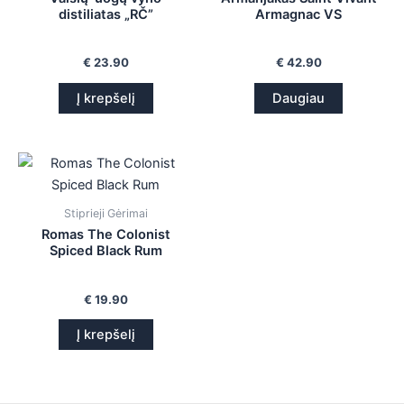
distiliatas „RČ”
Armagnac VS
€
23.90
€
42.90
Į krepšelį
Daugiau
Stiprieji Gėrimai
Romas The Colonist
Spiced Black Rum
€
19.90
Į krepšelį