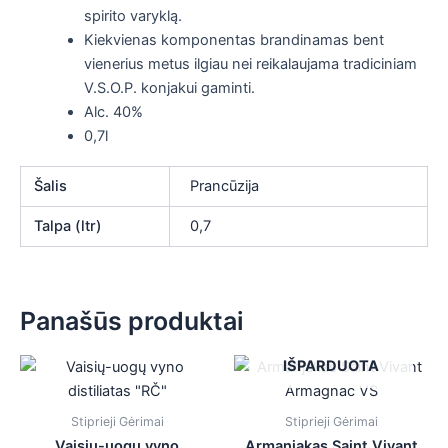
spirito varyklą.
Kiekvienas komponentas brandinamas bent
vienerius metus ilgiau nei reikalaujama tradiciniam
V.S.O.P. konjakui gaminti.
Alc. 40%
0,7l
Šalis
Prancūzija
Talpa (ltr)
0,7
Panašūs produktai
IŠPARDUOTA
Stiprieji Gėrimai
Stiprieji Gėrimai
Vaisių-uogų vyno
Armanjakas Saint Vivant