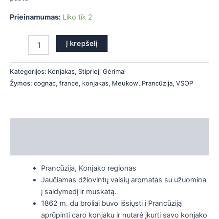
is
Prieinamumas:
Liko tik 2
is
Į krepšelį
is
Kategorijos:
Konjakas
,
Stiprieji Gėrimai
is
Žymos:
cognac
,
france
,
konjakas
,
Meukow
,
Prancūzija
,
VSOP
Aprašymas
Papildoma informacija
Prancūzija, Konjako regionas
Jaučiamas džiovintų vaisių aromatas su užuomina
į saldymedį ir muskatą.
1862 m. du broliai buvo išsiųsti į Prancūziją
aprūpinti caro konjaku ir nutarė įkurti savo konjako