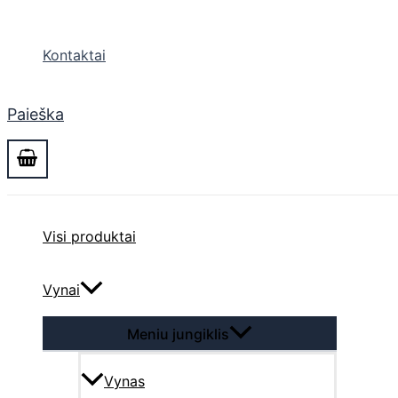
Kontaktai
Paieška
Visi produktai
Vynai
Meniu jungiklis
Vynas