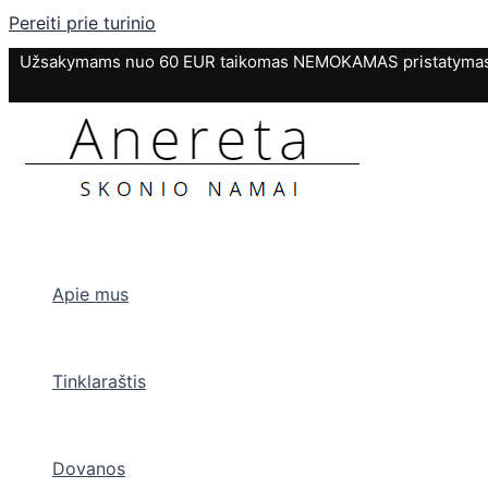
Pereiti prie turinio
Užsakymams nuo 60 EUR taikomas NEMOKAMAS pristatymas. P
Apie mus
Tinklaraštis
Dovanos