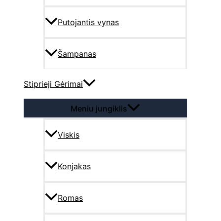
Putojantis vynas
Šampanas
Stiprieji Gėrimai
Meniu jungiklis
Viskis
Konjakas
Romas