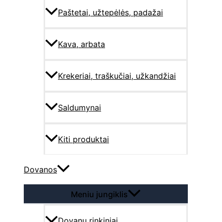
Paštetai, užtepėlės, padažai
Kava, arbata
Krekeriai, traškučiai, užkandžiai
Saldumynai
Kiti produktai
Dovanos
Meniu jungiklis
Dovanų rinkiniai