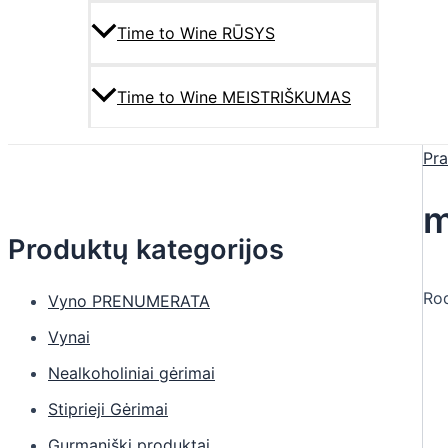
Time to Wine RŪSYS
Time to Wine MEISTRIŠKUMAS
Pra
m
Produktų kategorijos
Rod
Vyno PRENUMERATA
Vynai
Nealkoholiniai gėrimai
Stiprieji Gėrimai
Gurmaniški produktai