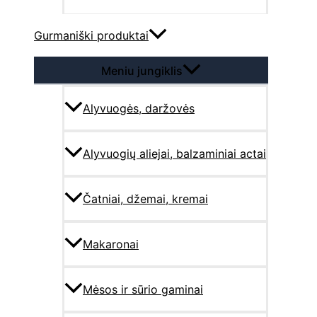
Gurmaniški produktai
Meniu jungiklis
Alyvuogės, daržovės
Alyvuogių aliejai, balzaminiai actai
Čatniai, džemai, kremai
Makaronai
Mėsos ir sūrio gaminai