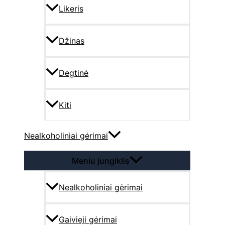
Likeris
Džinas
Degtinė
Kiti
Nealkoholiniai gėrimai
Meniu jungiklis
Nealkoholiniai gėrimai
Gaivieji gėrimai