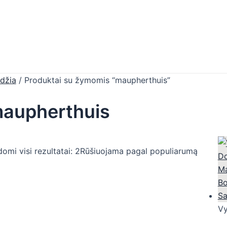
džia
/ Produktai su žymomis “maupherthuis”
aupherthuis
omi visi rezultatai: 2
Rūšiuojama pagal populiarumą
Vy