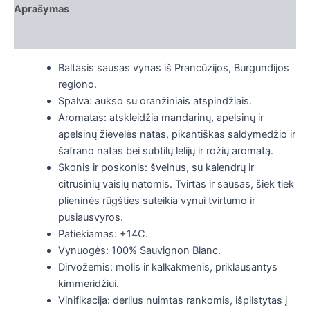
Aprašymas
Papildoma informacija
Baltasis sausas vynas iš Prancūzijos, Burgundijos
regiono.
Spalva: aukso su oranžiniais atspindžiais.
Aromatas: atskleidžia mandarinų, apelsinų ir
apelsinų žievelės natas, pikantiškas saldymedžio ir
šafrano natas bei subtilų lelijų ir rožių aromatą.
Skonis ir poskonis: švelnus, su kalendrų ir
citrusinių vaisių natomis. Tvirtas ir sausas, šiek tiek
plieninės rūgšties suteikia vynui tvirtumo ir
pusiausvyros.
Patiekiamas: +14C.
Vynuogės: 100% Sauvignon Blanc.
Dirvožemis: molis ir kalkakmenis, priklausantys
kimmeridžiui.
Vinifikacija: derlius nuimtas rankomis, išpilstytas į