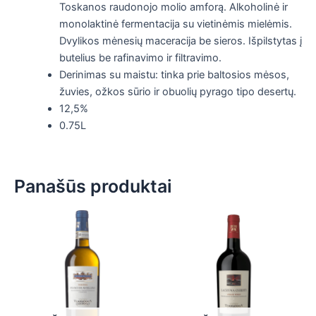
Toskanos raudonojo molio amforą. Alkoholinė ir
monolaktinė fermentacija su vietinėmis mielėmis.
Dvylikos mėnesių maceracija be sieros. Išpilstytas į
butelius be rafinavimo ir filtravimo.
Derinimas su maistu: tinka prie baltosios mėsos,
žuvies, ožkos sūrio ir obuolių pyrago tipo desertų.
12,5
%
0.75L
Panašūs produktai