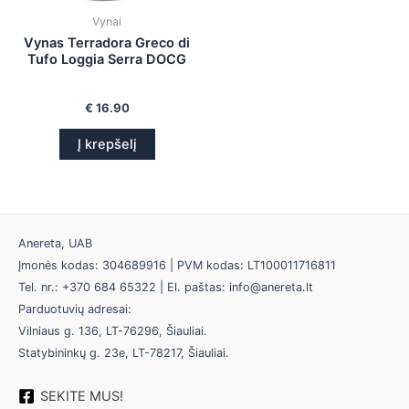
Vynai
Vynas Terradora Greco di
Tufo Loggia Serra DOCG
€
16.90
Į krepšelį
Anereta, UAB
Įmonės kodas: 304689916 | PVM kodas: LT100011716811
Tel. nr.: +370 684 65322 | El. paštas: info@anereta.lt
Parduotuvių adresai:
Vilniaus g. 136, LT-76296, Šiauliai.
Statybininkų g. 23e, LT-78217, Šiauliai.
SEKITE MUS!