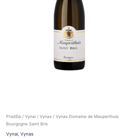
is
is
is
is
Pradžia
/
Vynai
/
Vynas
/ Vynas Domaine de Mauperthuis
Bourgogne Saint Bris
Vynai
,
Vynas