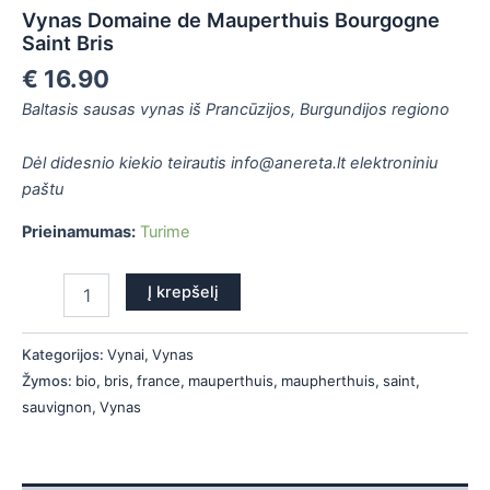
Vynas Domaine de Mauperthuis Bourgogne
Saint Bris
€
16.90
Baltasis sausas vynas iš Prancūzijos, Burgundijos regiono
Dėl didesnio kiekio teirautis info@anereta.lt elektroniniu
paštu
Prieinamumas:
Turime
Į krepšelį
Kategorijos:
Vynai
,
Vynas
Žymos:
bio
,
bris
,
france
,
mauperthuis
,
maupherthuis
,
saint
,
sauvignon
,
Vynas