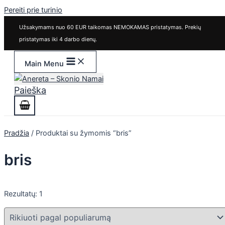
Pereiti prie turinio
Užsakymams nuo 60 EUR taikomas NEMOKAMAS pristatymas. Prekių
pristatymas iki 4 darbo dienų.
Main Menu
Paieška
Pradžia
/ Produktai su žymomis “bris”
bris
Rezultatų: 1