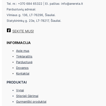
Tel. nr.: +370 684 65322 | El. paštas: info@anereta.lt
Parduotuvių adresai:
Vilniaus g. 136, LT-76296, Šiauliai.
Statybininkų g. 23e, LT-78217, Šiauliai.
SEKITE MUS!
INFORMACIJA
Apie mus
Tinklaraštis
Parduotuvė
Dovanos
Kontaktai
PRODUKTAI
Vynai
Stiprieji Gėrimai
Gurmaniški produktai