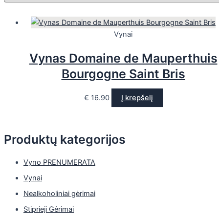
Vynai
Vynas Domaine de Mauperthuis
Bourgogne Saint Bris
€
16.90
Į krepšelį
Produktų kategorijos
Vyno PRENUMERATA
Vynai
Nealkoholiniai gėrimai
Stiprieji Gėrimai