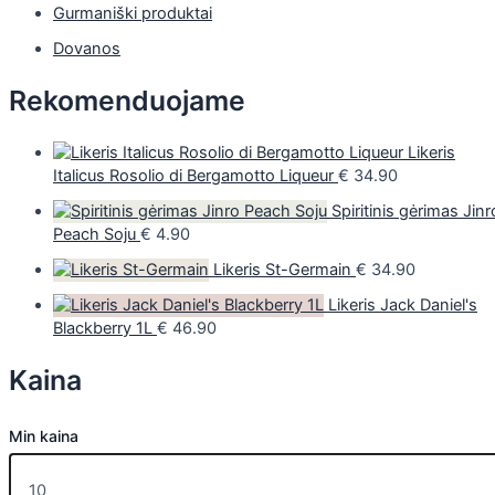
Gurmaniški produktai
Dovanos
Rekomenduojame
Likeris
Italicus Rosolio di Bergamotto Liqueur
€
34.90
Spiritinis gėrimas Jinr
Peach Soju
€
4.90
Likeris St-Germain
€
34.90
Likeris Jack Daniel's
Blackberry 1L
€
46.90
Kaina
Min kaina