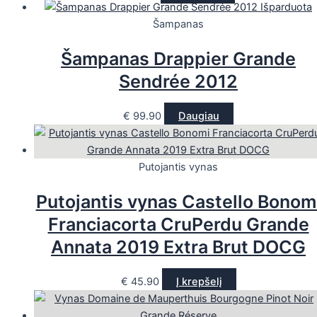
Išparduota
Šampanas
Šampanas Drappier Grande
Sendrée 2012
€
99.90
Daugiau
Putojantis vynas
Putojantis vynas Castello Bonom
Franciacorta CruPerdu Grande
Annata 2019 Extra Brut DOCG
€
45.90
Į krepšelį