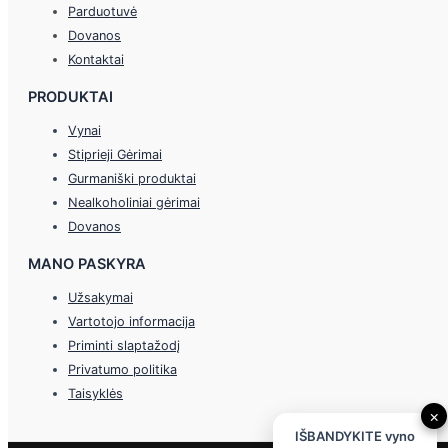
Parduotuvė
Dovanos
Kontaktai
PRODUKTAI
Vynai
Stiprieji Gėrimai
Gurmaniški produktai
Nealkoholiniai gėrimai
Dovanos
MANO PASKYRA
Užsakymai
Vartotojo informacija
Priminti slaptažodį
Privatumo politika
Taisyklės
×
IŠBANDYKITE vyno