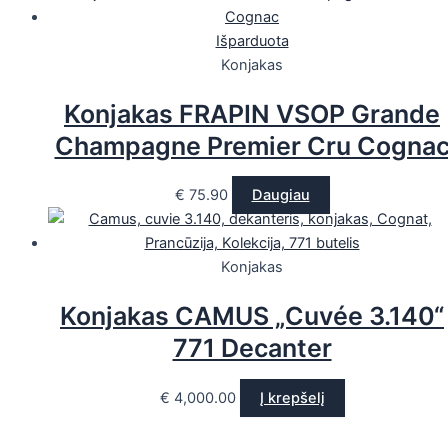
Išparduota
Konjakas
Konjakas FRAPIN VSOP Grande
Champagne Premier Cru Cogna
€
75.90
Daugiau
Konjakas
Konjakas CAMUS „Cuvée 3.140“
771 Decanter
€
4,000.00
Į krepšelį