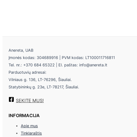
Anereta, UAB
Įmonės kodas: 304689916 | PVM kodas: LT100011716811
Tel. nr.: +370 684 65322 | El. paštas: info@anereta.lt
Parduotuvių adresai:
Vilniaus g. 136, LT-76296, Šiauliai.
Statybininkų g. 23e, LT-78217, Šiauliai.
SEKITE MUS!
INFORMACIJA
Apie mus
Tinklaraštis