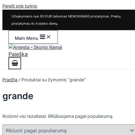
Pereiti prie turinio
Užsakymams nuo 60 EUR taikomas NEMOKAMAS pristatymas. Prekių
pristatymas iki 4 darbo dienų.
Main Menu
Paieška
Pradžia
/ Produktai su žymomis “grande”
grande
Rodomi visi rezultatai: 8
Rūšiuojama pagal populiarumą