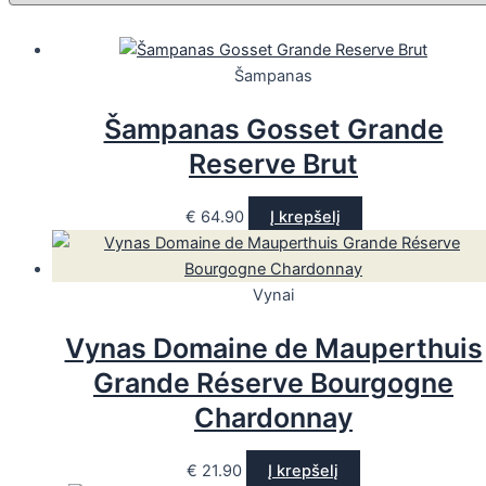
Šampanas
Šampanas Gosset Grande
Reserve Brut
€
64.90
Į krepšelį
Vynai
Vynas Domaine de Mauperthuis
Grande Réserve Bourgogne
Chardonnay
€
21.90
Į krepšelį