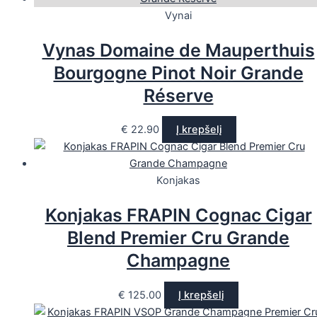
Vynai
Vynas Domaine de Mauperthuis
Bourgogne Pinot Noir Grande
Réserve
€
22.90
Į krepšelį
Konjakas
Konjakas FRAPIN Cognac Cigar
Blend Premier Cru Grande
Champagne
€
125.00
Į krepšelį