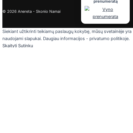
prenumeratą
© 2026 Anereta - Skonio Namai
Siekiant užtikrinti teikiamų paslaugų kokybę, mūsų svetainėje yra
naudojami slapukai. Daugiau informacijos - privatumo politikoje.
Skaityti
Sutinku
Privacy & Cookies Policy
Uždaryti
Privacy Overview
This website uses cookies to improve your experience while you
navigate through the website. Out of these cookies, the cookies
that are categorized as necessary are stored on your browser as
they are essential for the working of basic functionalities of the