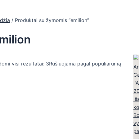
džia
/ Produktai su žymomis “emilion”
milion
omi visi rezultatai: 3
Rūšiuojama pagal populiarumą