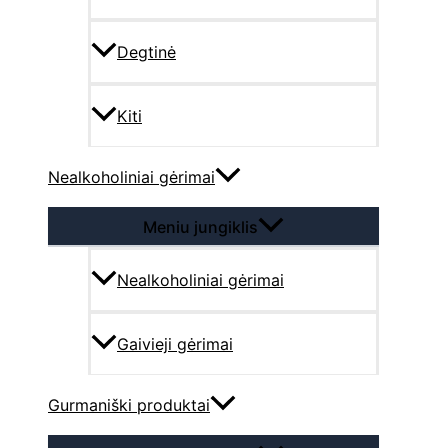
Degtinė
Kiti
Nealkoholiniai gėrimai
Meniu jungiklis
Nealkoholiniai gėrimai
Gaivieji gėrimai
Gurmaniški produktai