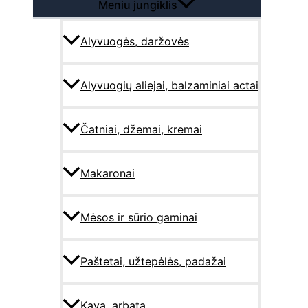
Meniu jungiklis
Alyvuogės, daržovės
Alyvuogių aliejai, balzaminiai actai
Čatniai, džemai, kremai
Makaronai
Mėsos ir sūrio gaminai
Paštetai, užtepėlės, padažai
Kava, arbata