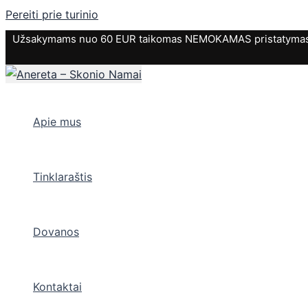
Pereiti prie turinio
Užsakymams nuo 60 EUR taikomas NEMOKAMAS pristatymas. P
Apie mus
Tinklaraštis
Dovanos
Kontaktai