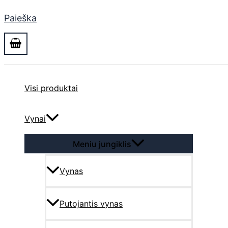
Paieška
Visi produktai
Vynai
Meniu jungiklis
Vynas
Putojantis vynas