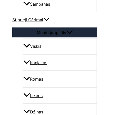
Šampanas
Stiprieji Gėrimai
Meniu jungiklis
Viskis
Konjakas
Romas
Likeris
Džinas