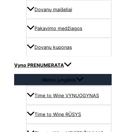
Dovanų maišeliai
Pakavimo medžiagos
Dovanų kuponas
Vyno PRENUMERATA
Meniu jungiklis
Time to Wine VYNUOGYNAS
Time to Wine RŪSYS