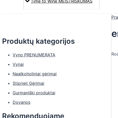
Time to Wine MEISTRIŠKUMAS
Pra
e
Produktų kategorijos
Rod
Vyno PRENUMERATA
Vynai
Nealkoholiniai gėrimai
Stiprieji Gėrimai
Gurmaniški produktai
Dovanos
Rekomenduojame