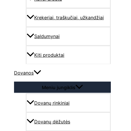
Krekeriai, traškučiai, užkandžiai
Saldumynai
Kiti produktai
Dovanos
Meniu jungiklis
Dovanų rinkiniai
Dovanų dėžutės