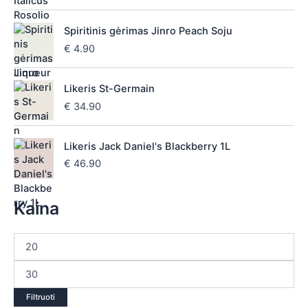
Spiritinis gėrimas Jinro Peach Soju
€
4.90
Likeris St-Germain
€
34.90
Likeris Jack Daniel's Blackberry 1L
€
46.90
Kaina
Filtruoti