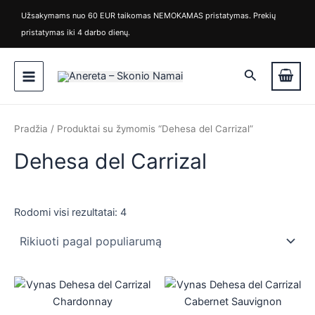
Rūšiuojama
M
M
Pereiti
pagal
Užsakymams nuo 60 EUR taikomas NEMOKAMAS pristatymas. Prekių
i
a
populiarumą
prie
pristatymas iki 4 darbo dienų.
n
k
turinio
k
s
Main
a
k
Paieška
i
a
Menu
n
i
a
n
a
Pradžia
/ Produktai su žymomis “Dehesa del Carrizal”
Dehesa del Carrizal
Rodomi visi rezultatai: 4
is
is