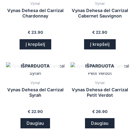
Vynai
Vynai
is
Vynas Dehesa del Carrizal
Vynas Dehesa del Carrizal
Chardonnay
Cabernet Sauvignon
is
is
€
23.90
€
22.90
Į krepšelį
Į krepšelį
is
IŠPARDUOTA
IŠPARDUOTA
Vynai
Vynai
Vynas Dehesa del Carrizal
Vynas Dehesa del Carrizal
Syrah
Petit Verdot
€
22.90
€
26.90
Daugiau
Daugiau