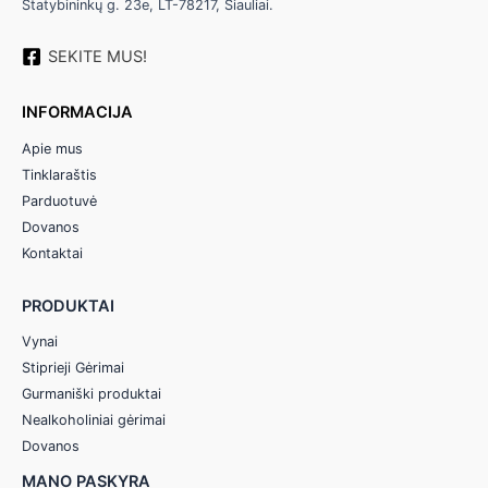
Statybininkų g. 23e, LT-78217, Šiauliai.
SEKITE MUS!
INFORMACIJA
Apie mus
Tinklaraštis
Parduotuvė
Dovanos
Kontaktai
PRODUKTAI
Vynai
Stiprieji Gėrimai
Gurmaniški produktai
Nealkoholiniai gėrimai
Dovanos
MANO PASKYRA