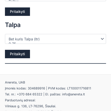
Pritaikyti
Talpa
Pritaikyti
Anereta, UAB
Įmonės kodas: 304689916 | PVM kodas: LT100011716811
Tel. nr.: +370 684 65322 | El. paštas: info@anereta.lt
Parduotuvių adresai:
Vilniaus g. 136, LT-76296, Šiauliai.