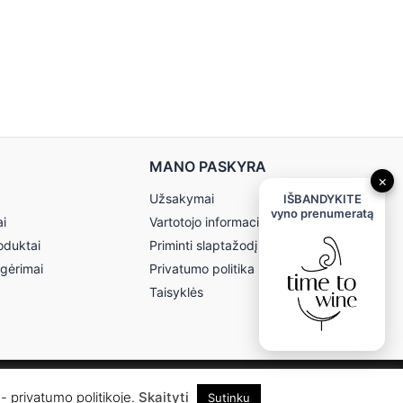
MANO PASKYRA
×
Užsakymai
IŠBANDYKITE
vyno prenumeratą
ai
Vartotojo informacija
oduktai
Priminti slaptažodį
 gėrimai
Privatumo politika
Taisyklės
- privatumo politikoje.
Skaityti
Sutinku