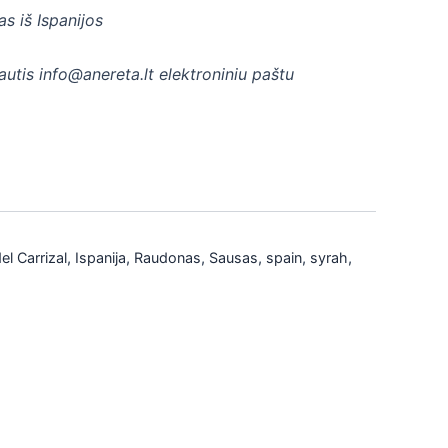
s iš Ispanijos
rautis info@anereta.lt elektroniniu paštu
l Carrizal
,
Ispanija
,
Raudonas
,
Sausas
,
spain
,
syrah
,