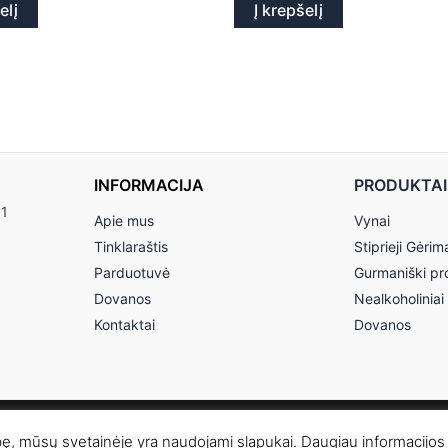
elį
Į krepšelį
INFORMACIJA
PRODUKTAI
11
Apie mus
Vynai
Tinklaraštis
Stiprieji Gėrim
Parduotuvė
Gurmaniški pr
Dovanos
Nealkoholiniai
Kontaktai
Dovanos
© 2026 Anereta - Skonio Namai
bę, mūsų svetainėje yra naudojami slapukai. Daugiau informacijos 