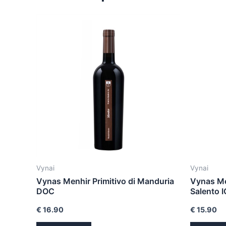
Vynai
Vynai
Vynas Menhir Primitivo di Manduria
Vynas Me
DOC
Salento 
€
16.90
€
15.90