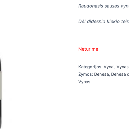
Raudonasis sausas vyna
Dėl didesnio kiekio tei
Neturime
Kategorijos:
Vynai
,
Vynas
Žymos:
Dehesa
,
Dehesa de
Vynas