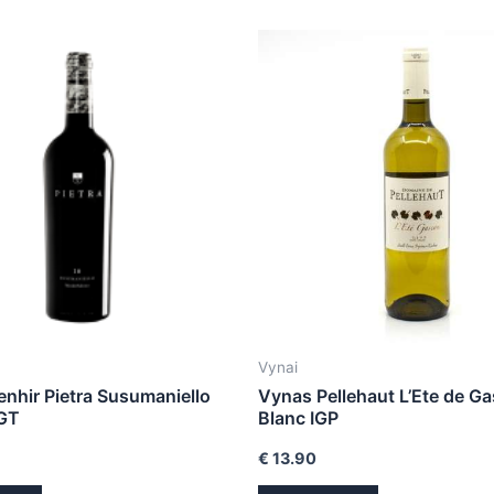
Vynai
nhir Pietra Susumaniello
Vynas Pellehaut L’Ete de G
IGT
Blanc IGP
€
13.90