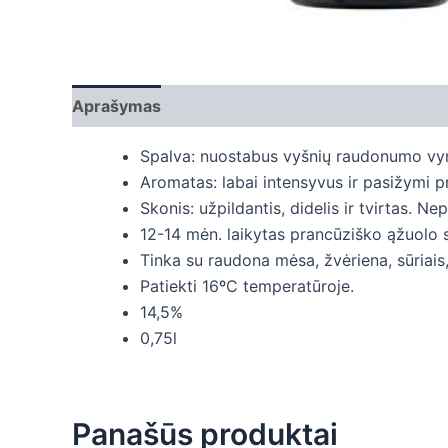
Aprašymas
Papildoma informacija
Spalva: nuostabus vyšnių raudonumo vynas
Aromatas: labai intensyvus ir pasižymi pr
Skonis: užpildantis, didelis ir tvirtas. N
12-14 mėn. laikytas prancūziško ąžuolo s
Tinka su raudona mėsa, žvėriena, sūriais,
Patiekti 16ºC temperatūroje.
14,5%
0,75l
Panašūs produktai