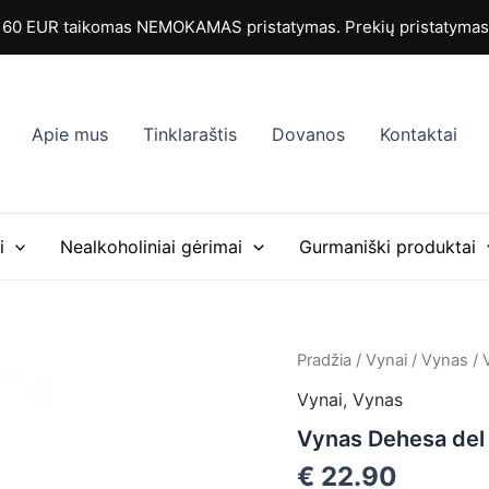
0 EUR taikomas NEMOKAMAS pristatymas. Prekių pristatymas i
Apie mus
Tinklaraštis
Dovanos
Kontaktai
i
Nealkoholiniai gėrimai
Gurmaniški produktai
Pradžia
/
Vynai
/
Vynas
/ 
Vynai
,
Vynas
Vynas Dehesa del 
€
22.90