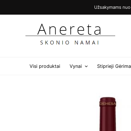
Pereiti
Užsakymams nuo 6
prie
turinio
Visi produktai
Vynai
Stiprieji Gėrima