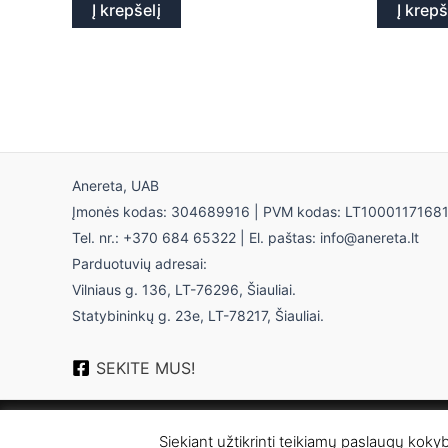
Į krepšelį
Į krepš
Anereta, UAB
Įmonės kodas: 304689916 | PVM kodas: LT1000117168
Tel. nr.: +370 684 65322 | El. paštas: info@anereta.lt
Parduotuvių adresai:
Vilniaus g. 136, LT-76296, Šiauliai.
Statybininkų g. 23e, LT-78217, Šiauliai.
SEKITE MUS!
Siekiant užtikrinti teikiamų paslaugų koky