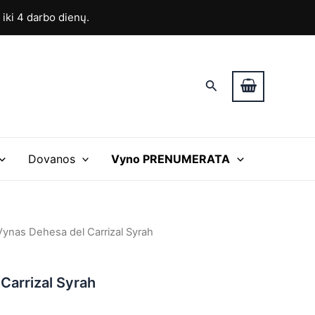
ki 4 darbo dienų.
Paieška
Dovanos
Vyno PRENUMERATA
Vynas Dehesa del Carrizal Syrah
Carrizal Syrah