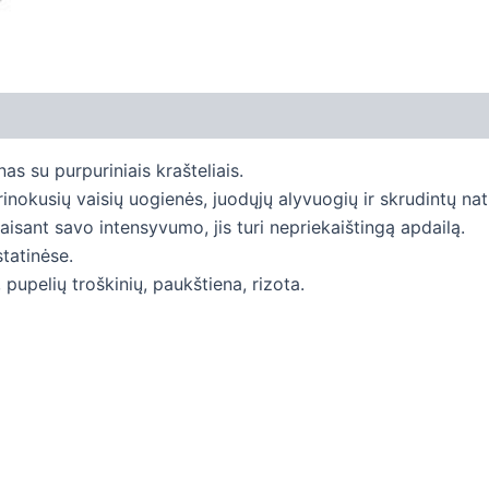
 su purpuriniais krašteliais.
inokusių vaisių uogienės, juodųjų alyvuogių ir skrudintų nat
epaisant savo intensyvumo, jis turi nepriekaištingą apdailą.
tatinėse.
 pupelių troškinių, paukštiena, rizota.