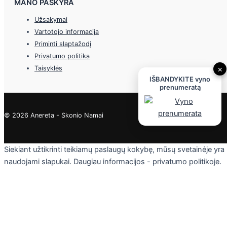
MANO PASKYRA
Užsakymai
Vartotojo informacija
Priminti slaptažodį
Privatumo politika
×
Taisyklės
IŠBANDYKITE vyno
prenumeratą
© 2026 Anereta - Skonio Namai
Siekiant užtikrinti teikiamų paslaugų kokybę, mūsų svetainėje yra
naudojami slapukai. Daugiau informacijos - privatumo politikoje.
Skaityti
Sutinku
Privacy & Cookies Policy