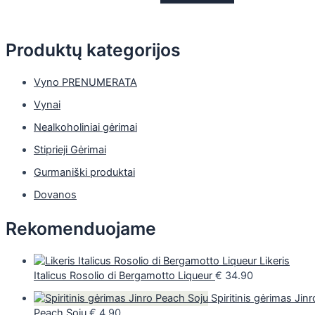
Produktų kategorijos
Vyno PRENUMERATA
Vynai
Nealkoholiniai gėrimai
Stiprieji Gėrimai
Gurmaniški produktai
Dovanos
Rekomenduojame
Likeris
Italicus Rosolio di Bergamotto Liqueur
€
34.90
Spiritinis gėrimas Jinr
Peach Soju
€
4.90