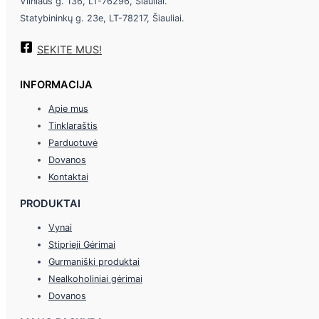
Vilniaus g. 136, LT-76296, Šiauliai.
Statybininkų g. 23e, LT-78217, Šiauliai.
SEKITE MUS!
INFORMACIJA
Apie mus
Tinklaraštis
Parduotuvė
Dovanos
Kontaktai
PRODUKTAI
Vynai
Stiprieji Gėrimai
Gurmaniški produktai
Nealkoholiniai gėrimai
Dovanos