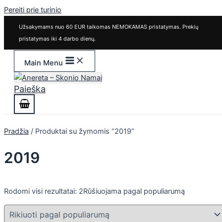
Pereiti prie turinio
Užsakymams nuo 60 EUR taikomas NEMOKAMAS pristatymas. Prekių
pristatymas iki 4 darbo dienų.
Main Menu
Paieška
Pradžia
/ Produktai su žymomis “2019”
2019
Rodomi visi rezultatai: 2
Rūšiuojama pagal populiarumą