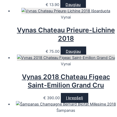
€
13.90
Daugiau
Išparduota
Vynai
Vynas Chateau Prieure-Lichine
2018
€
75.00
Daugiau
Vynai
Vynas 2018 Chateau Figeac
Saint-Emilion Grand Cru
€
390.00
Į krepšelį
Šampanas