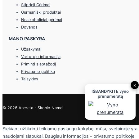
Stiprieji Gėrimai
Gurmaniški produktai
Nealkoholiniai gėrimai
Dovanos
MANO PASKYRA
Užsakymai
Vartotojo informacija
Priminti slaptažodį
Privatumo politika
Taisyklės
×
IŠBANDYKITE vyno
prenumeratą
© 2026 Anereta - Skonio Namai
Siekiant užtikrinti teikiamų paslaugų kokybę, mūsų svetainėje yra
naudojami slapukai. Daugiau informacijos - privatumo politikoje.