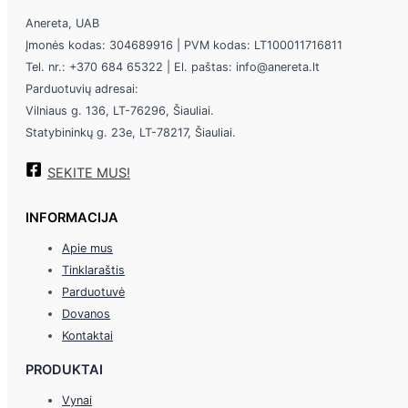
Anereta, UAB
Įmonės kodas: 304689916 | PVM kodas: LT100011716811
Tel. nr.: +370 684 65322 | El. paštas: info@anereta.lt
Parduotuvių adresai:
Vilniaus g. 136, LT-76296, Šiauliai.
Statybininkų g. 23e, LT-78217, Šiauliai.
SEKITE MUS!
INFORMACIJA
Apie mus
Tinklaraštis
Parduotuvė
Dovanos
Kontaktai
PRODUKTAI
Vynai