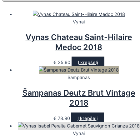
Vynai
Vynas Chateau Saint-Hilaire
Medoc 2018
€
25.90
Į krepšelį
Šampanas
Šampanas Deutz Brut Vintage
2018
€
78.90
Į krepšelį
Vynai