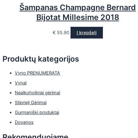
Šampanas Champagne Bernard
Bijotat Millesime 2018
€
55.90
Į krepšelį
Produktų kategorijos
Vyno PRENUMERATA
Vynai
Nealkoholiniai gėrimai
Stiprieji Gėrimai
Gurmaniški produktai
Dovanos
Rekomenduojame