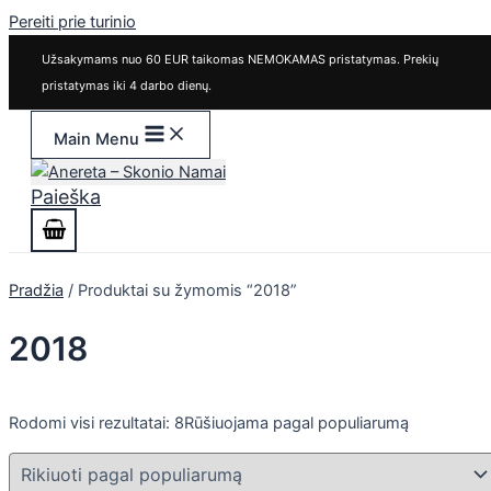
Pereiti prie turinio
Užsakymams nuo 60 EUR taikomas NEMOKAMAS pristatymas. Prekių
pristatymas iki 4 darbo dienų.
Main Menu
Paieška
Pradžia
/ Produktai su žymomis “2018”
2018
Rodomi visi rezultatai: 8
Rūšiuojama pagal populiarumą