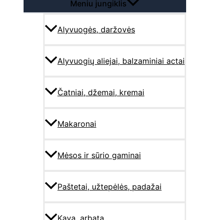
Meniu jungiklis
Alyvuogės, daržovės
Alyvuogių aliejai, balzaminiai actai
Čatniai, džemai, kremai
Makaronai
Mėsos ir sūrio gaminai
Paštetai, užtepėlės, padažai
Kava, arbata