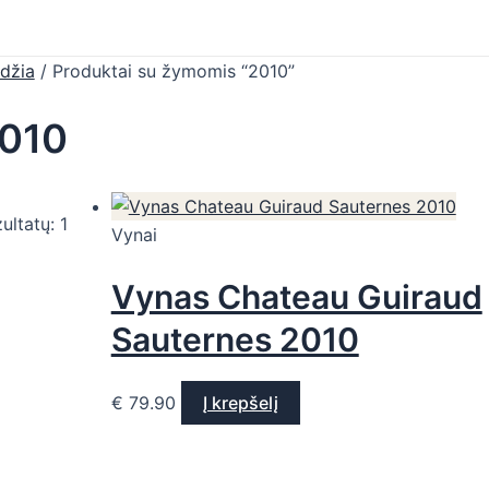
džia
/ Produktai su žymomis “2010”
010
ultatų: 1
Vynai
Vynas Chateau Guiraud
Sauternes 2010
€
79.90
Į krepšelį