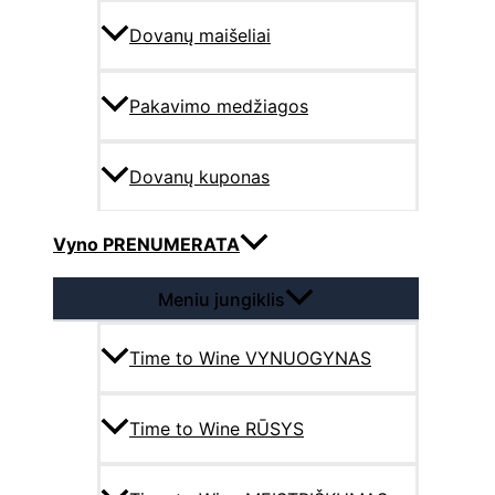
Dovanų maišeliai
Pakavimo medžiagos
Dovanų kuponas
Vyno PRENUMERATA
Meniu jungiklis
Time to Wine VYNUOGYNAS
Time to Wine RŪSYS