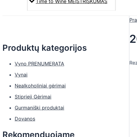
Time to Wine MEISTRIŠKUMAS
Pra
2
Produktų kategorijos
Rez
Vyno PRENUMERATA
Vynai
Nealkoholiniai gėrimai
Stiprieji Gėrimai
Gurmaniški produktai
Dovanos
Rekomenduojame