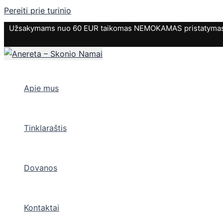
Pereiti prie turinio
Užsakymams nuo 60 EUR taikomas NEMOKAMAS pristatymas. P
Apie mus
Tinklaraštis
Dovanos
Kontaktai