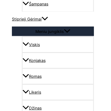
Šampanas
Stiprieji Gėrimai
Meniu jungiklis
Viskis
Konjakas
Romas
Likeris
Džinas