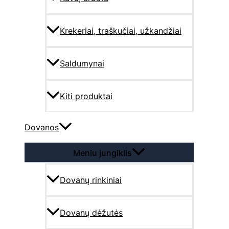
Krekeriai, traškučiai, užkandžiai
Saldumynai
Kiti produktai
Dovanos
Meniu jungiklis
Dovanų rinkiniai
Dovanų dėžutės