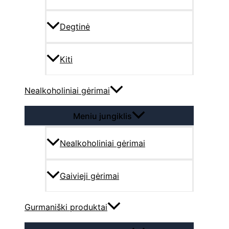
Degtinė
Kiti
Nealkoholiniai gėrimai
Meniu jungiklis
Nealkoholiniai gėrimai
Gaivieji gėrimai
Gurmaniški produktai