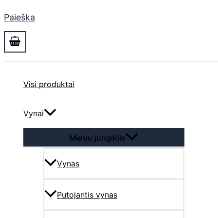
Paieška
Visi produktai
Vynai
Meniu jungiklis
Vynas
Putojantis vynas