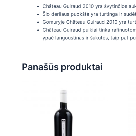
Château Guiraud 2010 yra švytinčios auks
Šio derliaus puokštė yra turtinga ir sudėt
Gomuryje Château Guiraud 2010 yra turti
Château Guiraud puikiai tinka rafinuotom
ypač langoustinas ir šukutės, taip pat pu
Panašūs produktai