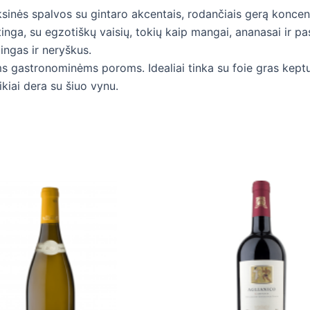
inės spalvos su gintaro akcentais, rodančiais gerą koncentr
inga, su egzotiškų vaisių, tokių kaip mangai, ananasai ir pas
ngas ir neryškus.
s gastronominėms poroms. Idealiai tinka su foie gras keptuv
ikiai dera su šiuo vynu.