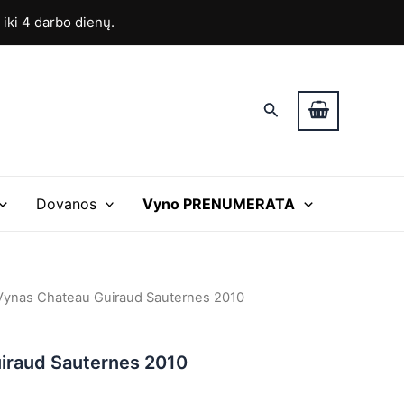
ki 4 darbo dienų.
Paieška
Dovanos
Vyno PRENUMERATA
Vynas Chateau Guiraud Sauternes 2010
iraud Sauternes 2010