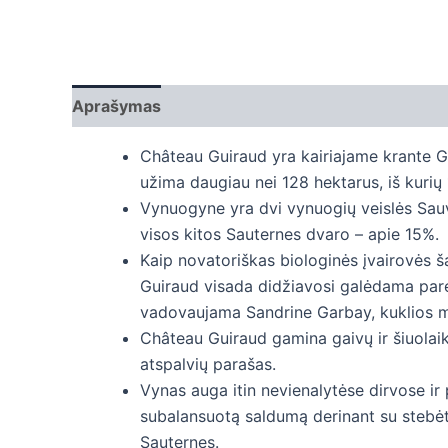
Aprašymas
Papildoma informacija
Château Guiraud yra kairiajame krante 
užima daugiau nei 128 hektarus, iš kuri
Vynuogyne yra dvi vynuogių veislės Sauv
visos kitos Sauternes dvaro – apie 15%.
Kaip novatoriškas biologinės įvairovės š
Guiraud visada didžiavosi galėdama pare
vadovaujama Sandrine Garbay, kuklios mo
Château Guiraud gamina gaivų ir šiuolai
atspalvių parašas.
Vynas auga itin nevienalytėse dirvose ir
subalansuotą saldumą derinant su stebėtin
Sauternes.