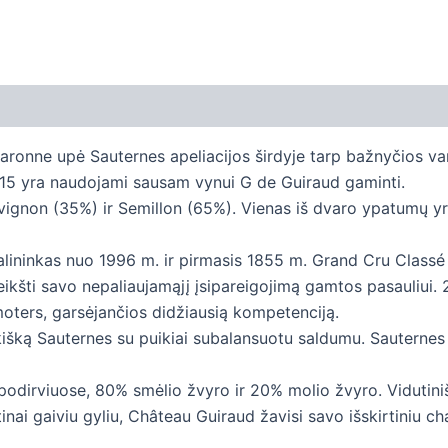
Garonne upė Sauternes apeliacijos širdyje tarp bažnyčios 
ų 15 yra naudojami sausam vynui G de Guiraud gaminti.
ignon (35%) ir Semillon (65%). Vienas iš dvaro ypatumų yr
alininkas nuo 1996 m. ir pirmasis 1855 m. Grand Cru Classé 
ikšti savo nepaliaujamąjį įsipareigojimą gamtos pasauliui.
ters, garsėjančios didžiausią kompetenciją.
kišką Sauternes su puikiai subalansuotu saldumu. Sauternes 
 podirviuose, 80% smėlio žvyro ir 20% molio žvyro. Vidutin
ai gaiviu gyliu, Château Guiraud žavisi savo išskirtiniu char