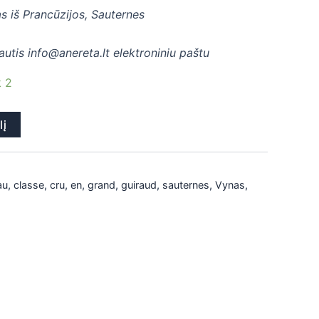
as iš Prancūzijos,
Sauternes
rautis info@anereta.lt elektroniniu paštu
k 2
lį
au
,
classe
,
cru
,
en
,
grand
,
guiraud
,
sauternes
,
Vynas
,