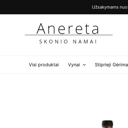
Pereiti
Užsakymams nuo 6
prie
turinio
Visi produktai
Vynai
Stiprieji Gėrima