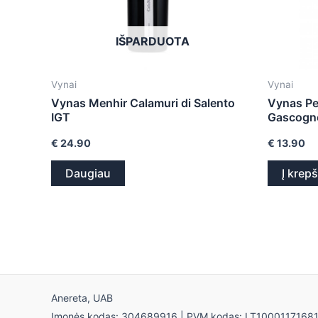
IŠPARDUOTA
Vynai
Vynai
Vynas Menhir Calamuri di Salento
Vynas Pe
IGT
Gascogn
€
24.90
€
13.90
Daugiau
Į krepš
Anereta, UAB
Įmonės kodas: 304689916 | PVM kodas: LT1000117168