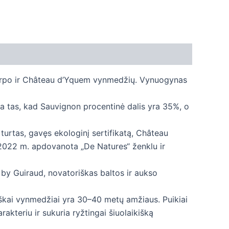
varpo ir Château d’Yquem vynmedžių. Vynuogynas
a tas, kad Sauvignon procentinė dalis yra 35%, o
turtas, gavęs ekologinį sertifikatą, Château
 2022 m. apdovanota „De Natures“ ženklu ir
by Guiraud, novatoriškas baltos ir aukso
iškai vynmedžiai yra 30–40 metų amžiaus. Puikiai
akteriu ir sukuria ryžtingai šiuolaikišką