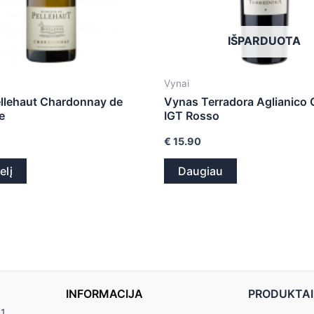
IŠPARDUOTA
Vynai
llehaut Chardonnay de
Vynas Terradora Aglianico
e
IGT Rosso
€
15.90
elį
Daugiau
INFORMACIJA
PRODUKTAI
11