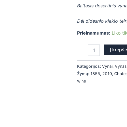
Baltasis desertinis vyn
Dėl didesnio kiekio tei
Prieinamumas:
Liko ti
Į krepše
Kategorijos:
Vynai
,
Vynas
Žymų:
1855
,
2010
,
Chate
wine