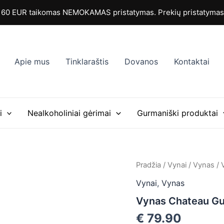
0 EUR taikomas NEMOKAMAS pristatymas. Prekių pristatymas i
Apie mus
Tinklaraštis
Dovanos
Kontaktai
i
Nealkoholiniai gėrimai
Gurmaniški produktai
produkto
Pradžia
/
Vynai
/
Vynas
/ 
kiekis:
Vynai
,
Vynas
Vynas
Chateau
Vynas Chateau Gu
Guiraud
Sauternes
€
79.90
2010