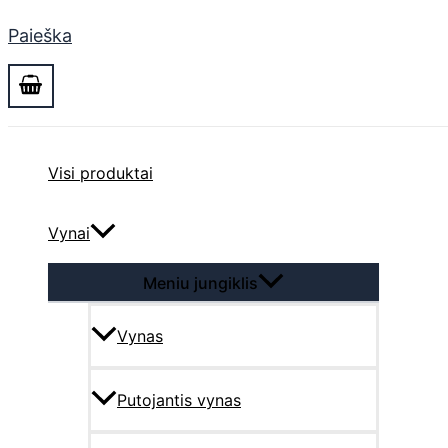
Paieška
Visi produktai
Vynai
Meniu jungiklis
Vynas
Putojantis vynas