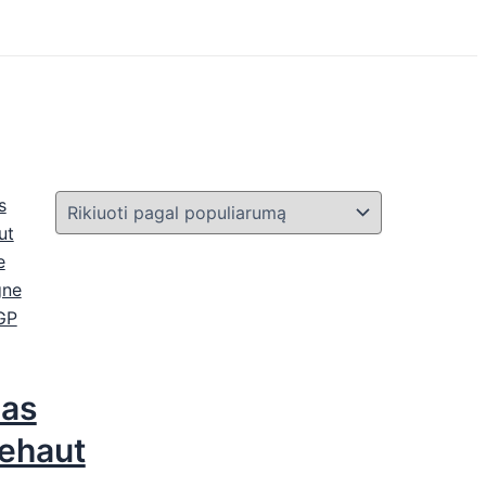
as
lehaut