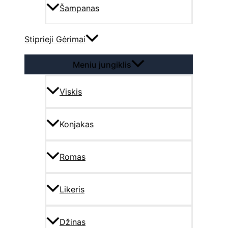
Šampanas
Stiprieji Gėrimai
Meniu jungiklis
Viskis
Konjakas
Romas
Likeris
Džinas