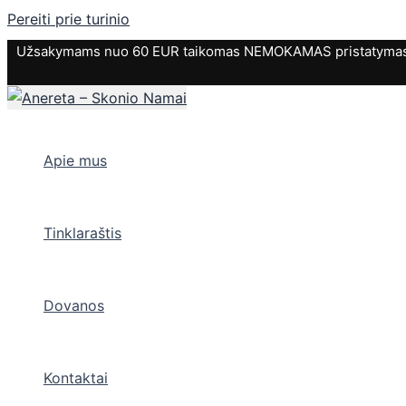
Pereiti prie turinio
Užsakymams nuo 60 EUR taikomas NEMOKAMAS pristatymas. P
Apie mus
Tinklaraštis
Dovanos
Kontaktai