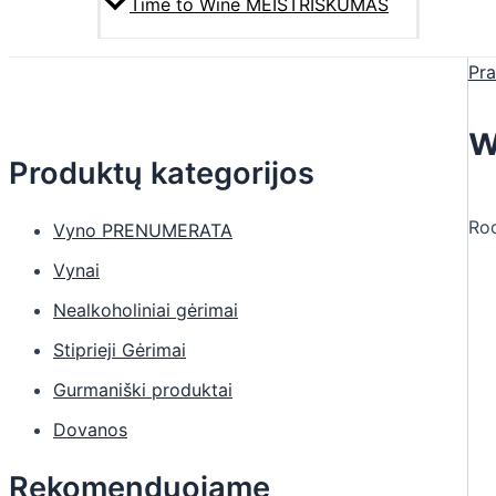
Time to Wine MEISTRIŠKUMAS
Pra
w
Produktų kategorijos
Ro
Vyno PRENUMERATA
Vynai
Nealkoholiniai gėrimai
Stiprieji Gėrimai
Gurmaniški produktai
Dovanos
Rekomenduojame