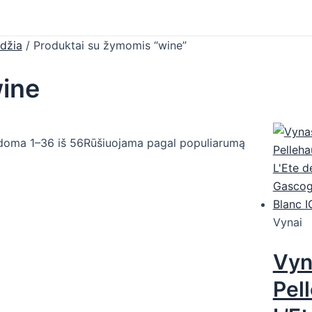
džia
/ Produktai su žymomis “wine”
ine
doma 1–36 iš 56
Rūšiuojama pagal populiarumą
Vynai
Vyn
Pel