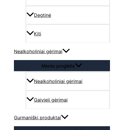
Degtinė
Kiti
Nealkoholiniai gėrimai
Meniu jungiklis
Nealkoholiniai gėrimai
Gaivieji gėrimai
Gurmaniški produktai