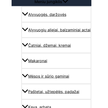
Meniu jungiklis
Alyvuogės, daržovės
Alyvuogių aliejai, balzaminiai actai
Čatniai, džemai, kremai
Makaronai
Mėsos ir sūrio gaminai
Paštetai, užtepėlės, padažai
Kava, arbata