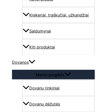
Krekeriai, traškučiai, užkandžiai
Saldumynai
Kiti produktai
Dovanos
Meniu jungiklis
Dovanų rinkiniai
Dovanų dėžutės