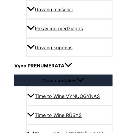
Dovanų maišeliai
Pakavimo medžiagos
Dovanų kuponas
Vyno PRENUMERATA
Meniu jungiklis
Time to Wine VYNUOGYNAS
Time to Wine RŪSYS