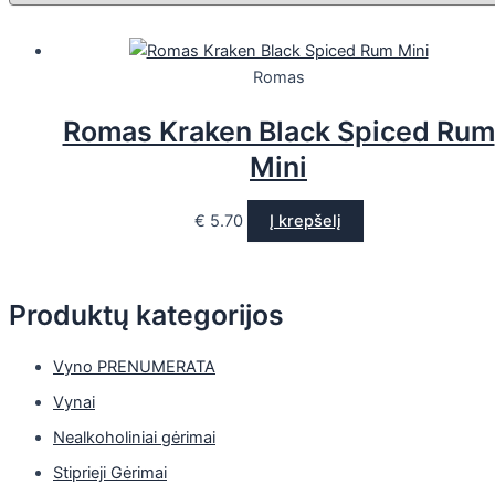
Romas
Romas Kraken Black Spiced Rum
Mini
€
5.70
Į krepšelį
Produktų kategorijos
Vyno PRENUMERATA
Vynai
Nealkoholiniai gėrimai
Stiprieji Gėrimai