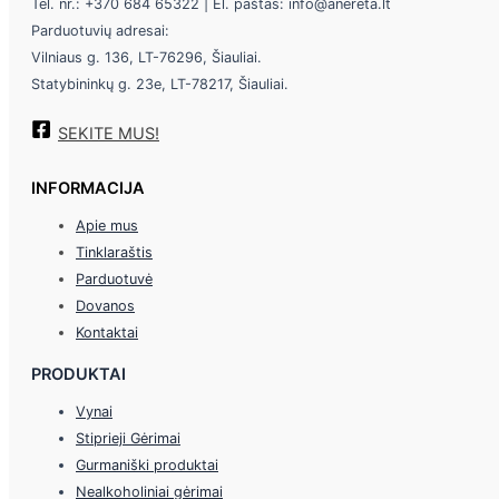
Tel. nr.: +370 684 65322 | El. paštas: info@anereta.lt
Parduotuvių adresai:
Vilniaus g. 136, LT-76296, Šiauliai.
Statybininkų g. 23e, LT-78217, Šiauliai.
SEKITE MUS!
INFORMACIJA
Apie mus
Tinklaraštis
Parduotuvė
Dovanos
Kontaktai
PRODUKTAI
Vynai
Stiprieji Gėrimai
Gurmaniški produktai
Nealkoholiniai gėrimai