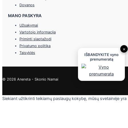
Dovanos
MANO PASKYRA
Užsakymai
Vartotojo informacija
Priminti slaptažodį
Privatumo politika
×
Taisyklės
IŠBANDYKITE vyno
prenumeratą
© 2026 Anereta - Skonio Namai
Siekiant užtikrinti teikiamų paslaugų kokybę, mūsų svetainėje yra
naudojami slapukai. Daugiau informacijos - privatumo politikoje.
Skaityti
Sutinku
Privacy & Cookies Policy