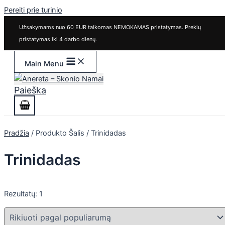
Pereiti prie turinio
Užsakymams nuo 60 EUR taikomas NEMOKAMAS pristatymas. Prekių
pristatymas iki 4 darbo dienų.
Main Menu
Paieška
Pradžia
/ Produkto Šalis / Trinidadas
Trinidadas
Rezultatų: 1