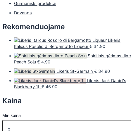
Gurmaniški produktai
Dovanos
Rekomenduojame
Likeris
Italicus Rosolio di Bergamotto Liqueur
€
34.90
Spiritinis gėrimas Jinr
Peach Soju
€
4.90
Likeris St-Germain
€
34.90
Likeris Jack Daniel's
Blackberry 1L
€
46.90
Kaina
Min kaina