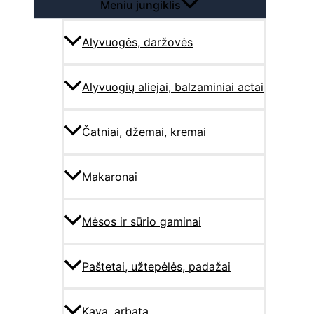
Meniu jungiklis
Alyvuogės, daržovės
Alyvuogių aliejai, balzaminiai actai
Čatniai, džemai, kremai
Makaronai
Mėsos ir sūrio gaminai
Paštetai, užtepėlės, padažai
Kava, arbata