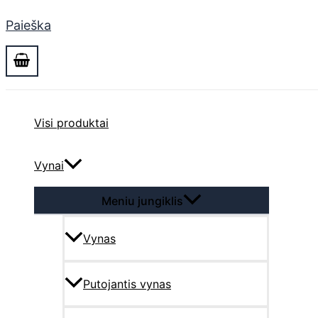
Paieška
Visi produktai
Vynai
Meniu jungiklis
Vynas
Putojantis vynas