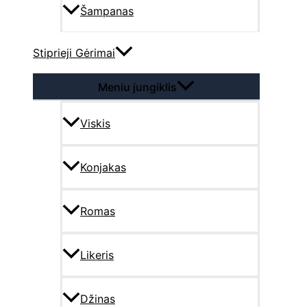
Šampanas
Stiprieji Gėrimai
Meniu jungiklis
Viskis
Konjakas
Romas
Likeris
Džinas