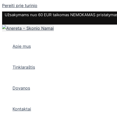
Pereiti prie turinio
Užsakymams nuo 60 EUR taikomas NEMOKAMAS pristatymas. P
Apie mus
Tinklaraštis
Dovanos
Kontaktai