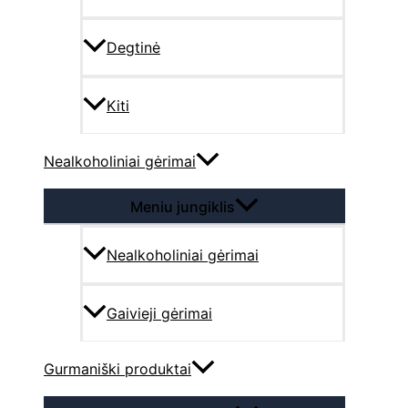
Degtinė
Kiti
Nealkoholiniai gėrimai
Meniu jungiklis
Nealkoholiniai gėrimai
Gaivieji gėrimai
Gurmaniški produktai