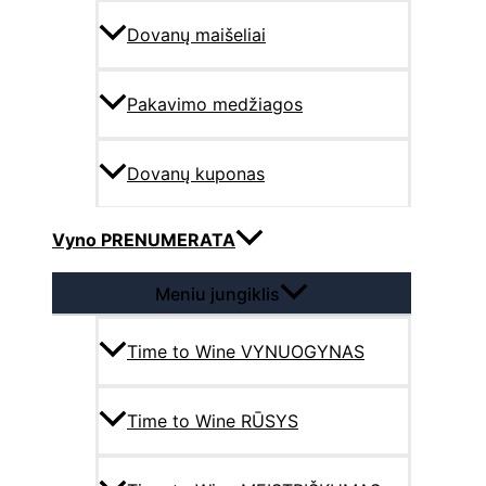
Dovanų maišeliai
Pakavimo medžiagos
Dovanų kuponas
Vyno PRENUMERATA
Meniu jungiklis
Time to Wine VYNUOGYNAS
Time to Wine RŪSYS