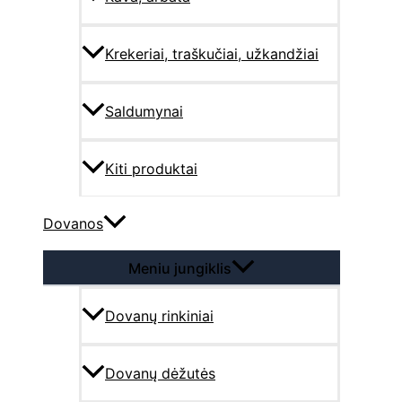
Krekeriai, traškučiai, užkandžiai
Saldumynai
Kiti produktai
Dovanos
Meniu jungiklis
Dovanų rinkiniai
Dovanų dėžutės