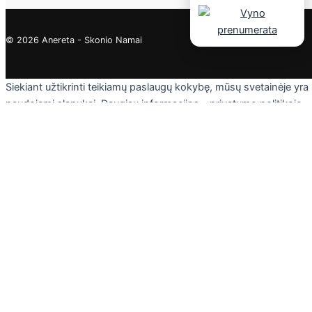
© 2026 Anereta - Skonio Namai
Siekiant užtikrinti teikiamų paslaugų kokybę, mūsų svetainėje yra
naudojami slapukai. Daugiau informacijos - privatumo politikoje.
Skaityti
Sutinku
Privacy & Cookies Policy
Uždaryti
Privacy Overview
This website uses cookies to improve your experience while you
navigate through the website. Out of these cookies, the cookies
that are categorized as necessary are stored on your browser as