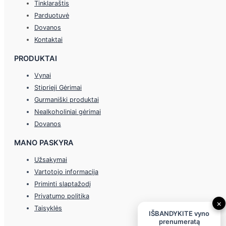
Tinklaraštis
Parduotuvė
Dovanos
Kontaktai
PRODUKTAI
Vynai
Stiprieji Gėrimai
Gurmaniški produktai
Nealkoholiniai gėrimai
Dovanos
MANO PASKYRA
Užsakymai
Vartotojo informacija
Priminti slaptažodį
Privatumo politika
×
Taisyklės
IŠBANDYKITE vyno
prenumeratą