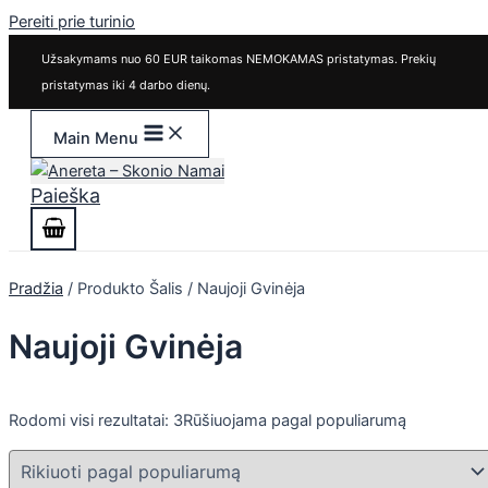
Pereiti prie turinio
Užsakymams nuo 60 EUR taikomas NEMOKAMAS pristatymas. Prekių
pristatymas iki 4 darbo dienų.
Main Menu
Paieška
Pradžia
/ Produkto Šalis / Naujoji Gvinėja
Naujoji Gvinėja
Rodomi visi rezultatai: 3
Rūšiuojama pagal populiarumą