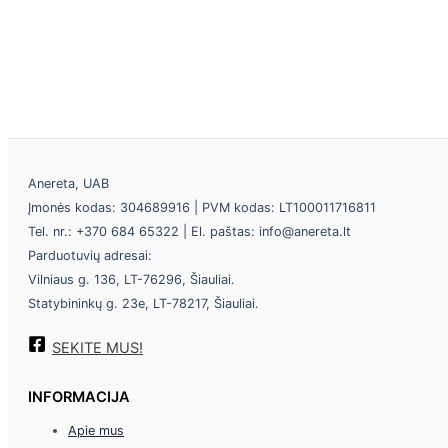
Anereta, UAB
Įmonės kodas: 304689916 | PVM kodas: LT100011716811
Tel. nr.: +370 684 65322 | El. paštas: info@anereta.lt
Parduotuvių adresai:
Vilniaus g. 136, LT-76296, Šiauliai.
Statybininkų g. 23e, LT-78217, Šiauliai.
SEKITE MUS!
INFORMACIJA
Apie mus