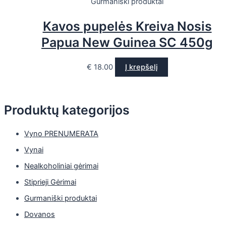
Gurmaniški produktai
Kavos pupelės Kreiva Nosis
Papua New Guinea SC 450g
€
18.00
Į krepšelį
Produktų kategorijos
Vyno PRENUMERATA
Vynai
Nealkoholiniai gėrimai
Stiprieji Gėrimai
Gurmaniški produktai
Dovanos