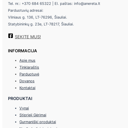
Tel. nr.: +370 684 65322 | El. paštas: info@anereta.lt
Parduotuvių adresai:
Vilniaus g. 136, LT-76296, Šiauliai.
Statybininkų g. 23e, LT-78217, Šiauliai.
SEKITE MUS!
INFORMACIJA
Apie mus
Tinklaraštis
Parduotuvė
Dovanos
Kontaktai
PRODUKTAI
Vynai
Stiprieji Gėrimai
Gurmaniški produktai