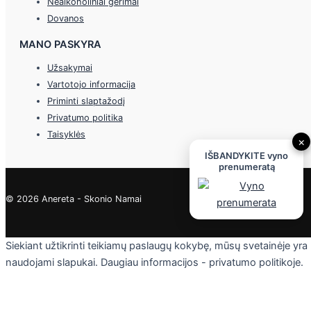
Nealkoholiniai gėrimai
Dovanos
MANO PASKYRA
Užsakymai
Vartotojo informacija
Priminti slaptažodį
Privatumo politika
Taisyklės
×
IŠBANDYKITE vyno
prenumeratą
© 2026 Anereta - Skonio Namai
Siekiant užtikrinti teikiamų paslaugų kokybę, mūsų svetainėje yra
naudojami slapukai. Daugiau informacijos - privatumo politikoje.
Skaityti
Sutinku
Privacy & Cookies Policy