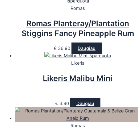
Išparduota
Romas
Romas Planteray/Plantation
Stiggins Fancy Pineapple Rum
€
36.90
Daugiau
Išparduota
Likeris
Likeris Malibu Mini
€
3.90
Daugiau
Romas