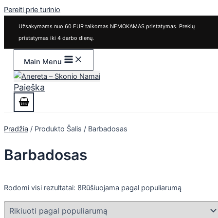
Pereiti prie turinio
Užsakymams nuo 60 EUR taikomas NEMOKAMAS pristatymas. Prekių
pristatymas iki 4 darbo dienų.
Main Menu
Paieška
Pradžia
/ Produkto Šalis / Barbadosas
Barbadosas
Rodomi visi rezultatai: 8
Rūšiuojama pagal populiarumą