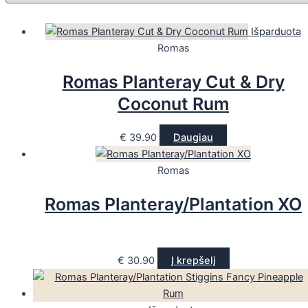
Išparduota
Romas
Romas Planteray Cut & Dry
Coconut Rum
€
39.90
Daugiau
Romas
Romas Planteray/Plantation XO
€
30.90
Į krepšelį