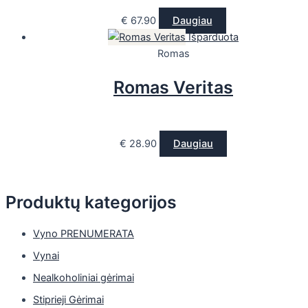
€
67.90
Daugiau
Išparduota
Romas
Romas Veritas
€
28.90
Daugiau
Produktų kategorijos
Vyno PRENUMERATA
Vynai
Nealkoholiniai gėrimai
Stiprieji Gėrimai