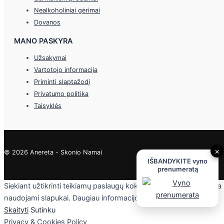
Nealkoholiniai gėrimai
Dovanos
MANO PASKYRA
Užsakymai
Vartotojo informacija
Priminti slaptažodį
Privatumo politika
Taisyklės
×
© 2026 Anereta - Skonio Namai
IŠBANDYKITE vyno
prenumeratą
Siekiant užtikrinti teikiamų paslaugų kokybę, mūsų svetainėje yra
naudojami slapukai. Daugiau informacijos - privatumo politikoje.
Skaityti
Sutinku
Privacy & Cookies Policy