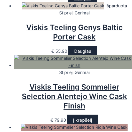
Išparduota
Stiprieji Gėrimai
Viskis Teeling Genys Baltic
Porter Cask
€
55.90
Daugiau
Stiprieji Gėrimai
Viskis Teeling Sommelier
Selection Alentejo Wine Cask
Finish
€
79.90
Į krepšelį