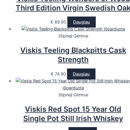
Third Edition Virgin Swedish Oa
€
89.90
Daugiau
Išparduota
Stiprieji Gėrimai
Viskis Teeling Blackpitts Cask
Strength
€
74.90
Daugiau
Išparduota
Stiprieji Gėrimai
Viskis Red Spot 15 Year Old
Single Pot Still Irish Whiskey