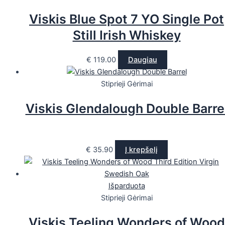
Viskis Blue Spot 7 YO Single Pot
Still Irish Whiskey
€
119.00
Daugiau
Stiprieji Gėrimai
Viskis Glendalough Double Barre
€
35.90
Į krepšelį
Išparduota
Stiprieji Gėrimai
Viskis Teeling Wonders of Wood