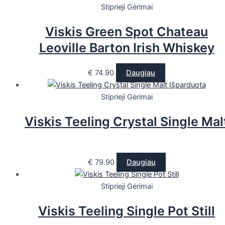
Stiprieji Gėrimai
Viskis Green Spot Chateau
Leoville Barton Irish Whiskey
€
74.90
Daugiau
Išparduota
Stiprieji Gėrimai
Viskis Teeling Crystal Single Mal
€
79.90
Daugiau
Stiprieji Gėrimai
Viskis Teeling Single Pot Still