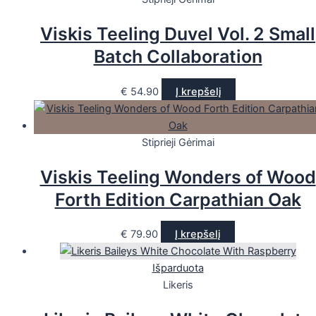
Viskis Teeling Duvel Vol. 2 Small
Batch Collaboration
€
54.90
Į krepšelį
Stiprieji Gėrimai
Viskis Teeling Wonders of Wood
Forth Edition Carpathian Oak
€
79.90
Į krepšelį
Išparduota
Likeris