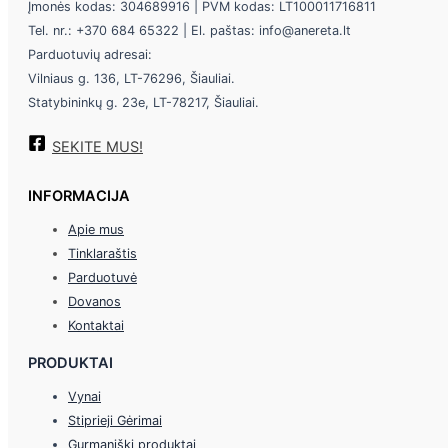
Įmonės kodas: 304689916 | PVM kodas: LT100011716811
Tel. nr.: +370 684 65322 | El. paštas: info@anereta.lt
Parduotuvių adresai:
Vilniaus g. 136, LT-76296, Šiauliai.
Statybininkų g. 23e, LT-78217, Šiauliai.
SEKITE MUS!
INFORMACIJA
Apie mus
Tinklaraštis
Parduotuvė
Dovanos
Kontaktai
PRODUKTAI
Vynai
Stiprieji Gėrimai
Gurmaniški produktai