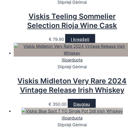
Stiprieji Gėrimai
Viskis Teeling Sommelier
Selection Rioja Wine Cask
€
79.90
Į krepšelį
Išparduota
Stiprieji Gėrimai
Viskis Midleton Very Rare 2024
Vintage Release Irish Whiskey
€
350.00
Daugiau
Išparduota
Stiprieji Gėrimai