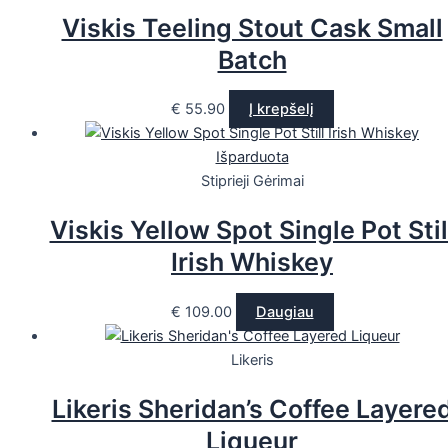
Viskis Teeling Stout Cask Small
Batch
€
55.90
Į krepšelį
Išparduota
Stiprieji Gėrimai
Viskis Yellow Spot Single Pot Stil
Irish Whiskey
€
109.00
Daugiau
Likeris
Likeris Sheridan’s Coffee Layere
Liqueur