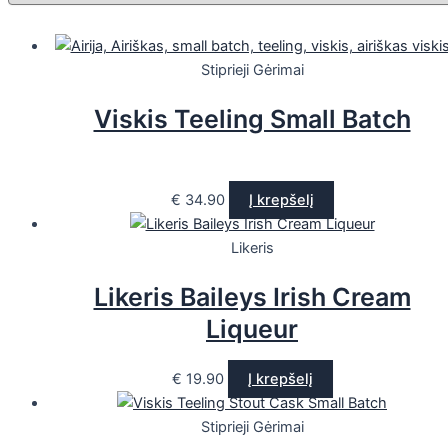
Stiprieji Gėrimai
Viskis Teeling Small Batch
€
34.90
Į krepšelį
Likeris
Likeris Baileys Irish Cream
Liqueur
€
19.90
Į krepšelį
Stiprieji Gėrimai