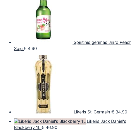
Spiritinis gėrimas Jinro Peac
Soju
€
4.90
Likeris St-Germain
€
34.90
Likeris Jack Daniel's
Blackberry 1L
€
46.90