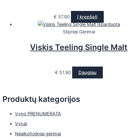
€
57.90
Į krepšelį
Išparduota
Stiprieji Gėrimai
Viskis Teeling Single Malt
€
51.90
Daugiau
Produktų kategorijos
Vyno PRENUMERATA
Vynai
Nealkoholiniai gėrimai