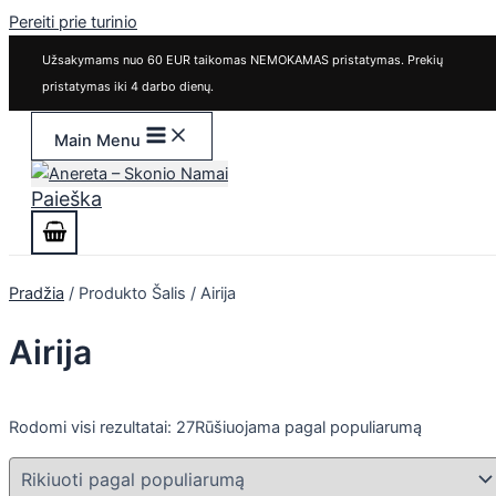
Pereiti prie turinio
Užsakymams nuo 60 EUR taikomas NEMOKAMAS pristatymas. Prekių
pristatymas iki 4 darbo dienų.
Main Menu
Paieška
Pradžia
/ Produkto Šalis / Airija
Airija
Rodomi visi rezultatai: 27
Rūšiuojama pagal populiarumą