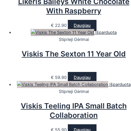
Likeris Baileys White Chocolate
With Raspberry
€
22.90
Daugiau
Išparduota
Stiprieji Gėrimai
Viskis The Sexton 11 Year Old
€
59.90
Daugiau
Išparduota
Stiprieji Gėrimai
Viskis Teeling IPA Small Batch
Collaboration
€
55.90
Daugiau