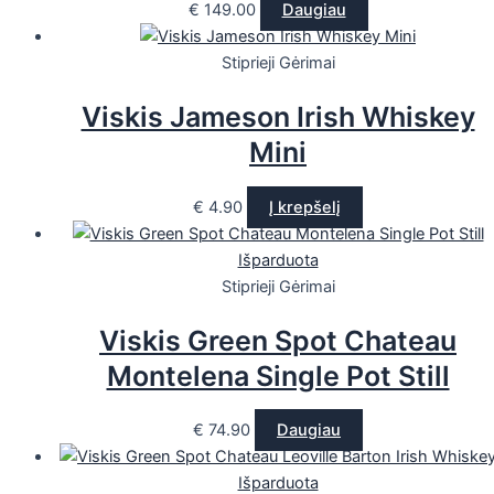
€
149.00
Daugiau
Stiprieji Gėrimai
Viskis Jameson Irish Whiskey
Mini
€
4.90
Į krepšelį
Išparduota
Stiprieji Gėrimai
Viskis Green Spot Chateau
Montelena Single Pot Still
€
74.90
Daugiau
Išparduota