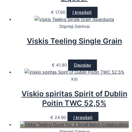
€
17.90
Į krepšelį
Išparduota
Stiprieji Gėrimai
Viskis Teeling Single Grain
€
41.90
Daugiau
Kiti
Viskio spiritas Spirit of Dublin
Poitin TWC 52,5%
€
24.90
Į krepšelį
Stiprieji Gėrimai