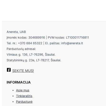
Anereta, UAB
Įmonės kodas: 304689916 | PVM kodas: LT100011716811
Tel. nr.: +370 684 65322 | El. paštas: info@anereta.lt
Parduotuvių adresai:
Vilniaus g. 136, LT-76296, Šiauliai.
Statybininkų g. 23e, LT-78217, Šiauliai.
SEKITE MUS!
INFORMACIJA
Apie mus
Tinklaraštis
Parduotuvė