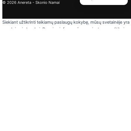
© 2026 Anereta - Skonio Namai
Siekiant užtikrinti teikiamų paslaugų kokybę, mūsų svetainėje yra
naudojami slapukai. Daugiau informacijos - privatumo politikoje.
Skaityti
Sutinku
Privacy & Cookies Policy
Uždaryti
Privacy Overview
This website uses cookies to improve your experience while you
navigate through the website. Out of these cookies, the cookies
that are categorized as necessary are stored on your browser as
they are essential for the working of basic functionalities of the
website. We also use third-party cookies that help us analyze an