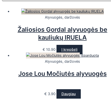
Alyvuogės, daržovės
Žaliosios Gordal alyvuogės be
kauliukų IRUELA
€
10.90
Į krepšelį
Išparduota
Alyvuogės, daržovės
Jose Lou Močiutės alyvuogės
€
3.90
Daugiau