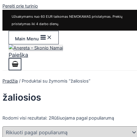
Pereiti prie turinio
Užsakymams nuo 60 EUR taikomas NEMOKAMAS pristatymas. Prekių
pristatymas iki 4 darbo dienų.
Main Menu
Paieška
Pradžia
/ Produktai su žymomis “žaliosios”
žaliosios
Rodomi visi rezultatai: 2
Rūšiuojama pagal populiarumą