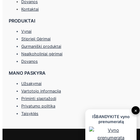
Dovanos
Kontaktai
PRODUKTAI
Vynai
Stiprieji Gėrimai
Gurmaniški produktai
Nealkoholiniai gėrimai
Dovanos
MANO PASKYRA
Užsakymai
Vartotojo informacija
Priminti slaptažodį
Privatumo politika
×
Taisyklės
IŠBANDYKITE vyno
prenumeratą