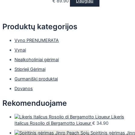
€
89.90
Daugiau
Produktų kategorijos
Vyno PRENUMERATA
Vynai
Nealkoholiniai gėrimai
Stiprieji Gėrimai
Gurmaniški produktai
Dovanos
Rekomenduojame
Likeris
Italicus Rosolio di Bergamotto Liqueur
€
34.90
Spiritinis gėrimas Jinr