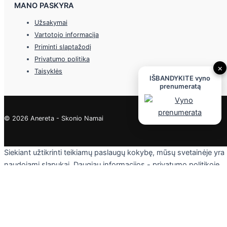
MANO PASKYRA
Užsakymai
Vartotojo informacija
Priminti slaptažodį
Privatumo politika
×
Taisyklės
IŠBANDYKITE vyno
prenumeratą
© 2026 Anereta - Skonio Namai
Siekiant užtikrinti teikiamų paslaugų kokybę, mūsų svetainėje yra
naudojami slapukai. Daugiau informacijos - privatumo politikoje.
Skaityti
Sutinku
Privacy & Cookies Policy