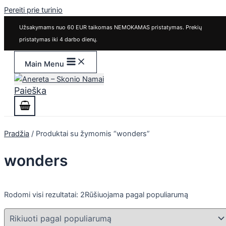
Pereiti prie turinio
Užsakymams nuo 60 EUR taikomas NEMOKAMAS pristatymas. Prekių
pristatymas iki 4 darbo dienų.
Main Menu
Paieška
Pradžia
/ Produktai su žymomis “wonders”
wonders
Rodomi visi rezultatai: 2
Rūšiuojama pagal populiarumą