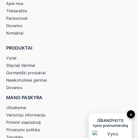
Apie mus
Tinklaraštis
Parduotuvė
Dovanos
Kontaktai
PRODUKTAI
Vynai
Stiprieji Gėrimai
Gurmaniški produktai
Nealkoholiniai gėrimai
Dovanos
MANO PASKYRA
Užsakymai
×
Vartotojo informacija
IŠBANDYKITE
Priminti slaptažodį
vyno prenumeratą
Privatumo politika
Taisyklės