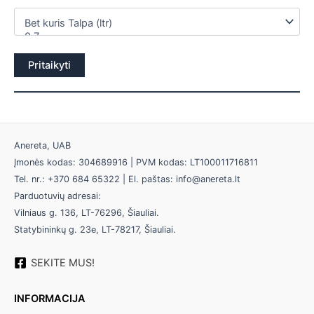
Pritaikyti
Anereta, UAB
Įmonės kodas: 304689916 | PVM kodas: LT100011716811
Tel. nr.: +370 684 65322 | El. paštas: info@anereta.lt
Parduotuvių adresai:
Vilniaus g. 136, LT-76296, Šiauliai.
Statybininkų g. 23e, LT-78217, Šiauliai.
SEKITE MUS!
INFORMACIJA