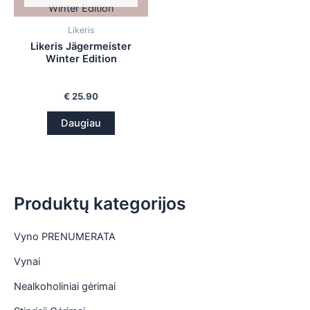
is
Likeris
is
Likeris Jägermeister
Winter Edition
is
€
25.90
is
Daugiau
Produktų kategorijos
Vyno PRENUMERATA
Vynai
Nealkoholiniai gėrimai