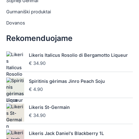
Stiprieji Gėrimai
Gurmaniški produktai
Dovanos
Rekomenduojame
Likeris Italicus Rosolio di Bergamotto Liqueur
€
34.90
Spiritinis gėrimas Jinro Peach Soju
€
4.90
Likeris St-Germain
€
34.90
Likeris Jack Daniel's Blackberry 1L