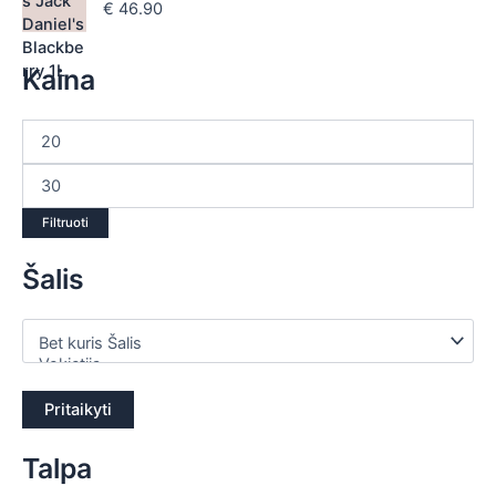
€
46.90
Kaina
Filtruoti
Šalis
Pritaikyti
Talpa