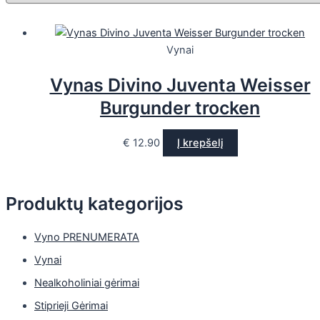
Vynai
Vynas Divino Juventa Weisser
Burgunder trocken
€
12.90
Į krepšelį
Produktų kategorijos
Vyno PRENUMERATA
Vynai
Nealkoholiniai gėrimai
Stiprieji Gėrimai