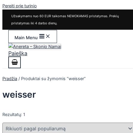
Pereiti prie turinio
Užsakymams nuo 60 EUR taikomas NEMOKAMAS pristatymas. Prekių
pristatymas iki 4 darbo dienų.
Main Menu
Paieška
Pradžia
/ Produktai su žymomis “weisser”
weisser
Rezultatų: 1