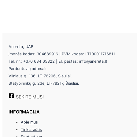
Anereta, UAB
Įmonės kodas: 304689916 | PVM kodas: LT100011716811
Tel. nr.: +370 684 65322 | El. paštas: info@anereta.lt
Parduotuvių adresai:
Vilniaus g. 136, LT-76296, Šiauliai.
Statybininkų g. 23e, LT-78217, Šiauliai.
SEKITE MUS!
INFORMACIJA
Apie mus
Tinklaraštis
Parduotuvė