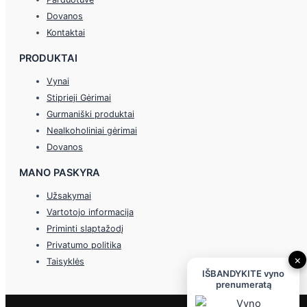
Dovanos
Kontaktai
PRODUKTAI
Vynai
Stiprieji Gėrimai
Gurmaniški produktai
Nealkoholiniai gėrimai
Dovanos
MANO PASKYRA
Užsakymai
Vartotojo informacija
Priminti slaptažodį
Privatumo politika
×
Taisyklės
IŠBANDYKITE vyno
prenumeratą