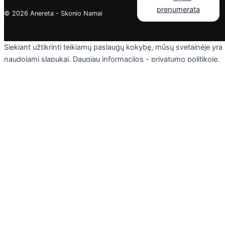
© 2026 Anereta - Skonio Namai
Siekiant užtikrinti teikiamų paslaugų kokybę, mūsų svetainėje yra
naudojami slapukai. Daugiau informacijos - privatumo politikoje.
Skaityti
Sutinku
Privacy & Cookies Policy
Uždaryti
Privacy Overview
This website uses cookies to improve your experience while you
navigate through the website. Out of these cookies, the cookies
that are categorized as necessary are stored on your browser as
they are essential for the working of basic functionalities of the