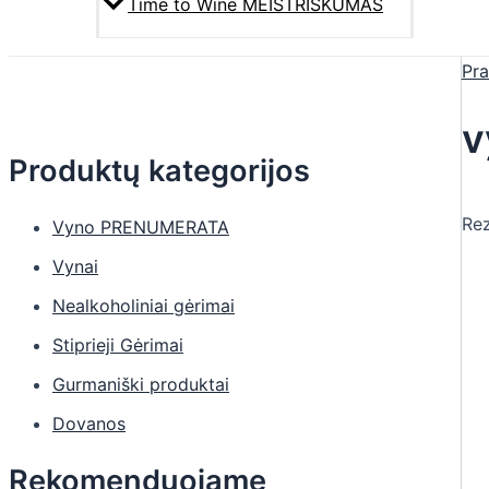
Time to Wine MEISTRIŠKUMAS
Pra
v
Produktų kategorijos
Rez
Vyno PRENUMERATA
Vynai
Nealkoholiniai gėrimai
Stiprieji Gėrimai
Gurmaniški produktai
Dovanos
Rekomenduojame