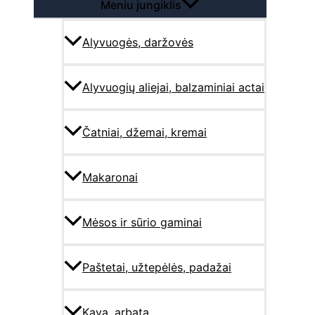
Meniu jungiklis
Alyvuogės, daržovės
Alyvuogių aliejai, balzaminiai actai
Čatniai, džemai, kremai
Makaronai
Mėsos ir sūrio gaminai
Paštetai, užtepėlės, padažai
Kava, arbata