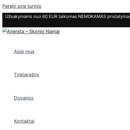
Pereiti prie turinio
Užsakymams nuo 60 EUR taikomas NEMOKAMAS pristatymas. P
Apie mus
Tinklaraštis
Dovanos
Kontaktai