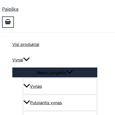
Paieška
Visi produktai
Vynai
Meniu jungiklis
Vynas
Putojantis vynas