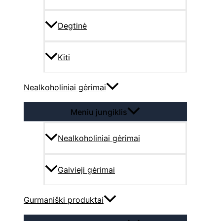
Degtinė
Kiti
Nealkoholiniai gėrimai
Meniu jungiklis
Nealkoholiniai gėrimai
Gaivieji gėrimai
Gurmaniški produktai