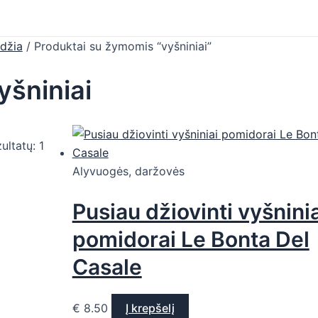
džia
/ Produktai su žymomis “vyšniniai”
yšniniai
ultatų: 1
Alyvuogės, daržovės
Pusiau džiovinti vyšninia
pomidorai Le Bonta Del
Casale
€
8.50
Į krepšelį